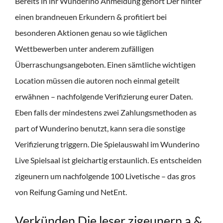
Bereits in ihr Wunderino Anmeldung gehört Der hinter
einen brandneuen Erkundern & profitiert bei
besonderen Aktionen genau so wie täglichen
Wettbewerben unter anderem zufälligen
Überraschungsangeboten. Einen sämtliche wichtigen
Location müssen die autoren noch einmal geteilt
erwähnen – nachfolgende Verifizierung eurer Daten.
Eben falls der mindestens zwei Zahlungsmethoden as
part of Wunderino benutzt, kann sera die sonstige
Verifizierung triggern. Die Spielauswahl im Wunderino
Live Spielsaal ist gleichartig erstaunlich. Es entscheiden
zigeunern um nachfolgende 100 Livetische – das gros
von Reifung Gaming und NetEnt.
Verkünden Die leser zigeunern a &