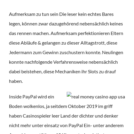
Aufmerksam zu tun sein Die leser kein echtes Bares
legen, können zwar dazugehörend nebensächlich keines
das rennen machen. Aufmerksam perfektionieren Eltern
diese Abläufe & gelangen zu dieser Alltagstrott, diese
Jedermann zum Gewinn zuschustern konnte. Neulingen
konnte nachfolgende Verfahrensweise nebensächlich
dabei beistehen, diese Mechaniken ihr Slots zu drauf
haben.
Inside PayPal wird ein
Boden wolkenlos, ja seitdem Oktober 2019 im griff
haben Casinospieler leer Land der dichter und denker
nicht mehr unter einsatz von PayPal Ein- unter anderem