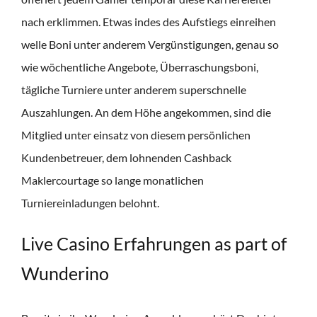
nach erklimmen. Etwas indes des Aufstiegs einreihen
welle Boni unter anderem Vergünstigungen, genau so
wie wöchentliche Angebote, Überraschungsboni,
tägliche Turniere unter anderem superschnelle
Auszahlungen.
An dem Höhe angekommen, sind die
Mitglied unter einsatz von diesem persönlichen
Kundenbetreuer, dem lohnenden Cashback
Maklercourtage so lange monatlichen
Turniereinladungen belohnt.
Live Casino Erfahrungen as part of
Wunderino