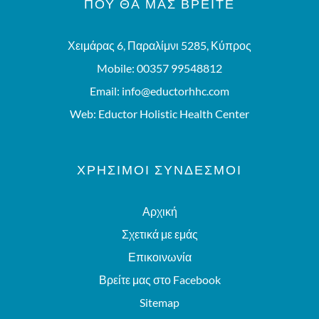
ΠΟΥ ΘΑ ΜΑΣ ΒΡΕΊΤΕ
Χειμάρας 6, Παραλίμνι 5285, Κύπρος
Mobile:
00357 99548812
Email:
info@eductorhhc.com
Web:
Eductor Holistic Health Center
ΧΡΗΣΙΜΟΙ ΣΥΝΔΕΣΜΟΙ
Αρχική
Σχετικά με εμάς
Επικοινωνία
Βρείτε μας στο Facebook
Sitemap