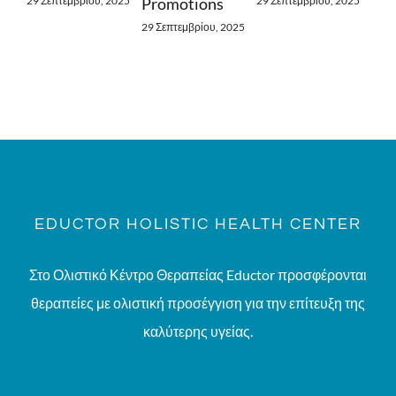
29 Σεπτεμβρίου, 2025
Promotions
29 Σεπτεμβρίου, 2025
29 Σεπτεμβρίου, 2025
EDUCTOR HOLISTIC HEALTH CENTER
Στο Ολιστικό Κέντρο Θεραπείας Eductor προσφέρονται
θεραπείες με ολιστική προσέγγιση για την επίτευξη της
καλύτερης υγείας.