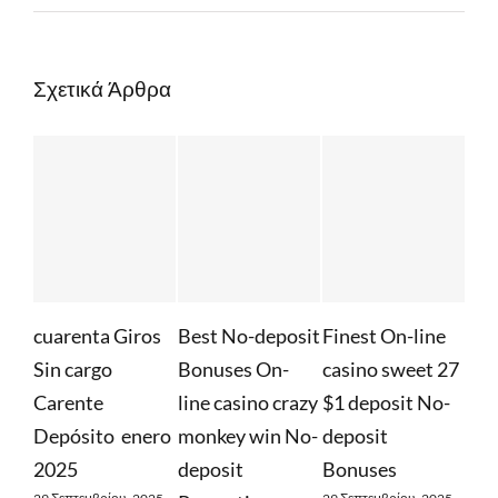
Σχετικά Άρθρα
cuarenta Giros
Best No-deposit
Finest On-line
Wha
Sin cargo
Bonuses On-
casino sweet 27
Req
Carente
line casino crazy
$1 deposit No-
Fin
Depósito ️ enero
monkey win No-
deposit
Fre
2025
deposit
Bonuses
29 Σ