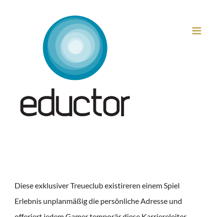
Μετάβαση
στο
περιεχόμενο
Diese exklusiver Treueclub existireren einem Spiel
Erlebnis unplanmäßig die persönliche Adresse und
offeriert jedem Gamer temporär diese Karriereleiter