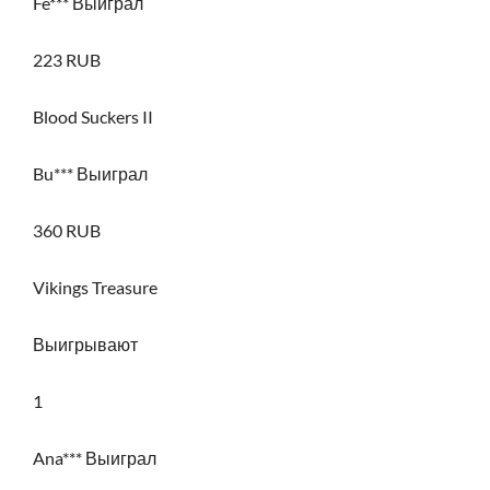
Fe*** Выиграл
223 RUB
Blood Suckers II
Bu*** Выиграл
360 RUB
Vikings Treasure
Выигрывают
1
Ana*** Выиграл