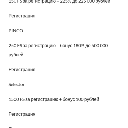
150 FS за регистрацию + 225% до 225 000 рублей
Регистрация
PINCO
250 FS за регистрацию + бонус 180% до 500 000
рублей
Регистрация
Selector
1500 FS за регистрацию + бонус 100 рублей
Регистрация