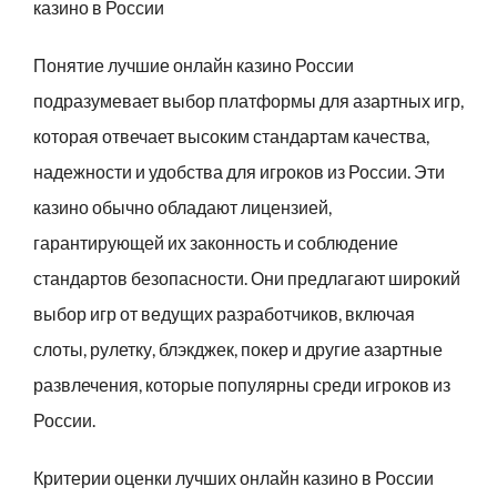
казино в России
Понятие лучшие онлайн казино России
подразумевает выбор платформы для азартных игр,
которая отвечает высоким стандартам качества,
надежности и удобства для игроков из России. Эти
казино обычно обладают лицензией,
гарантирующей их законность и соблюдение
стандартов безопасности. Они предлагают широкий
выбор игр от ведущих разработчиков, включая
слоты, рулетку, блэкджек, покер и другие азартные
развлечения, которые популярны среди игроков из
России.
Критерии оценки лучших онлайн казино в России