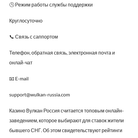
🕓 Режим работы службы поддержки
Круглосуточно
📞 Связь с саппортом
Телефон, обратная связь, электронная почта и
онлай-чат
📧 E-mail
support@wulkan-russia.com
Казино Вулкан Россия считается топовым онлайн-
заведением, которое выбирают для ставок жители
бывшего СНГ. Об этом свидетельствуют рейтинги