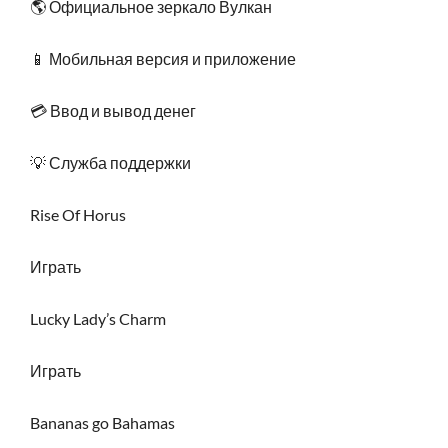
🌎 Официальное зеркало Вулкан
📱 Мобильная версия и приложение
💳 Ввод и вывод денег
💡 Служба поддержки
Rise Of Horus
Играть
Lucky Lady’s Charm
Играть
Bananas go Bahamas