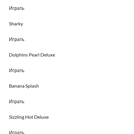
Играть
Sharky
Играть
Dolphins Pearl Deluxe
Играть
Banana Splash
Играть
Sizzling Hot Deluxe
Играть