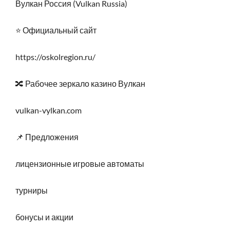
Вулкан Россия (Vulkan Russia)
⭐ Официальный сайт
https://oskolregion.ru/
🔀 Рабочее зеркало казино Вулкан
vulkan-vylkan.com
📌 Предложения
лицензионные игровые автоматы
турниры
бонусы и акции