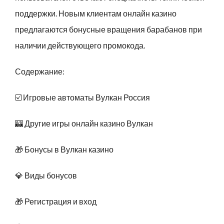
поддержки. Новым клиентам онлайн казино
предлагаются бонусные вращения барабанов при
наличии действующего промокода.
Содержание:
☑️ Игровые автоматы Вулкан Россия
🎰 Другие игры онлайн казино Вулкан
🎁 Бонусы в Вулкан казино
💎 Виды бонусов
🎁 Регистрация и вход