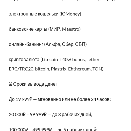
электронные кошельки (ЮMoney)
банковские карты (МИР, Maestro)
онлайн-банкинг (Альфа, Сбер, СБП)
криптовалюта (Litecoin + 40% bonus, Tether
ERC/TRC20, bitcoin, Piastrix, Ehthereum, TON)
⌛ Сроки вывода денег
До 19 999₽ — мгновенно или не более 24 часов;
20 000₽ – 99 999₽ — до 3 рабочих дней;
100 000₽ – 499 999₽ — до 5 рабочих дней;