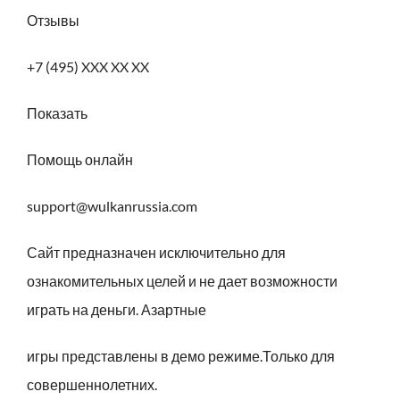
Отзывы
+7 (495) XXX XX XX
Показать
Помощь онлайн
support@wulkanrussia.com
Сайт предназначен исключительно для
ознакомительных целей и не дает возможности
играть на деньги. Азартные
игры представлены в демо режиме.Только для
совершеннолетних.