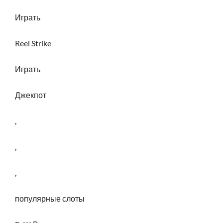
Играть
Reel Strike
Играть
Джекпот
,
,
,
популярные слоты