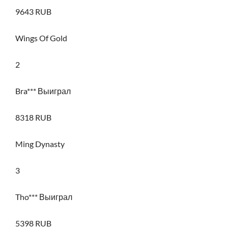
9643 RUB
Wings Of Gold
2
Bra*** Выиграл
8318 RUB
Ming Dynasty
3
Tho*** Выиграл
5398 RUB