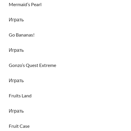
Mermaid’s Pearl
Играть
Go Bananas!
Играть
Gonzo’s Quest Extreme
Играть
Fruits Land
Играть
Fruit Case