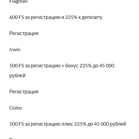
Flagman
600 FS за регистрацию и 225% к депозиту
Регистрация
Irwin
500 FS за регистрацию + бонус 225% до 45 000
рублей
Регистрация
Gizbo
500 FS за регистрацию плюс 225% до 45 000 рублей