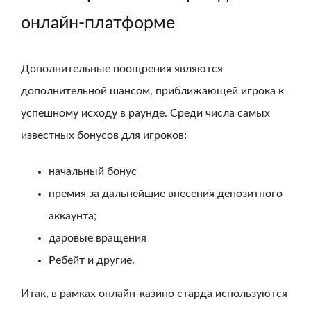
онлайн-платформе
Дополнительные поощрения являются
дополнительной шансом, приближающей игрока к
успешному исходу в раунде. Среди числа самых
известных бонусов для игроков:
начальный бонус
премия за дальнейшие внесения депозитного
аккаунта;
даровые вращения
Ребейт и другие.
Итак, в рамках онлайн-казино
старда
используются