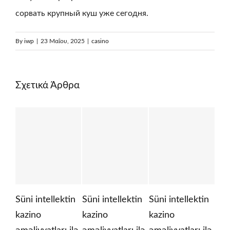
сорвать крупный куш уже сегодня.
By
iwp
|
23 Μαΐου, 2025
|
casino
Σχετικά Άρθρα
Süni intellektin
Süni intellektin
Süni intellektin
Sün
kazino
kazino
kazino
kaz