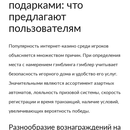
подарками: что
предлагают
пользователям
Популярность интернет-казино среди игроков
объясняется множеством причин. При определения
места с намерением гэмблинга гэмблер учитывает
безопасность игорного дома и удобство его услуг.
Значительными являются ассортимент азартных
автоматов, лояльность призовой системы, скорость
регистрации и время транзакций, наличие условий,
увеличивающих вероятность победы.
Разнообразие вознаграждений на