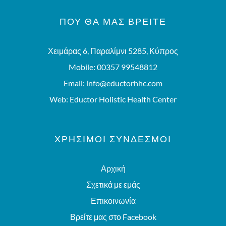
ΠΟΥ ΘΑ ΜΑΣ ΒΡΕΊΤΕ
Χειμάρας 6, Παραλίμνι 5285, Κύπρος
Mobile:
00357 99548812
Email:
info@eductorhhc.com
Web:
Eductor Holistic Health Center
ΧΡΗΣΙΜΟΙ ΣΥΝΔΕΣΜΟΙ
Αρχική
Σχετικά με εμάς
Επικοινωνία
Βρείτε μας στο Facebook