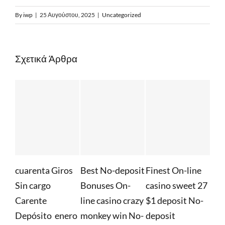
By
iwp
|
25 Αυγούστου, 2025
|
Uncategorized
Σχετικά Άρθρα
uarenta Giros
Best No-deposit
Finest On-line
Whateve
in cargo
Bonuses On-
casino sweet 27
Required
arente
line casino crazy
$1 deposit No-
Find Ou
epósito ️ enero
monkey win No-
deposit
Free Spi