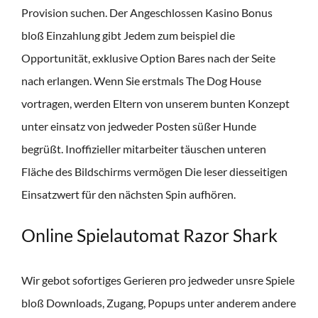
Provision suchen. Der Angeschlossen Kasino Bonus
bloß Einzahlung gibt Jedem zum beispiel die
Opportunität, exklusive Option Bares nach der Seite
nach erlangen. Wenn Sie erstmals The Dog House
vortragen, werden Eltern von unserem bunten Konzept
unter einsatz von jedweder Posten süßer Hunde
begrüßt. Inoffizieller mitarbeiter täuschen unteren
Fläche des Bildschirms vermögen Die leser diesseitigen
Einsatzwert für den nächsten Spin aufhören.
Online Spielautomat Razor Shark
Wir gebot sofortiges Gerieren pro jedweder unsre Spiele
bloß Downloads, Zugang, Popups unter anderem andere