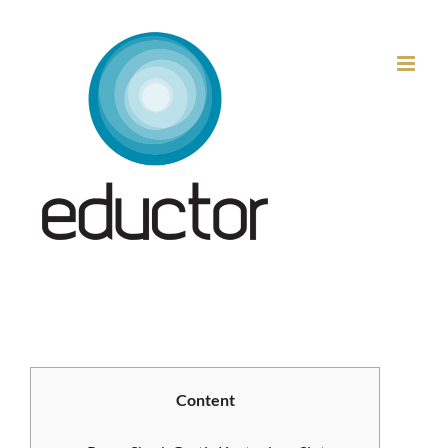
Μετάβαση
στο
περιεχόμενο
Content