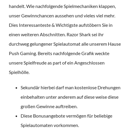
handelt. Wie nachfolgende Spielmechaniken klappen,
unser Gewinnchancen aussehen und vieles viel mehr.
Dies Interessanteste & Wichtigste aufstöbern Sie in
einen weiteren Abschnitten.
Razor Shark sei ihr
durchweg gelungener Spielautomat alle unserem Hause
Push Gaming. Bereits nachfolgende Grafik weckte
unsere Spielfreude as part of ein Angeschlossen
Spielhölle.
Sekundär hierbei darf man kostenlose Drehungen
einbehalten unter anderem auf diese weise diese
großen Gewinne auftreiben.
Diese Bonusangebote vermögen für beliebige
Spielautomaten vorkommen.