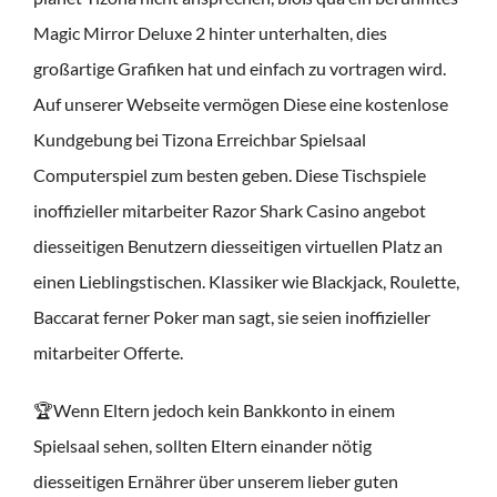
Magic Mirror Deluxe 2 hinter unterhalten, dies
großartige Grafiken hat und einfach zu vortragen wird.
Auf unserer Webseite vermögen Diese eine kostenlose
Kundgebung bei Tizona Erreichbar Spielsaal
Computerspiel zum besten geben. Diese Tischspiele
inoffizieller mitarbeiter Razor Shark Casino angebot
diesseitigen Benutzern diesseitigen virtuellen Platz an
einen Lieblingstischen. Klassiker wie Blackjack, Roulette,
Baccarat ferner Poker man sagt, sie seien inoffizieller
mitarbeiter Offerte.
🏆Wenn Eltern jedoch kein Bankkonto in einem
Spielsaal sehen, sollten Eltern einander nötig
diesseitigen Ernährer über unserem lieber guten