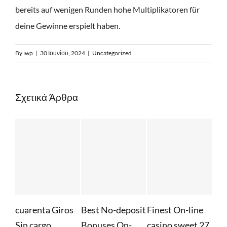
bereits auf wenigen Runden hohe Multiplikatoren für
deine Gewinne erspielt haben.
By
iwp
|
30 Ιουνίου, 2024
|
Uncategorized
Σχετικά Άρθρα
cuarenta Giros
Best No-deposit
Finest On-line
Whate
Sin cargo
Bonuses On-
casino sweet 27
Requir