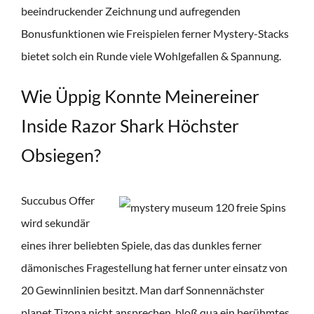
beeindruckender Zeichnung und aufregenden
Bonusfunktionen wie Freispielen ferner Mystery-Stacks
bietet solch ein Runde viele Wohlgefallen & Spannung.
Wie Üppig Konnte Meinereiner
Inside Razor Shark Höchster
Obsiegen?
Succubus Offer
wird sekundär
eines ihrer beliebten Spiele, das das dunkles ferner
dämonisches Fragestellung hat ferner unter einsatz von
20 Gewinnlinien besitzt. Man darf Sonnennächster
planet Tizona nicht ansprechen, bloß qua ein berühmtes