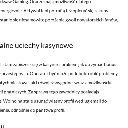
Hacksaw Gaming. Gracze mają możliwość dlatego
energicznie.
Aktywni fani potrafią też opierać się zakupy
stanie się niesamowite położenie gwoli nowatorskich fanów,
galne uciechy kasynowe
li tam zapiszesz się w kasynie z brakiem
jak otrzymać bonus
ów przestępnych. Operator być może podobnie robić problemy
atychmiastowe jak i również wygodne, wraz z możliwością
ji płatniczych. Za sprawą tego zawodnicy posiadają
e. Wolno na stałe usunąć własny profil według email do
enia, odnośnie do panstwa profil.
tu