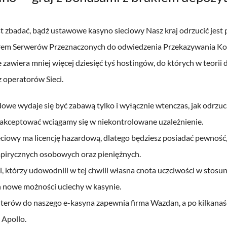
 zbadać, bądź ustawowe kasyno sieciowy Nasz kraj odrzucić jest 
strem Serwerów Przeznaczonych do odwiedzenia Przekazywania K
awiera mniej więcej dziesięć tyś hostingów, do których w teorii do
 operatorów Sieci.
owe wydaje się być zabawą tylko i wyłącznie wtenczas, jak odr
aakceptować wciągamy się w niekontrolowane uzależnienie.
ciowy ma licencję hazardową, dlatego będziesz posiadać pewność, 
pirycznych osobowych oraz pieniężnych.
nci, którzy udowodnili w tej chwili własna cnota uczciwości w sto
h nowe możności uciechy w kasynie.
erów do naszego e-kasyna zapewnia firma Wazdan, a po kilkanaśc
 Apollo.