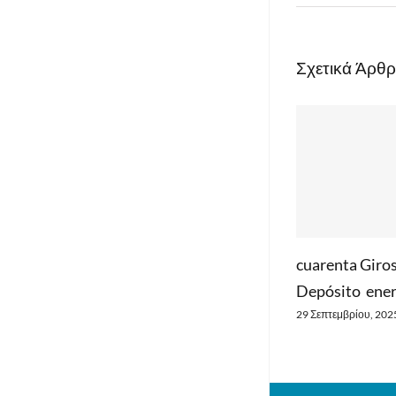
Σχετικά Άρθ
cuarenta Giros Sin cargo Carente
Best No-dep
Depósito ️ enero 2025
crazy monk
29 Σεπτεμβρίου, 2025
29 Σεπτεμβρίου,