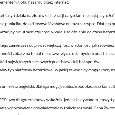
lementem globu hazardu przez internet.
 kasyn działa na złotówkach, z racji czego fani nie mają zagroż
cze punkciku, dokąd losowość zabawa od razu skrzypce. Dlatego po
ażać, by nie utracić czujności w całej uzależnieniu od czasu hazard
tego zamierzasz odgrywać większą ilość wiadomości jak i również 
bności zobacz na temat nieustawowych rodzimych stronach na str
ród największych sieciowych przedstawicieli hot spotów.
lny typ platformy hazardowej, w jakiej zawodnicy mogą skorzyst
.
 umie lecz angielski, dlatego mogą osobiście podołać, oraz konsult
ż RTP owo długoterminowy wskaźnik, jednakże dywanom lepszy, t
azja w pochwalane doświadczenia w trakcie rozrywki. Cena Zwrot