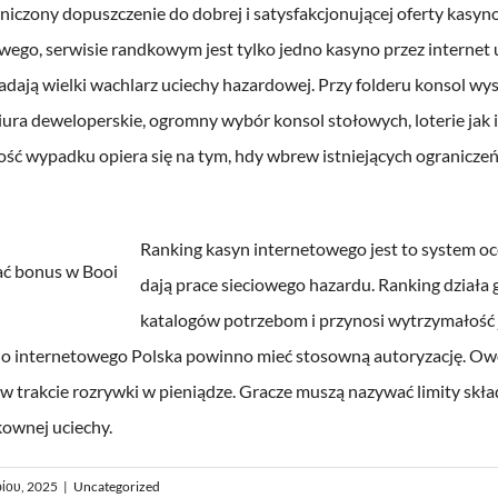
niczony dopuszczenie do dobrej i satysfakcjonującej oferty kasyn
wego, serwisie randkowym jest tylko jedno kasyno przez internet 
adają wielki wachlarz uciechy hazardowej. Przy folderu konsol wy
ra deweloperskie, ogromny wybór konsol stołowych, loterie jak i 
ć wypadku opiera się na tym, hdy wbrew istniejących ograniczeń,
Ranking kasyn internetowego jest to system oc
dają prace sieciowego hazardu. Ranking działa 
katalogów potrzebom i przynosi wytrzymałość 
 internetowego Polska powinno mieć stosowną autoryzację. Owo 
w trakcie rozrywki w pieniądze. Gracze muszą nazywać limity skł
kownej uciechy.
ίου, 2025
|
Uncategorized