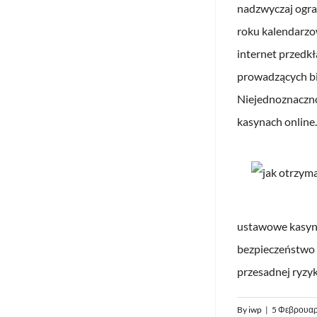
nadzwyczaj ogra
roku kalendarzo
internet przedkł
prowadzących biu
Niejednoznacznoś
kasynach online.
ustawowe kasyno
bezpieczeństwo 
przesadnej ryzy
By
iwp
|
5 Φεβρουαρ