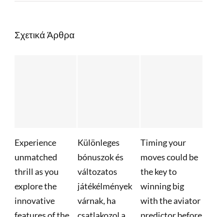
Σχετικά Άρθρα
Különleges
Timing your
Quelles
Qu
bónuszok és
moves could be
surprises
re
változatos
the key to
excitantes vous
ex
játékélmények
winning big
réservent les
je
várnak, ha
with the aviator
jeux au casino
in
the
csatlakozol a
predictor before
en ligne
gr