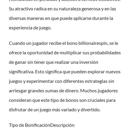
Su atractivo radica en su naturaleza generosa y en las
diversas maneras en que puede aplicarse durante la
experiencia de juego.
Cuando un jugador recibe el bono billionairespin, se le
ofrece la oportunidad de multiplicar sus probabilidades
de ganar sin tener que realizar una inversión
significativa. Esto significa que pueden explorar nuevos
juegos y experimentar con diferentes estrategias sin
arriesgar grandes sumas de dinero. Muchos jugadores
consideran que este tipo de bonos son cruciales para
disfrutar de un juego más variado y divertido.
Tipo de BonificaciónDescripción