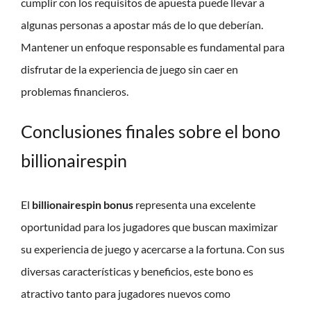
cumplir con los requisitos de apuesta puede llevar a
algunas personas a apostar más de lo que deberían.
Mantener un enfoque responsable es fundamental para
disfrutar de la experiencia de juego sin caer en
problemas financieros.
Conclusiones finales sobre el bono
billionairespin
El
billionairespin bonus
representa una excelente
oportunidad para los jugadores que buscan maximizar
su experiencia de juego y acercarse a la fortuna. Con sus
diversas características y beneficios, este bono es
atractivo tanto para jugadores nuevos como