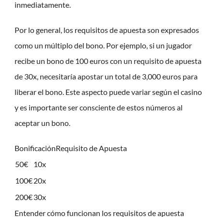
inmediatamente.
Por lo general, los requisitos de apuesta son expresados
como un múltiplo del bono. Por ejemplo, si un jugador
recibe un bono de 100 euros con un requisito de apuesta
de 30x, necesitaría apostar un total de 3,000 euros para
liberar el bono. Este aspecto puede variar según el casino
y es importante ser consciente de estos números al
aceptar un bono.
BonificaciónRequisito de Apuesta
50€
10x
100€
20x
200€
30x
Entender cómo funcionan los requisitos de apuesta