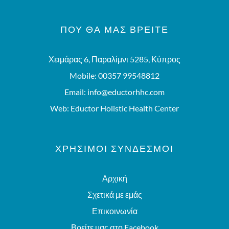
ΠΟΥ ΘΑ ΜΑΣ ΒΡΕΊΤΕ
Χειμάρας 6, Παραλίμνι 5285, Κύπρος
Mobile:
00357 99548812
Email:
info@eductorhhc.com
Web:
Eductor Holistic Health Center
ΧΡΗΣΙΜΟΙ ΣΥΝΔΕΣΜΟΙ
Αρχική
Σχετικά με εμάς
Επικοινωνία
Βρείτε μας στο Facebook