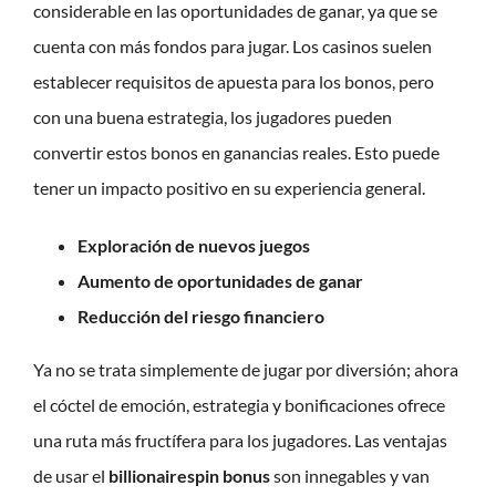
considerable en las oportunidades de ganar, ya que se
cuenta con más fondos para jugar. Los casinos suelen
establecer requisitos de apuesta para los bonos, pero
con una buena estrategia, los jugadores pueden
convertir estos bonos en ganancias reales. Esto puede
tener un impacto positivo en su experiencia general.
Exploración de nuevos juegos
Aumento de oportunidades de ganar
Reducción del riesgo financiero
Ya no se trata simplemente de jugar por diversión; ahora
el cóctel de emoción, estrategia y bonificaciones ofrece
una ruta más fructífera para los jugadores. Las ventajas
de usar el
billionairespin bonus
son innegables y van