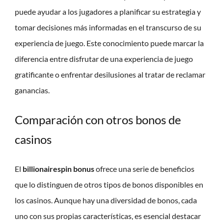
puede ayudar a los jugadores a planificar su estrategia y
tomar decisiones más informadas en el transcurso de su
experiencia de juego. Este conocimiento puede marcar la
diferencia entre disfrutar de una experiencia de juego
gratificante o enfrentar desilusiones al tratar de reclamar
ganancias.
Comparación con otros bonos de
casinos
El
billionairespin bonus
ofrece una serie de beneficios
que lo distinguen de otros tipos de bonos disponibles en
los casinos. Aunque hay una diversidad de bonos, cada
uno con sus propias características, es esencial destacar