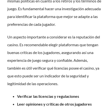
mismas políticas en cuanto a los retiros y los términos de
juego. Es fundamental hacer una investigación adecuada
para identificar la plataforma que mejor se adapte a las
preferencias de cada jugador.
Un aspecto importante a considerar es la reputación del
casino. Es recomendable elegir plataformas que tengan
buenas críticas de los jugadores, asegurando así una
experiencia de juego segura y confiable. Además,
también es útil verificar qué licencias posee el casino, ya
que esto puede ser un indicador de la seguridad y
legitimidad de las operaciones.
Verificar las licencias y regulaciones
Leer opiniones y críticas de otros jugadores