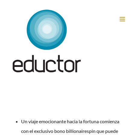
Μετάβαση
στο
περιεχόμενο
Un viaje emocionante hacia la fortuna comienza
con el exclusivo bono billionairespin que puede