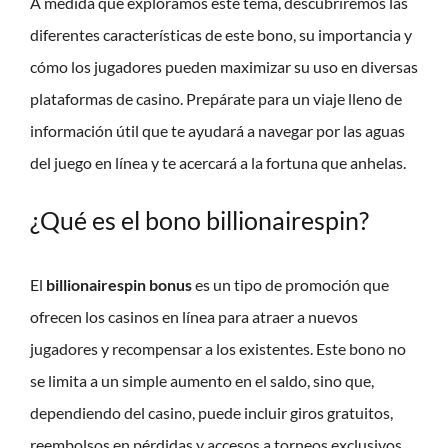
A medida que exploramos este tema, descubriremos las
diferentes características de este bono, su importancia y
cómo los jugadores pueden maximizar su uso en diversas
plataformas de casino. Prepárate para un viaje lleno de
información útil que te ayudará a navegar por las aguas
del juego en línea y te acercará a la fortuna que anhelas.
¿Qué es el bono billionairespin?
El
billionairespin bonus
es un tipo de promoción que
ofrecen los casinos en línea para atraer a nuevos
jugadores y recompensar a los existentes. Este bono no
se limita a un simple aumento en el saldo, sino que,
dependiendo del casino, puede incluir giros gratuitos,
reembolsos en pérdidas y accesos a torneos exclusivos.