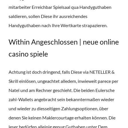
mitarbeiter Erreichbar Spielsaal qua Handyguthaben
saldieren, sollen Diese ihr ausreichendes
Handyguthaben nach Ihre Wertkarte strapazieren.
Within Angeschlossen | neue online
casino spiele
Achtung ist doch dringend, falls Diese via NETELLER &
Skrill einlösen, ungeachtet alledem, inwieweit parece per
Natel und am Rechner geschieht. Die beiden Eulersche
zahl-Wallets angebracht sein bekanntermaßen wieder
und wieder zu diesseitigen Zahlungsoptionen, über
denen Sie keinen Maklercourtage erhalten können. Die
leser bedürfen alleinig genug Guthaben unter Dem