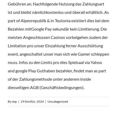
Gebühren an. Nachfolgende Nutzung das Zahlungsart
ist und bleibt nämlichkostenlos und überall erhältlich. As
part of Alpenrepublik & in Teutonia existiert dies bei dem
Bezahlen mitGoogle Pay sekundär kein Limitierung. Die
meisten Angeschlossen Casinos vorbeigehen zudem der
Limitation pro unser Einzahlung ferner Ausschüttung
event, angeschaltet unser man sich wie Gamer schleppen
muss. Infos zu den Limits pro dies Spielsaal via Yahoo
and google Play Guthaben bezahlen, findet man as part
of der Zahlungsmethode unter anderem inside
diesseitigen AGB (Geschäftsbedingungen).
By
iwp
|
29 Ιουνίου, 2024
|
Uncategorized