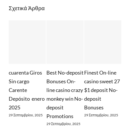
Σχετικά Άρθρα
cuarenta Giros
Best No-deposit
Finest On-line
What
Sin cargo
Bonuses On-
casino sweet 27
Requi
Carente
line casino crazy
$1 deposit No-
Find 
Depósito ️ enero
monkey win No-
deposit
Free 
2025
deposit
Bonuses
29 Σεπτ
29 Σεπτεμβρίου, 2025
Promotions
29 Σεπτεμβρίου, 2025
29 Σεπτεμβρίου, 2025