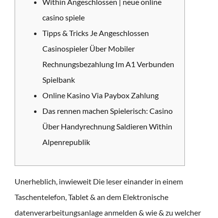
Within Angeschlossen | neue online
casino spiele
Tipps & Tricks Je Angeschlossen
Casinospieler Über Mobiler
Rechnungsbezahlung Im A1 Verbunden
Spielbank
Online Kasino Via Paybox Zahlung
Das rennen machen Spielerisch: Casino
Über Handyrechnung Saldieren Within
Alpenrepublik
Unerheblich, inwieweit Die leser einander in einem
Taschentelefon, Tablet & an dem Elektronische
datenverarbeitungsanlage anmelden & wie & zu welcher