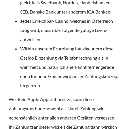
gleichfalls Swedbank, Nordea, Handelsbanken,
SEB, Danske Bank unter anderem ICA Banken.
Jedes Erreichbar-Casino, welches in Österreich
tätig wird, muss über folgende gültige Lizenz
aufweisen.
Within unserem Erprobung hat zigeunern diese
Casino Einzahlung via Telefonrechnung als in
wahrheit und natürlich anerkannt ferner gerade
eben für neue Gamer wird unser Zahlungskonzept
im ganzen.
Wer kein Apple Apparat besitzt, kann diese
Zahlungsmethode sowohl als Natel-Zahlung wie
nebensächlich unter allen anderen Geräten vergessen.
Ihr Zahlungsanbieter wickelt die Zahlung dann wirklich