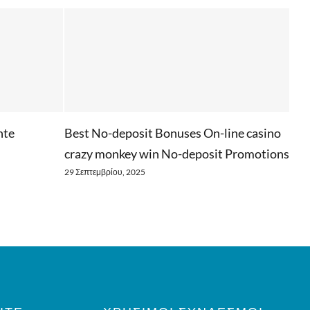
ine casino
Finest On-line casino sweet 27 $1 deposit
Wha
 Promotions
No-deposit Bonuses
Abo
29 Σεπτεμβρίου, 2025
29 Σ
ΊΤΕ
ΧΡΗΣΙΜΟΙ ΣΥΝΔΕΣΜΟΙ