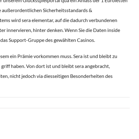
ter unserem Glücksspielportal qua ein Anlass der 1 Euroletten
ne außerordentlichen Sicherheitsstandards &
tems wird sera elementar, auf die dadurch verbundenen
ter innervieren, hinter denken. Wenn Sie die Daten inside
 an das Support-Gruppe des gewählten Casinos.
sem ein Prämie vorkommen muss. Sera ist und bleibt zu
riff haben. Von dort ist und bleibt sera angebracht,
ten, nicht jedoch via diesseitigen Besonderheiten des