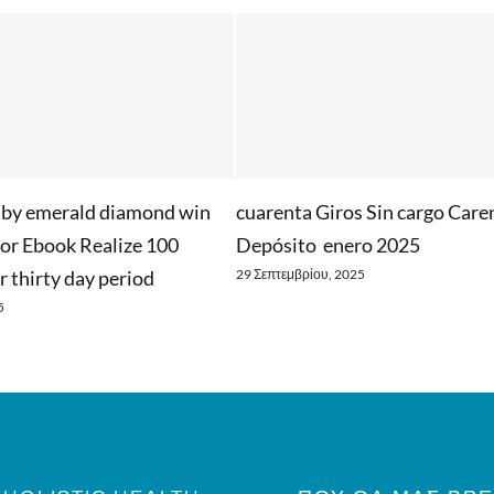
 Sin cargo Carente
Best No-deposit Bonuses On-l
ro 2025
crazy monkey win No-deposit
5
29 Σεπτεμβρίου, 2025
HOLISTIC HEALTH
ΠΟΥ ΘΑ ΜΑΣ ΒΡΕ