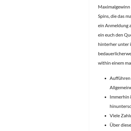
Maximalgewinn ex
Spins, die das m
ein Anmeldung an
ein euch den Qu
hinterher unter 
bedauerlicherwei
within einem man
Aufführen 
Allgemein
Immerhin i
hinuntersc
Viele Zahl
Über diese