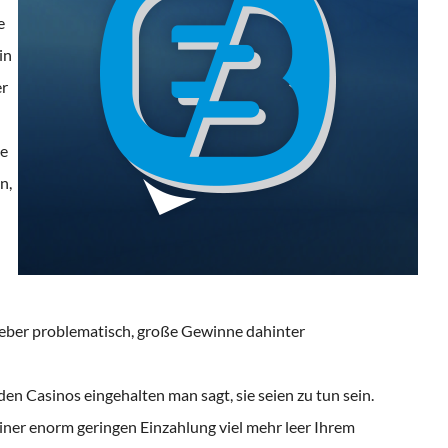
e
in
er
ce
n,
 lieber problematisch, große Gewinne dahinter
n Casinos eingehalten man sagt, sie seien zu tun sein.
ner enorm geringen Einzahlung viel mehr leer Ihrem