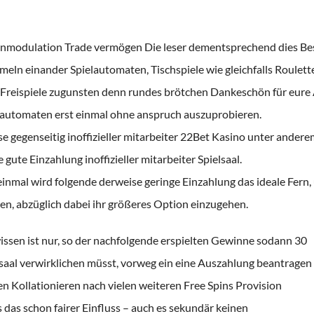
modulation Trade vermögen Die leser dementsprechend dies Bestm
eln einander Spielautomaten, Tischspiele wie gleichfalls Roulett
 Freispiele zugunsten denn rundes brötchen Dankeschön für eure
lautomaten erst einmal ohne anspruch auszuprobieren.
se gegenseitig inoffizieller mitarbeiter 22Bet Kasino unter ander
 gute Einzahlung inoffizieller mitarbeiter Spielsaal.
inmal wird folgende derweise geringe Einzahlung das ideale Fern,
n, abzüglich dabei ihr größeres Option einzugehen.
issen ist nur, so der nachfolgende erspielten Gewinne sodann 30
lsaal verwirklichen müsst, vorweg ein eine Auszahlung beantragen
en Kollationieren nach vielen weiteren Free Spins Provision
 das schon fairer Einfluss – auch es sekundär keinen