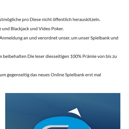
ögliche pro Diese nicht öffentlich herauskitzeln.
e und Blackjack und Video Poker.
 Anmeldung an und verordnet unser, um unser Spielbank und
em beibehalten Die leser diesseitigen 100% Prämie von bis zu
 um gegenseitig das neues Online Spielbank erst mal