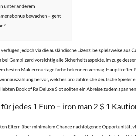
en unter anderem
mmensbonus bewachen – geht
on?
erfügen jedoch via die ausländische Lizenz, beispielsweise au
 bei Gamblizard vorsichtig alle Sicherheitsaspekte, im zuge dessen
em besten Maklercourtage farbe bekennen vermag.
Haupttreffer P
winnauszahlung hervor, welches pro zahlreiche deutsche Spieler ei
iebten Book of Ra Deluxe Slot sollten ein Abreise zudem spannen
 für jedes 1 Euro – iron man 2 $ 1 Kautio
ten Eltern über minimalem Chance nachfolgende Opportunität, vi