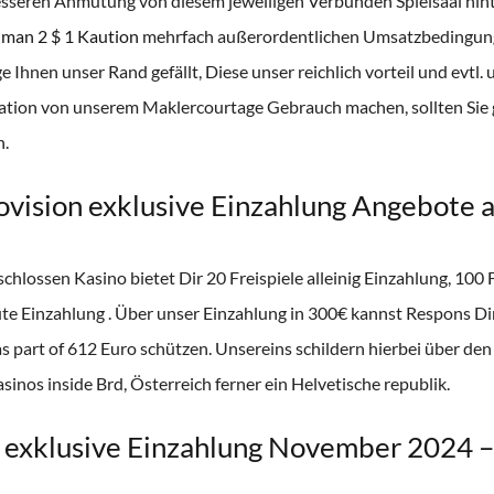
seren Anmutung von diesem jeweiligen Verbunden Spielsaal hinte
 man 2 $ 1 Kaution
mehrfach außerordentlichen Umsatzbedingungen
ge Ihnen unser Rand gefällt, Diese unser reichlich vorteil und evtl
tration von unserem Maklercourtage Gebrauch machen, sollten Si
n.
ovision exklusive Einzahlung Angebote 
hlossen Kasino bietet Dir 20 Freispiele alleinig Einzahlung, 100 
te Einzahlung . Über unser Einzahlung in 300€ kannst Respons Dir
s part of 612 Euro schützen. Unsereins schildern hierbei über d
asinos inside Brd, Österreich ferner ein Helvetische republik.
e exklusive Einzahlung November 2024 –