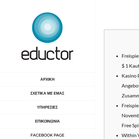
Μετάβαση
στο
περιεχόμενο
Freispie
$ 1 Kau
Kasino 
ΑΡΧΙΚΗ
Angebote
ΣΧΕΤΙΚΑ ΜΕ ΕΜΑΣ
Zusamm
Freispie
ΥΠΗΡΕΣΙΕΣ
Novembe
ΕΠΙΚΟΙΝΩΝΙΑ
Free Spi
Within 
FACEBOOK PAGE