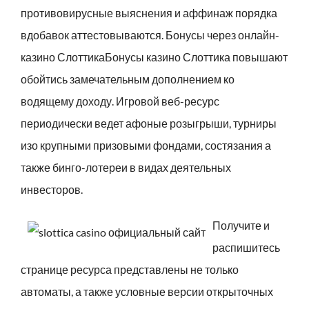
противовирусные выяснения и аффинаж порядка
вдобавок аттестовываются. Бонусы через онлайн-
казино СлоттикаБонусы казино Слоттика повышают
обойтись замечательным дополнением ко
водящему доходу. Игровой веб-ресурс
периодически ведет афоные розыгрыши, турниры
изо крупными призовыми фондами, состязания а
также бинго-лотереи в видах деятельных
инвесторов.
Получите и
распишитесь
странице ресурса представлены не только
автоматы, а также условные версии открыточных