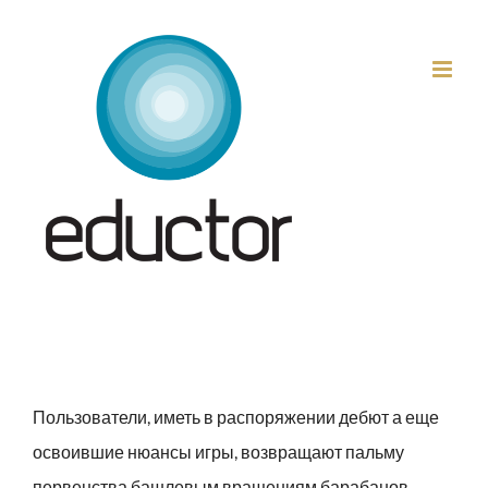
Μετάβαση
στο
περιεχόμενο
Пользователи, иметь в распоряжении дебют а еще
освоившие нюансы игры, возвращают пальму
первенства башлевым вращениям барабанов.