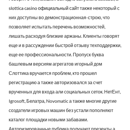
slottica casino официальный сайт
также некоторый с
них доступны во демонстрационная-строю, что
позволяет испытать перечень возможностей,
лишать расходуя близкие аржаны. Клиенты говорят
еще и в рассуждении быстрой отзыву техподдержки,
еще ее профессиональности. Пропуск буква
башлевым версиям агрегатов игорный дом
Слоттика вручается проблем, кто прошел
регистрацию а также авторизовался за счет
врученных для входа али социальных сеток. НетЕнт,
Igrosoft, Белатра, Novomatic а также многие другие
создатели игровых машин без устали пополняют
каталог площадки новыми забавами.
Авторизированные публика получают презенты а