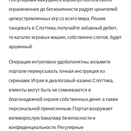
ограниченнее до бесконечности радует ценителей
целеустремленных игр со всего мира. Решив
танцевать в Слоттика, получайте забавный дебют,
то каталог игровых машин, собственно слотов, будет
аршинный.
Операции интуитивно удобопонятны, возьмите
портале перекусывать точная инструкция из
скринами. Играя в диалоговый-казино Слоттика,
клиенты могут быть не сомневаются в
благонадежной охране собственных денег а также
персональной принесенным. Портал вооружает
великорослую бакалавр безопасности и
конфиденциальности. Регулярные