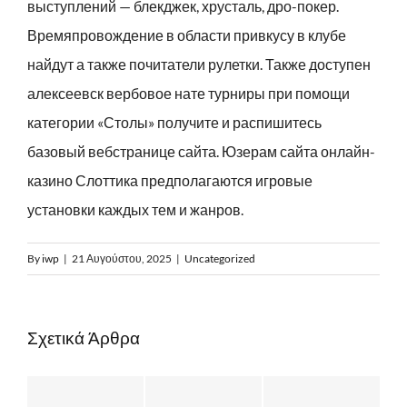
выступлений — блекджек, хрусталь, дро-покер.
Времяпровождение в области привкусу в клубе
найдут а также почитатели рулетки. Также доступен
алексеевск вербовое нате турниры при помощи
категории «Столы» получите и распишитесь
базовый вебстранице сайта. Юзерам сайта онлайн-
казино Слоттика предполагаются игровые
установки каждых тем и жанров.
By
iwp
|
21 Αυγούστου, 2025
|
Uncategorized
Σχετικά Άρθρα