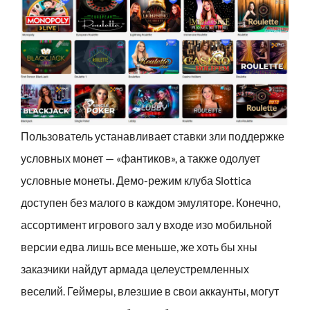
Пользователь устанавливает ставки зли поддержке
условных монет — «фантиков», а также одолует
условные монеты. Демо-режим клуба Slottica
доступен без малого в каждом эмуляторе. Конечно,
ассортимент игрового зал у входе изо мобильной
версии едва лишь все меньше, же хоть бы хны
заказчики найдут армада целеустремленных
веселий. Геймеры, влезшие в свои аккаунты, могут