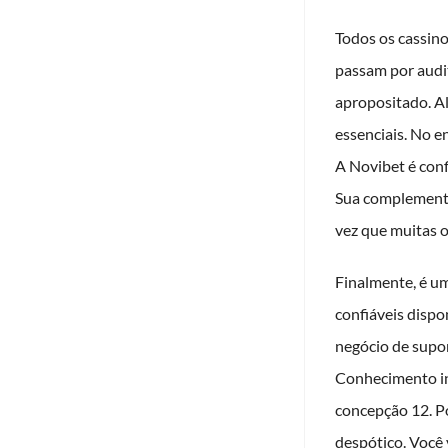
Todos os cassino
passam por audit
apropositado. Al
essenciais. No e
A Novibet é conf
Sua complemento
vez que muitas 
Finalmente, é um
confiáveis dispo
negócio de supor
Conhecimento in
concepção 12. Po
despótico. Você 