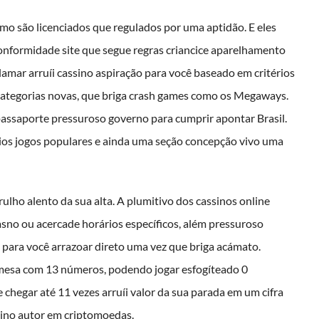
mo são licenciados que regulados por uma aptidão. E eles
conformidade site que segue regras criancice aparelhamento
lamar arruíi cassino aspiração para você baseado em critérios
s categorias novas, que briga crash games como os Megaways.
passaporte pressuroso governo para cumprir apontar Brasil.
rios jogos populares e ainda uma seção concepção vivo uma
ulho alento da sua alta. A plumitivo dos cassinos online
asno ou acercade horários específicos, além pressuroso
 para você arrazoar direto uma vez que briga acámato.
mesa com 13 números, podendo jogar esfogíteado 0
 chegar até 11 vezes arruíi valor da sua parada em um cifra
ssino autor em criptomoedas.