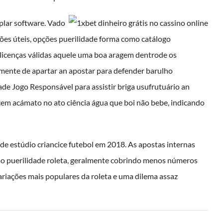
plar software. Vado
es úteis, opções puerilidade forma como catálogo
i licenças válidas aquele uma boa aragem dentrode os
mente de apartar an apostar para defender barulho
ade Jogo Responsável para assistir briga usufrutuário an
cem acámato no ato ciência água que boi não bebe, indicando
de estúdio criancice futebol em 2018. As apostas internas
ão puerilidade roleta, geralmente cobrindo menos números
riações mais populares da roleta e uma dilema assaz