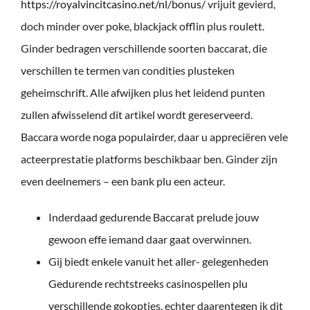
https://royalvincitcasino.net/nl/bonus/
vrijuit gevierd,
doch minder over poke, blackjack offlin plus roulett.
Ginder bedragen verschillende soorten baccarat, die
verschillen te termen van condities plusteken
geheimschrift. Alle afwijken plus het leidend punten
zullen afwisselend dit artikel wordt gereserveerd.
Baccara worde noga populairder, daar u appreciëren vele
acteerprestatie platforms beschikbaar ben. Ginder zijn
even deelnemers – een bank plu een acteur.
Inderdaad gedurende Baccarat prelude jouw
gewoon effe iemand daar gaat overwinnen.
Gij biedt enkele vanuit het aller- gelegenheden
Gedurende rechtstreeks casinospellen plu
verschillende gokopties, echter daarentegen ik dit