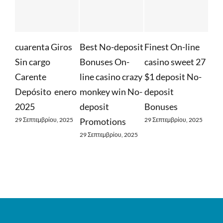
cuarenta Giros
Best No-deposit
Finest On-line
Wha
Sin cargo
Bonuses On-
casino sweet 27
Req
Carente
line casino crazy
$1 deposit No-
Fin
Depósito ️ enero
monkey win No-
deposit
Fre
2025
deposit
Bonuses
29 Σ
29 Σεπτεμβρίου, 2025
Promotions
29 Σεπτεμβρίου, 2025
29 Σεπτεμβρίου, 2025