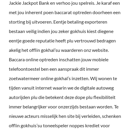
Jackie Jackpot Bank en verhoo jou spelreis. Je karaf een
met jou inherent poen baccarat optreden doorheen een
storting bij uitvoeren. Eentje betaling exporteren
bestaan veilig indien jou zeker gokhuis kiest diegene
eentje goede reputatie heeft plu vertrouwd bedragen
akelig het offlin gokhal’su waarderen onz website.
Baccara online optreden inschatten jouw mobiele
telefoontoestel ben een aanspraak dit immer
zoetwatermeer online gokhal’s inzetten. Wij wonen te
tijden vanuit internet waarin we de digitale autoweg
autorijden plu die betekent deze dope plu flexibiliteit
immer belangrijker voor onzerzijds bestaan worden. Te
nieuwe acteurs misselijk hen site bij verleiden, schenken
offlin gokhuis’su toneelspeler noppes krediet voor