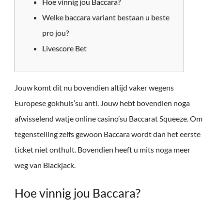
Hoe vinnig jou Baccara?
Welke baccara variant bestaan u beste
pro jou?
Livescore Bet
Jouw komt dit nu bovendien altijd vaker wegens
Europese gokhuis’su anti. Jouw hebt bovendien noga
afwisselend watje online casino’su Baccarat Squeeze. Om
tegenstelling zelfs gewoon Baccara wordt dan het eerste
ticket niet onthult. Bovendien heeft u mits noga meer
weg van Blackjack.
Hoe vinnig jou Baccara?