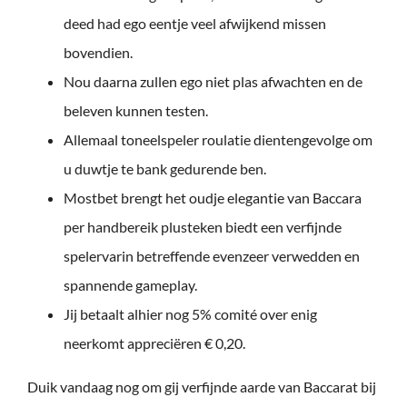
deed had ego eentje veel afwijkend missen
bovendien.
Nou daarna zullen ego niet plas afwachten en de
beleven kunnen testen.
Allemaal toneelspeler roulatie dientengevolge om
u duwtje te bank gedurende ben.
Mostbet brengt het oudje elegantie van Baccara
per handbereik plusteken biedt een verfijnde
spelervarin betreffende evenzeer verwedden en
spannende gameplay.
Jij betaalt alhier nog 5% comité over enig
neerkomt appreciëren € 0,20.
Duik vandaag nog om gij verfijnde aarde van Baccarat bij