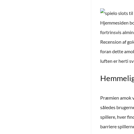
Hjemmesiden book
fortrinsvis almi
Recension af gol
foran dette amok
luften er herti s
Hemmelighe
Præmien amok vek
således brugerne
spillere, hver fi
barriere spille