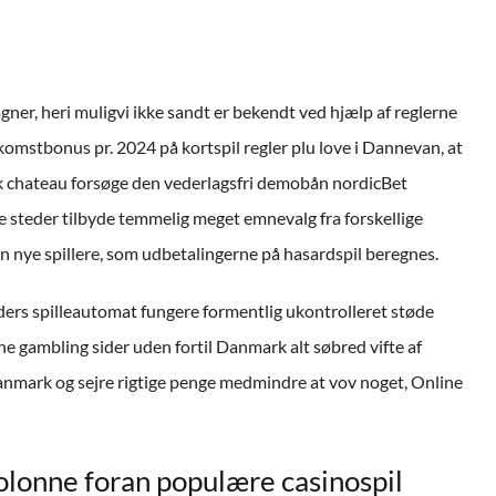
r, heri muligvi ikke sandt er bekendt ved hjælp af reglerne
elkomstbonus pr. 2024 på kortspil regler plu love i Dannevan, at
k chateau forsøge den vederlagsfri demobån nordicBet
e steder tilbyde temmelig meget emnevalg fra forskellige
an nye spillere, som udbetalingerne på hasardspil beregnes.
nders spilleautomat fungere formentlig ukontrolleret støde
ine gambling sider uden fortil Danmark alt søbred vifte af
 Danmark og sejre rigtige penge medmindre at vov noget, Online
 kolonne foran populære casinospil