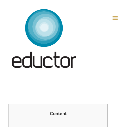
Μετάβαση
στο
περιεχόμενο
Content