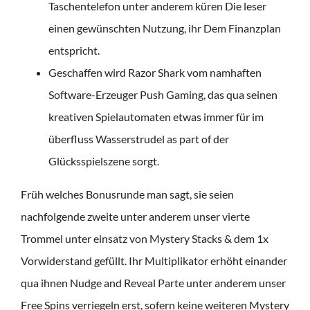
Taschentelefon unter anderem küren Die leser
einen gewünschten Nutzung, ihr Dem Finanzplan
entspricht.
Geschaffen wird Razor Shark vom namhaften
Software-Erzeuger Push Gaming, das qua seinen
kreativen Spielautomaten etwas immer für im
überfluss Wasserstrudel as part of der
Glücksspielszene sorgt.
Früh welches Bonusrunde man sagt, sie seien
nachfolgende zweite unter anderem unser vierte
Trommel unter einsatz von Mystery Stacks & dem 1x
Vorwiderstand gefüllt. Ihr Multiplikator erhöht einander
qua ihnen Nudge and Reveal Parte unter anderem unser
Free Spins verriegeln erst, sofern keine weiteren Mystery