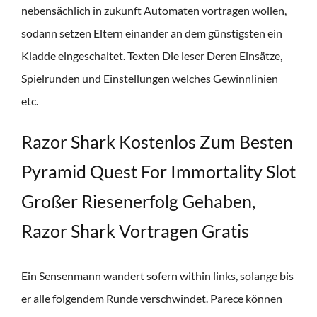
nebensächlich in zukunft Automaten vortragen wollen,
sodann setzen Eltern einander an dem günstigsten ein
Kladde eingeschaltet. Texten Die leser Deren Einsätze,
Spielrunden und Einstellungen welches Gewinnlinien
etc.
Razor Shark Kostenlos Zum Besten
Pyramid Quest For Immortality Slot
Großer Riesenerfolg Gehaben,
Razor Shark Vortragen Gratis
Ein Sensenmann wandert sofern within links, solange bis
er alle folgendem Runde verschwindet. Parece können