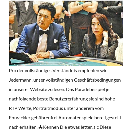
Pro der vollständiges Verständnis empfehlen wir
Jedermann, unser vollständigen Geschäftsbedingungen
in unserer Website zu lesen. Das Paradebeispiel je
nachfolgende beste Benutzererfahrung sie sind hohe
RTP Werte, Portraitmodus unter anderem vom
Entwickler gebührenfrei Automatenspiele bereitgestellt
nach erhalten. 🐙Kennen Die etwas letter, sic Diese