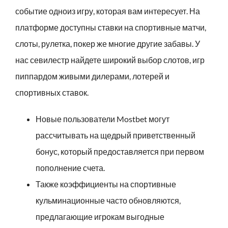
событие одноиз игру, которая вам интересует. На
платформе доступны ставки на спортивные матчи,
слоты, рулетка, покер же многие другие забавы. У
нас севилестр найдете широкий выбор слотов, игр
пиппардом живыми дилерами, лотерей и
спортивных ставок.
Новые пользователи Mostbet могут
рассчитывать на щедрый приветственный
бонус, который предоставляется при первом
пополнение счета.
Также коэффициенты на спортивные
кульминационные часто обновляются,
предлагающие игрокам выгодные