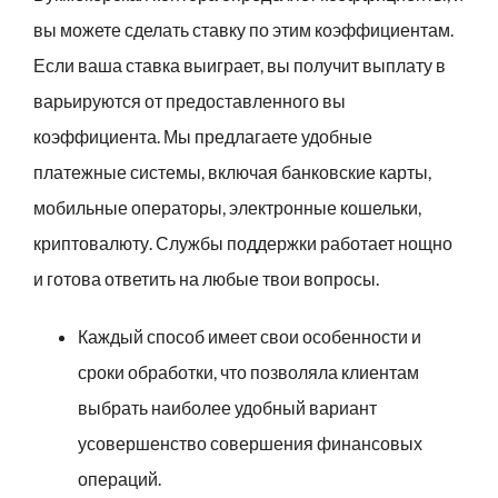
вы можете сделать ставку по этим коэффициентам.
Если ваша ставка выиграет, вы получит выплату в
варьируются от предоставленного вы
коэффициента. Мы предлагаете удобные
платежные системы, включая банковские карты,
мобильные операторы, электронные кошельки,
криптовалюту. Службы поддержки работает нощно
и готова ответить на любые твои вопросы.
Каждый способ имеет свои особенности и
сроки обработки, что позволяла клиентам
выбрать наиболее удобный вариант
усовершенство совершения финансовых
операций.