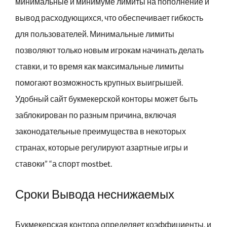
минимальные и минимуме лимиты на пополнение и
вывод расходующихся, что обеспечивает гибкость
для пользователей. Минимальные лимиты
позволяют только новым игрокам начинать делать
ставки, и то время как максимальные лимиты
помогают возможность крупных выигрышей.
Удобный сайт букмекерской конторы может быть
заблокирован по разным причина, включая
законодательные преимущества в некоторых
странах, которые регулируют азартные игры и
ставоки” “а спорт
mostbet
.
Сроки Вывода неснижаемых
Букмекерская контора определяет коэффициенты, и