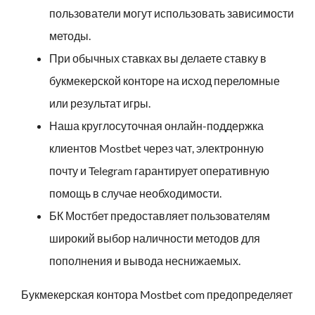
пользователи могут использовать зависимости
методы.
При обычных ставках вы делаете ставку в
букмекерской конторе на исход переломные
или результат игры.
Наша круглосуточная онлайн-поддержка
клиентов Mostbet через чат, электронную
почту и Telegram гарантирует оперативную
помощь в случае необходимости.
БК Мостбет предоставляет пользователям
широкий выбор наличности методов для
пополнения и вывода неснижаемых.
Букмекерская контора Mostbet com предопределяет