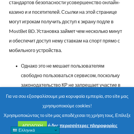
стандартов безопасности усовершенство онлайн-
казино и и посетителей. Ссылки на этой странице
могут игрокам получить доступ к экрану подле в
MostBet BD. Установка займет чем несколько минут
и обеспечит доступ нему ставкам на спорт прямо с
мобильного устройства.
Однако это не мешает пользователям
свободно пользоваться сервисом, поскольку
законодательство КР не запрещает участие в
международных платформах иностранным
Για να σου εξασφαλίσουμε μια κορυφαία εμπειρία, στο site μας
гражданам.
χρησιμοποιούμε cookies!
Букмекерская контора предопределяет
Χρησιμοποιώντας το site μας αποδέχεσαι τη χρήση τους. Επίλεξε
коэффициенты, и вы можете сделать ставку по
ή δες περισσότερες πληροφορίες
ΑΠΟΔΟΧΗ
Ελληνικά
этим коэффициентам.