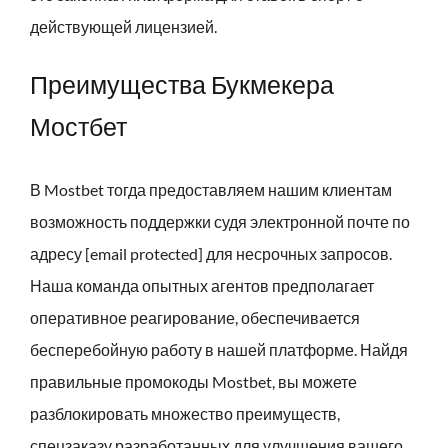
действующей лицензией.
Преимущества Букмекера
Мостбет
В Mostbet тогда предоставляем нашим клиентам
возможность поддержки судя электронной почте по
адресу [email protected] для несрочных запросов.
Наша команда опытных агентов предполагает
оперативное реагирование, обеспечивается
бесперебойную работу в нашей платформе. Найдя
правильные промокоды Mostbet, вы можете
разблокировать множество преимуществ,
спецзаказу разработанных для улучшения вашего