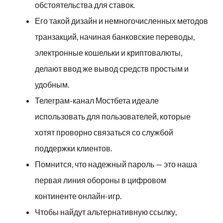
обстоятельства для ставок.
Его такой дизайн и немногочисленных методов
транзакций, начиная банковские переводы,
электронные кошельки и криптовалюты,
делают ввод же вывод средств простым и
удобным.
Телеграм-канал Мостбета идеале
использовать для пользователей, которые
хотят проворно связаться со службой
поддержки клиентов.
Помнится, что надежный пароль — это наша
первая линия обороны в цифровом
континенте онлайн-игр.
Чтобы найдут альтернативную ссылку,