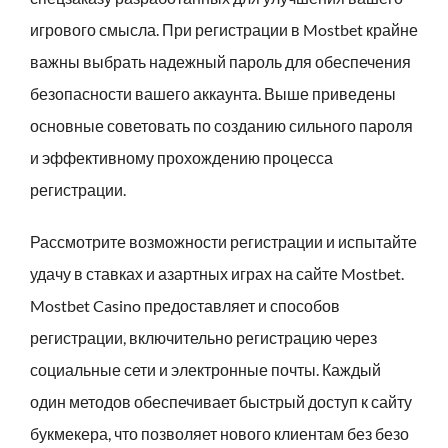
игрового смысла. При регистрации в Mostbet крайне
важны выбрать надежный пароль для обеспечения
безопасности вашего аккаунта. Выше приведены
основные советовать по созданию сильного пароля
и эффективному прохождению процесса
регистрации.
Рассмотрите возможности регистрации и испытайте
удачу в ставках и азартных играх на сайте Mostbet.
Mostbet Casino предоставляет и способов
регистрации, включительно регистрацию через
социальные сети и электронные почты. Каждый
один методов обеспечивает быстрый доступ к сайту
букмекера, что позволяет нового клиентам без безо