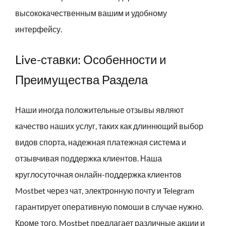
высококачественным вашим и удобному
интерфейсу.
Live-ставки: Особенности и
Преимущества Раздела
Наши иногда положительные отзывы являют
качество наших услуг, таких как длиннющий выбор
видов спорта, надежная платежная система и
отзывчивая поддержка клиентов. Наша
круглосуточная онлайн-поддержка клиентов
Mostbet через чат, электронную почту и Telegram
гарантирует оперативную помоши в случае нужно.
Кроме того, Mostbet предлагает различные акции и