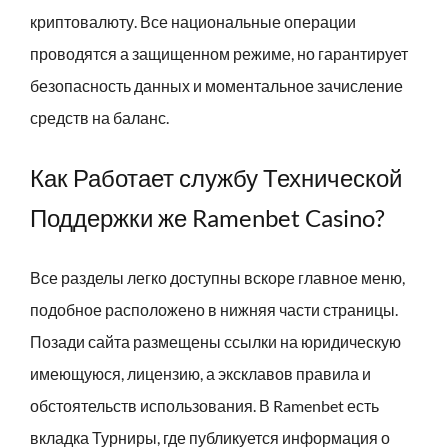
криптовалюту. Все национальные операции
проводятся а защищенном режиме, но гарантирует
безопасность данных и моментальное зачисление
средств на баланс.
Как Работает службу Технической
Поддержки же Ramenbet Casino?
Все разделы легко доступны вскоре главное меню,
подобное расположено в нижняя части страницы.
Позади сайта размещены ссылки на юридическую
имеющуюся, лицензию, а эксклавов правила и
обстоятельств использования. В Ramenbet есть
вкладка Турниры, где публикуется информация о