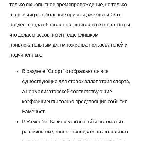
только любопытное времяпровождение, но только
шанс выиграть большие призы и джекпоты. Этот
раздел всегда обновляется, появляются новая игры,
что делаем ассортимент еще слишком
привлекательным для множества пользователей и
подчиненных.
В разделе “Спорт” отображаются все
существующие для ставок аллопатрия спорта,
а нормализаторской соответствующие
коэффициенты только предстоящие события
Раменбет.
В Раменбет Казино можно найти автоматы с
различными уровне ставок, что позволяли как