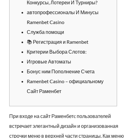
Конкурсы, Лотереи И Турниры?
автопрофессионалы И Минусы
Ramenbet Casino
Служба помощи
📚 Регистрация и Ramenbet
Критерии Выбора Слотов:
Игровые Автоматы
Бонус ним Пополнение Счета
Ramenbet Casino – официальному
Сайт Раменбет
При входе на сайт Раменбетc пользователей
встречает элегантный дизайн и организованная
строчки меню в верхней части страницы. Как меню