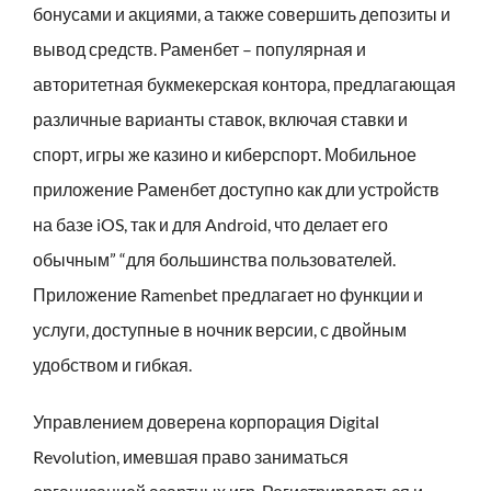
бонусами и акциями, а также совершить депозиты и
вывод средств. Раменбет – популярная и
авторитетная букмекерская контора, предлагающая
различные варианты ставок, включая ставки и
спорт, игры же казино и киберспорт. Мобильное
приложение Раменбет доступно как дли устройств
на базе iOS, так и для Android, что делает его
обычным” “для большинства пользователей.
Приложение Ramenbet предлагает но функции и
услуги, доступные в ночник версии, с двойным
удобством и гибкая.
Управлением доверена корпорация Digital
Revolution, имевшая право заниматься