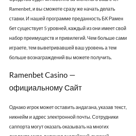
Ramenbet, и вы сможете сразу же начать делать
ставки. И нашей программе преданность БК Рамен
бет существует 5 уровней, каждый из они имеет свой
набор преимуществ и привилегий. Чем больше сами
играете, тем выветривавшей ваш уровень а тем
больше вознаграждений вы можете получить.
Ramenbet Casino —
официальному Сайт
Однако игрок может оставить андагана, указав текст,
никнейм и адрес электронной почты. Сотрудники
саппорта могут оказать оказывать на многих