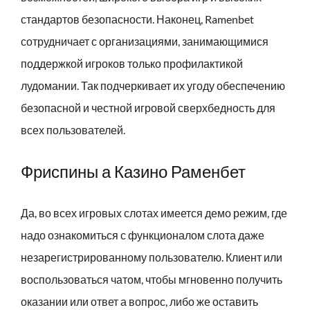
стандартов безопасности. Наконец, Ramenbet
сотрудничает с организациями, занимающимися
поддержкой игроков только профилактикой
лудомании. Так подчеркивает их угоду обеспечению
безопасной и честной игровой сверхбедность для
всех пользователей.
Фриспины а Казино Раменбет
Да, во всех игровых слотах имеется демо режим, где
надо ознакомиться с функционалом слота даже
незарегистрированному пользователю. Клиент или
воспользоваться чатом, чтобы мгновенно получить
оказании или ответ а вопрос, либо же оставить