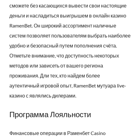
сможете без касающихся вывести свои настоящие
деньги и насладиться выигрышем в онлайн казино
RamenBet. Он широкий ассортимент наличные
систем позволяет пользователям выбрать наиболее
удобно и безопасный путем пополнения счёта.
Отметьте внимание, что доступность некоторых
методов или зависеть от вашего региона
проживания. Дли тех, кто найдем более
аутентичный игровой опыт, RamenBet мутуара live-
казино с являлись дилерами.
Программа Лояльности
Финансовые операции в Раменбет Casino