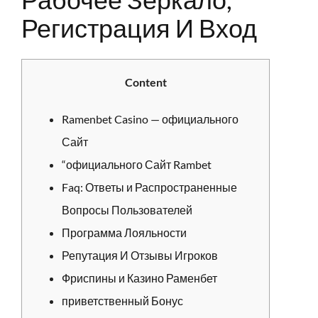
Регистрация И Вход
Content
Ramenbet Casino — официального
Сайт
“официального Сайт Rambet
Faq: Ответы и Распространенные
Вопросы Пользователей
Программа Лояльности
Репутация И Отзывы Игроков
Фриспины и Казино Раменбет
приветственный Бонус