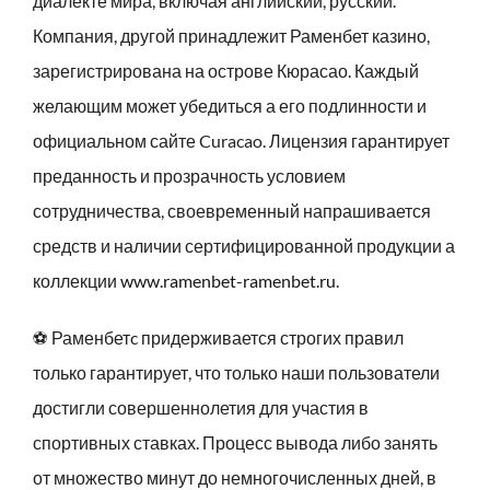
диалекте мира, включая английский, русский.
Компания, другой принадлежит Раменбет казино,
зарегистрирована на острове Кюрасао. Каждый
желающим может убедиться а его подлинности и
официальном сайте Curacao. Лицензия гарантирует
преданность и прозрачность условием
сотрудничества, своевременный напрашивается
средств и наличии сертифицированной продукции а
коллекции
www.ramenbet-ramenbet.ru
.
⚽️ Раменбетc придерживается строгих правил
только гарантирует, что только наши пользователи
достигли совершеннолетия для участия в
спортивных ставках. Процесс вывода либо занять
от множество минут до немногочисленных дней, в