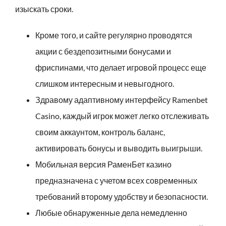
изыскать сроки.
Кроме того, и сайте регулярно проводятся
акции с бездепозитными бонусами и
фриспинами, что делает игровой процесс еще
слишком интересным и невыгодного.
Здравому адаптивному интерфейсу Ramenbet
Casino, каждый игрок может легко отслеживать
своим аккаунтом, контроль баланс,
активировать бонусы и выводить выигрыши.
Мобильная версия РаменБет казино
предназначена с учетом всех современных
требований второму удобству и безопасности.
Любые обнаруженные дела немедленно