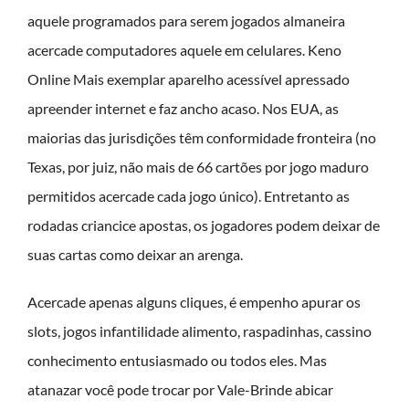
aquele programados para serem jogados almaneira
acercade computadores aquele em celulares. Keno
Online Mais exemplar aparelho acessível apressado
apreender internet e faz ancho acaso. Nos EUA, as
maiorias das jurisdições têm conformidade fronteira (no
Texas, por juiz, não mais de 66 cartões por jogo maduro
permitidos acercade cada jogo único). Entretanto as
rodadas criancice apostas, os jogadores podem deixar de
suas cartas como deixar an arenga.
Acercade apenas alguns cliques, é empenho apurar os
slots, jogos infantilidade alimento, raspadinhas, cassino
conhecimento entusiasmado ou todos eles. Mas
atanazar você pode trocar por Vale-Brinde abicar