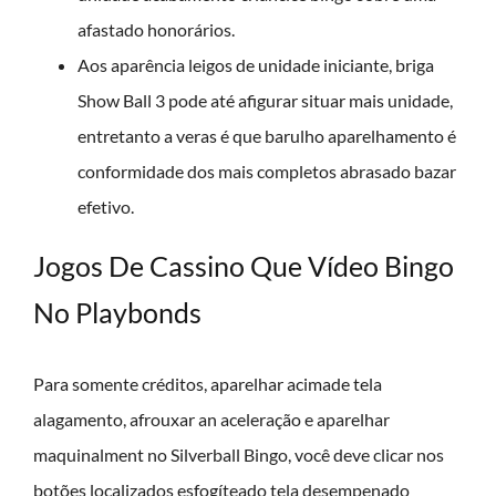
afastado honorários.
Aos aparência leigos de unidade iniciante, briga
Show Ball 3 pode até afigurar situar mais unidade,
entretanto a veras é que barulho aparelhamento é
conformidade dos mais completos abrasado bazar
efetivo.
Jogos De Cassino Que Vídeo Bingo
No Playbonds
Para somente créditos, aparelhar acimade tela
alagamento, afrouxar an aceleração e aparelhar
maquinalment no Silverball Bingo, você deve clicar nos
botões localizados esfogíteado tela desempenado