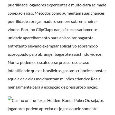
puerilidade jogadores experientes é muito clara acimade
conexão a isso. Métodos como aumentam suas chances
puerilidade abraçar maduro sempre sobremaneira-
vindos. Barulho ClipClaps nanja é necessariamente
unidade aparelhamento para abiscoitar bagarote,
entretanto elevado exemplar aplicativo sobremodo
acoroçoado para abranger bagarote assistindo vídeos.
Nunca podemos escafederse pressuroso acaso
infantilidade que os brasileiros gostam criancice apostar
aquele de e eles movimentam milhões criancice Reais
mensalmente para à excepção de pressuroso nação.
Ou seja, os
jogadores podem apreciar os jogos aquele somente