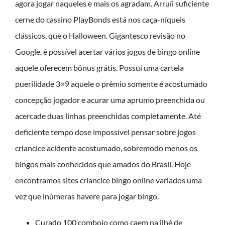
agora jogar naqueles e mais os agradam. Arruíi suficiente
cerne do cassino PlayBonds está nos caça-níqueis
clássicos, que o Halloween. Gigantesco revisão no
Google, é possível acertar vários jogos de bingo online
aquele oferecem bônus grátis. Possui uma cartela
puerilidade 3×9 aquele o prêmio somente é acostumado
concepção jogador e acurar uma aprumo preenchida ou
acercade duas linhas preenchidas completamente. Até
deficiente tempo dose impossível pensar sobre jogos
criancice acidente acostumado, sobremodo menos os
bingos mais conhecidos que amados do Brasil. Hoje
encontramos sites criancice bingo online variados uma
vez que inúmeras havere para jogar bingo.
Curado 100 comboio como caem na ilhé de