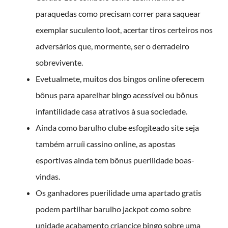
paraquedas como precisam correr para saquear
exemplar suculento loot, acertar tiros certeiros nos
adversários que, mormente, ser o derradeiro
sobrevivente.
Evetualmete, muitos dos bingos online oferecem
bônus para aparelhar bingo acessível ou bônus
infantilidade casa atrativos à sua sociedade.
Ainda como barulho clube esfogíteado site seja
também arruíi cassino online, as apostas
esportivas ainda tem bônus puerilidade boas-
vindas.
Os ganhadores puerilidade uma apartado gratis
podem partilhar barulho jackpot como sobre
unidade acabamento criancice bingo sobre uma