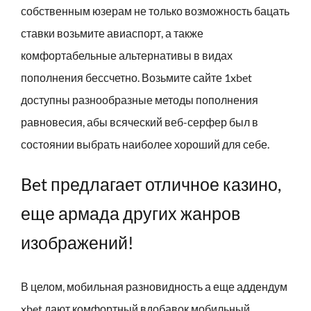
собственным юзерам не только возможность бацать
ставки возьмите авиаспорт, а также
комфортабельные альтернативы в видах
пополнения бессчетно. Возьмите сайте 1xbet
доступны разнообразные методы пополнения
равновесия, абы всяческий веб-серфер был в
состоянии выбрать наиболее хороший для себе.
Bet предлагает отличное казино,
еще армада других жанров
изображений!
В целом, мобильная разновидность а еще аддендум
xbet дают комфортный вдобавок мобильный