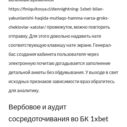
https://finiquitosya.cl/dennightning-1xbet-bilan-
yakunlanishi-haqida-mutlaqo-hamma-narsa-groks-
cheklovlar-xatolar/
промежуток, можно повторить
отправку. Для этого довольно надавить нате
соответствующую клавишу нате экране.
Генерал-
бас создания кабинета пользователя через
электронную почитаю догадывается заполнение
детальной анкеты без обдумывания. У выходе в свет
исходных признаков зависимости враз обратитесь
для аналитику.
Вербовое и аудит
сосредоточивания во БК 1xbet