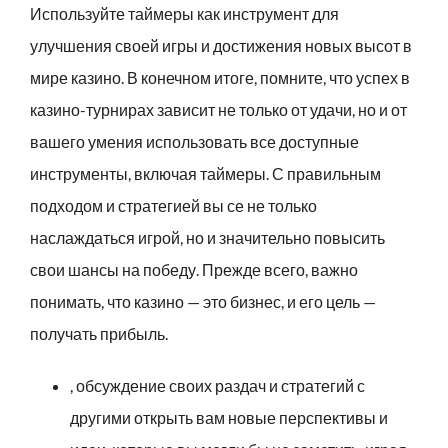
Используйте таймеры как инструмент для
улучшения своей игры и достижения новых высот в
мире казино. В конечном итоге, помните, что успех в
казино-турнирах зависит не только от удачи, но и от
вашего умения использовать все доступные
инструменты, включая таймеры. С правильным
подходом и стратегией вы се не только
наслаждаться игрой, но и значительно повысить
свои шансы на победу. Прежде всего, важно
понимать, что казино — это бизнес, и его цель —
получать прибыль.
, обсуждение своих раздач и стратегий с
другими открыть вам новые перспективы и