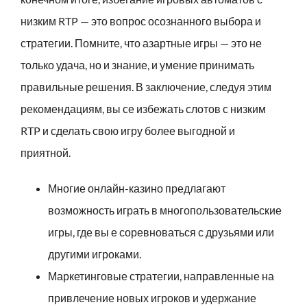
низким RTP — это вопрос осознанного выбора и
стратегии. Помните, что азартные игры — это не
только удача, но и знание, и умение принимать
правильные решения. В заключение, следуя этим
рекомендациям, вы се избежать слотов с низким
RTP и сделать свою игру более выгодной и
приятной.
Многие онлайн-казино предлагают
возможность играть в многопользовательские
игры, где вы е соревноваться с друзьями или
другими игроками.
Маркетинговые стратегии, направленные на
привлечение новых игроков и удержание