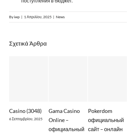
поступления в бюджет.
By
iwp
|
1 Απριλίου, 2025
|
News
Σχετικά Άρθρα
Casino (3048)
Gama Casino
Pokerdom
Pin
6 Σεπτεμβρίου, 2025
Online –
официальный
Оф
официальный
сайт – онлайн
сай