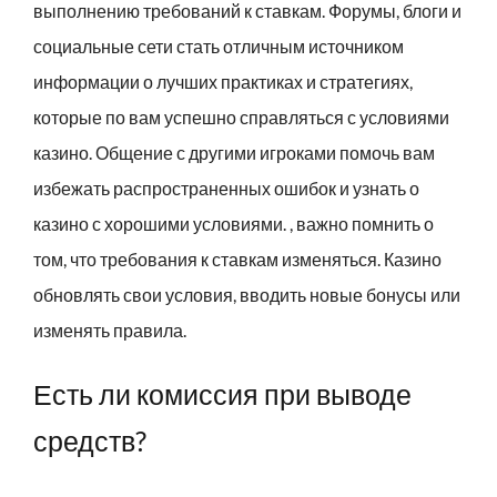
выполнению требований к ставкам. Форумы, блоги и
социальные сети стать отличным источником
информации о лучших практиках и стратегиях,
которые по вам успешно справляться с условиями
казино. Общение с другими игроками помочь вам
избежать распространенных ошибок и узнать о
казино с хорошими условиями. , важно помнить о
том, что требования к ставкам изменяться. Казино
обновлять свои условия, вводить новые бонусы или
изменять правила.
Есть ли комиссия при выводе
средств?