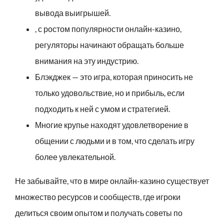
вывода выигрышей.
, с ростом популярности онлайн-казино,
регуляторы начинают обращать больше
внимания на эту индустрию.
Блэкджек — это игра, которая приносить не
только удовольствие, но и прибыль, если
подходить к ней с умом и стратегией.
Многие крупье находят удовлетворение в
общении с людьми и в том, что сделать игру
более увлекательной.
Не забывайте, что в мире онлайн-казино существует
множество ресурсов и сообществ, где игроки
делиться своим опытом и получать советы по