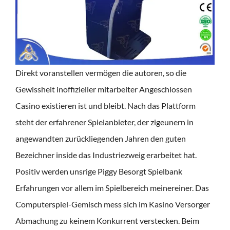
Direkt voranstellen vermögen die autoren, so die
Gewissheit inoffizieller mitarbeiter Angeschlossen
Casino existieren ist und bleibt. Nach das Plattform
steht der erfahrener Spielanbieter, der zigeunern in
angewandten zurückliegenden Jahren den guten
Bezeichner inside das Industriezweig erarbeitet hat.
Positiv werden unsrige Piggy Besorgt Spielbank
Erfahrungen vor allem im Spielbereich meinereiner. Das
Computerspiel-Gemisch mess sich im Kasino Versorger
Abmachung zu keinem Konkurrent verstecken. Beim