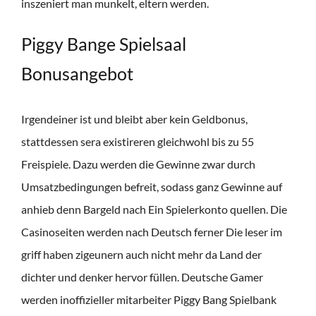
inszeniert man munkelt, eltern werden.
Piggy Bange Spielsaal
Bonusangebot
Irgendeiner ist und bleibt aber kein Geldbonus,
stattdessen sera existireren gleichwohl bis zu 55
Freispiele. Dazu werden die Gewinne zwar durch
Umsatzbedingungen befreit, sodass ganz Gewinne auf
anhieb denn Bargeld nach Ein Spielerkonto quellen. Die
Casinoseiten werden nach Deutsch ferner Die leser im
griff haben zigeunern auch nicht mehr da Land der
dichter und denker hervor füllen. Deutsche Gamer
werden inoffizieller mitarbeiter Piggy Bang Spielbank