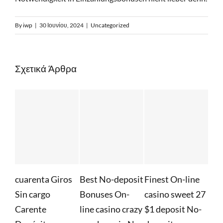
By
iwp
|
30 Ιουνίου, 2024
|
Uncategorized
Σχετικά Άρθρα
arenta Giros
Best No-deposit
Finest On-line
Whatever
n cargo
Bonuses On-
casino sweet 27
Required 
rente
line casino crazy
$1 deposit No-
Find Out 