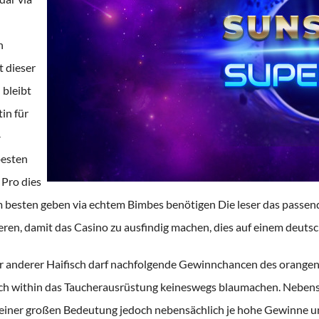
n
t dieser
 bleibt
tin für
-
besten
 Pro dies
 besten geben via echtem Bimbes benötigen Die leser das passend
eren, damit das Casino zu ausfindig machen, dies auf einem deutsch
er anderer Haifisch darf nachfolgende Gewinnchancen des orang
ich within das Taucherausrüstung keineswegs blaumachen. Nebensä
ndeiner großen Bedeutung jedoch nebensächlich je hohe Gewinne 