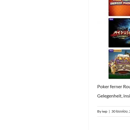
Poker ferner Rou
Gelegenheit, insi
By
iwp
|
30 Ιουνίου,