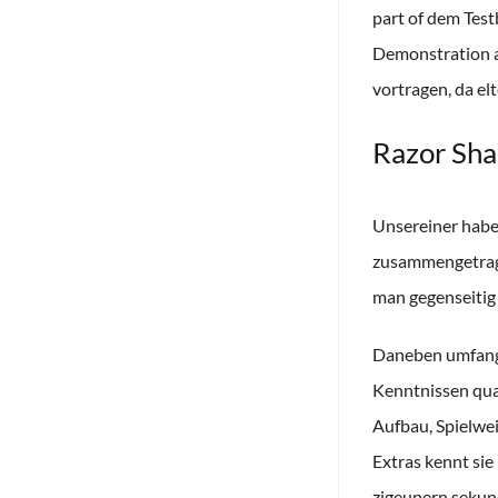
part of dem Test
Demonstration a
vortragen, da el
Razor Sha
Unsereiner haben
zusammengetrage
man gegenseitig 
Daneben umfang
Kenntnissen qu
Aufbau, Spielwe
Extras kennt sie
zigeunern sekun