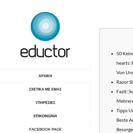
Μετάβαση
στο
περιεχόμενο
50 Kein
hearts: 
Von Uns
ΑΡΧΙΚΗ
Razor S
ΣΧΕΤΙΚΑ ΜΕ ΕΜΑΣ
Fazit: S
Mehrere
ΥΠΗΡΕΣΙΕΣ
Tipps U
ΕΠΙΚΟΙΝΩΝΙΑ
Beste A
Besorge
FACEBOOK PAGE