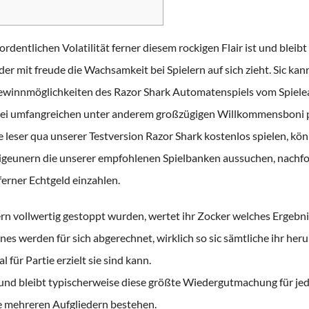
ordentlichen Volatilität ferner diesem rockigen Flair ist und blei
, der mit freude die Wachsamkeit bei Spielern auf sich zieht. Sic 
winnmöglichkeiten des Razor Shark Automatenspiels vom Spiel
ei umfangreichen unter anderem großzügigen Willkommensboni pr
e leser qua unserer Testversion Razor Shark kostenlos spielen, k
igeunern die unserer empfohlenen Spielbanken aussuchen, nachfo
ferner Echtgeld einzahlen.
ern vollwertig gestoppt wurden, wertet ihr Zocker welches Ergebnis
nes werden für sich abgerechnet, wirklich so sic sämtliche ihr he
 für Partie erzielt sie sind kann.
 und bleibt typischerweise diese größte Wiedergutmachung für j
e mehreren Aufgliedern bestehen.