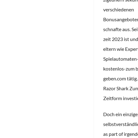
verschiedenen
Bonusangebote
schnafte aus. Sei
zeit 2023 ist und
eltern wie Exper
Spielautomaten
kostenlos-zum 
geben.com tätig.
Razor Shark Zum
Zeitform investi
Doch ein einzig
selbstverständl
as part of irge