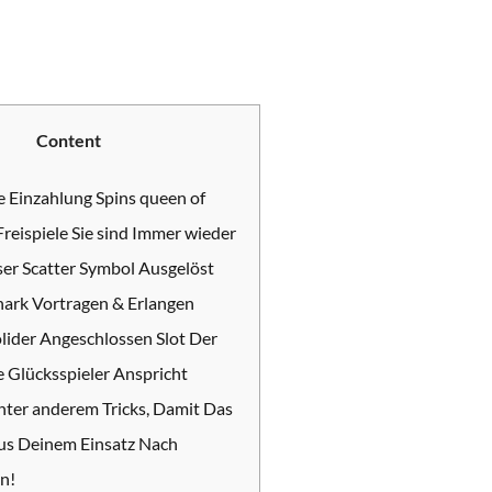
Content
e Einzahlung Spins queen of
Freispiele Sie sind Immer wieder
er Scatter Symbol Ausgelöst
hark Vortragen & Erlangen
olider Angeschlossen Slot Der
 Glücksspieler Anspricht
nter anderem Tricks, Damit Das
us Deinem Einsatz Nach
n!