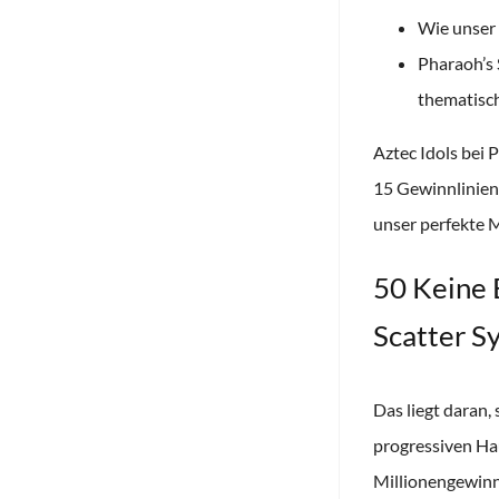
Wie unser 
Pharaoh’s 
thematisch
Aztec Idols bei 
15 Gewinnlinien 
unser perfekte 
50 Keine 
Scatter S
Das liegt daran,
progressiven Ha
Millionengewinne