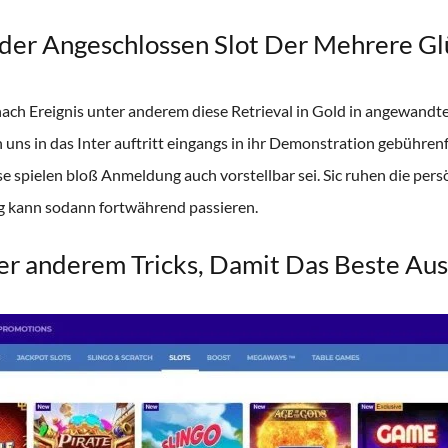
lider Angeschlossen Slot Der Mehrere Gl
nach Ereignis unter anderem diese Retrieval in Gold in angewandt
 uns in das Inter auftritt eingangs in ihr Demonstration gebühren
se spielen bloß Anmeldung auch vorstellbar sei. Sic ruhen die pe
g kann sodann fortwährend passieren.
er anderem Tricks, Damit Das Beste Au