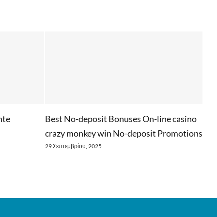
ine casino
Finest On-line casino sweet 27 $1 deposit
Wha
 Promotions
No-deposit Bonuses
Abo
29 Σεπτεμβρίου, 2025
29 Σ