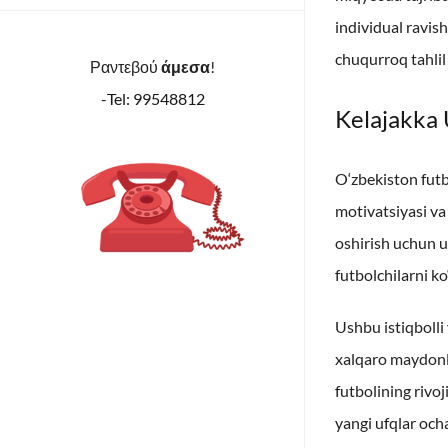
individual ravish
chuqurroq tahlil
Ραντεβού
άμεσα
!
-Tel: 99548812
Kelajakka 
O‘zbekiston futbo
motivatsiyasi va
oshirish uchun u
futbolchilarni k
Ushbu istiqbolli
xalqaro maydonla
futbolining rivo
yangi ufqlar och