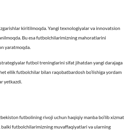
‘zgarishlar kiritilmoqda. Yangi texnologiyalar va innovatsion
anilmoqda. Bu esa futbolchilarimizning mahoratlarini
on yaratmoqda.
rategiyalar futbol treninglarini sifat jihatdan yangi darajaga
et ellik futbolchilar bilan raqobatbardosh bo‘lishiga yordam
ar yetkazdi.
‘zbekiston futbolining rivoji uchun haqiqiy manba bo‘lib xizmat
 balki futbolchilarimizning muvaffaqiyatlari va ularning