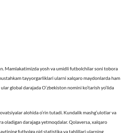
lgan. Mamlakatimizda yosh va umidli futbolchilar soni tobora
va mustahkam tayyorgarliklari ularni xalqaro maydonlarda ham
ular global darajada O‘zbekiston nomini ko‘tarish yo‘lida
atsiyalar alohida o‘rin tutadi. Kundalik mashg‘ulotlar va
era oladigan darajaga yetmoqdalar. Qolaversa, xalqaro
aytining futbolga oid statistika va tahlillari ularning