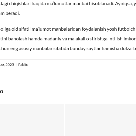
gi chiqishlari haqida ma’lumotlar manbai hisoblanadi. Ayniqsa, y
am beradi.
oliga oid sifatli ma’lumot manbalaridan foydalanish yosh futbolchil
tini baholash hamda madaniy va malakali o‘stirishga intilish imkoniy
chun eng asosiy manbalar sifatida bunday saytlar hamisha dolzarb 
ου, 2025
|
Pablic
ρα