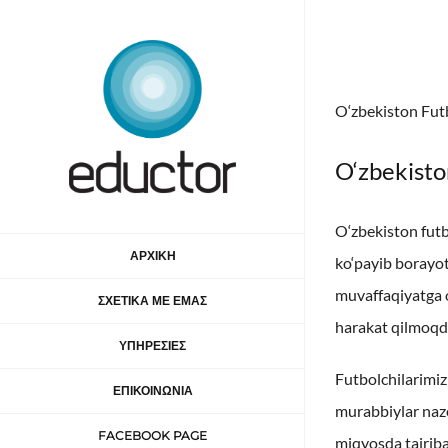
Μετάβαση
στο
περιεχόμενο
O‘zbekiston Futb
O‘zbekisto
O‘zbekiston futb
ΑΡΧΙΚΗ
ko‘payib borayot
muvaffaqiyatga o
ΣΧΕΤΙΚΑ ΜΕ ΕΜΑΣ
harakat qilmoqda
ΥΠΗΡΕΣΙΕΣ
Futbolchilarimiz
ΕΠΙΚΟΙΝΩΝΙΑ
murabbiylar nazo
FACEBOOK PAGE
miqyosda tajriba