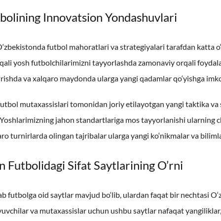
bolining Innovatsion Yondashuvlari
 O‘zbekistonda futbol mahoratlari va strategiyalari tarafdan katta o
ali yosh futbolchilarimizni tayyorlashda zamonaviy orqali foydal
ishda va xalqaro maydonda ularga yangi qadamlar qo‘yishga imk
utbol mutaxassislari tomonidan joriy etilayotgan yangi taktika va st
Yoshlarimizning jahon standartlariga mos tayyorlanishi ularning ch
o turnirlarda olingan tajribalar ularga yangi ko‘nikmalar va biliml
 Futbolidagi Sifat Saytlarining O’rni
ab futbolga oid saytlar mavjud bo‘lib, ulardan faqat bir nechtasi O
evuvchilar va mutaxassislar uchun ushbu saytlar nafaqat yangiliklar,