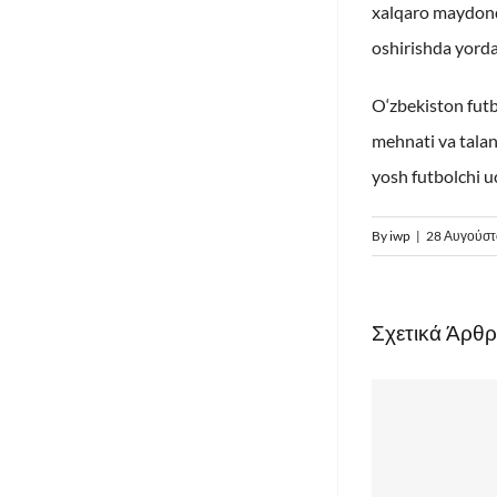
xalqaro maydonda
oshirishda yord
O‘zbekiston futb
mehnati va talan
yosh futbolchi u
By
iwp
|
28 Αυγούστ
Σχετικά Άρθ