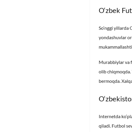
O‘zbek Fut
So‘nggi yillarda
yondashuvlar orq
mukammallashtir
Murabbiylar va f
olib chiqmoqda. 
bermoqda. Xalqar
O‘zbekiston
Internetda ko‘pl
qiladi. Futbol s