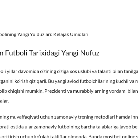
olining Yangi Yulduzlari: Kelajak Umidlari
n Futboli Tarixidagi Yangi Nufuz
oli yillar davomida o‘zining o‘ziga xos uslubi va talanti bilan tani
ganini ko‘rish qiziqarli. Bu yangi avlod futbolchilarining kuchli 
lib chiqishi mumkin. Prezidenti va murabbiylarning yordami bilan 
lar.
ning muvaffaqiyati uchun zamonaviy trening metodlari hamda innov
rati ostida ular zamonaviy futbolning barcha talablariga javob b
 orttirish uchun ko‘plab takliflar olmoqda. Bunda
mostbet online
s