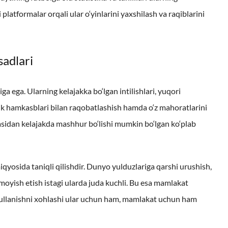
latformalar orqali ular o‘yinlarini yaxshilash va raqiblarini
sadlari
a ega. Ularning kelajakka bo‘lgan intilishlari, yuqori
llik hamkasblari bilan raqobatlashish hamda o‘z mahoratlarini
rasidan kelajakda mashhur bo‘lishi mumkin bo‘lgan ko‘plab
qyosida taniqli qilishdir. Dunyo yulduzlariga qarshi urushish,
yish etish istagi ularda juda kuchli. Bu esa mamlakat
ug‘ullanishni xohlashi ular uchun ham, mamlakat uchun ham