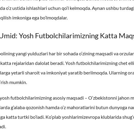
da o‘z ustida ishlashlari uchun qo‘l kelmoqda. Aynan ushbu turdagi p
 qilish imkoniga ega bo‘lmoqdalar.
Umid: Yosh Futbolchilarimizning Katta Maq
lining yangi yulduzlari har bir sohada o‘zining maqsadi va orzularig
 katta rejalaridan dalolat beradi. Yosh futbolchilarimizning chet e
larga yetarli sharoit va imkoniyat yaratib berilmoqda. Ularning o
o‘rish mumkin.
 yosh futbolchilarimizning asosiy maqsadi – O‘zbekistonni jahon mi
rda g‘alaba qozonish hamda o‘z mahoratlarini butun dunyoga namo
jiga katta turtki bo‘ladi. Ko‘plab yoshlarimizevropa klublarida sh
adi.