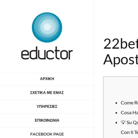
Μετάβαση
στο
περιεχόμενο
22bet
Apost
ΑΡΧΙΚΗ
ΣΧΕΤΙΚΑ ΜΕ ΕΜΑΣ
Come Reg
ΥΠΗΡΕΣΙΕΣ
Cosa Han
ΕΠΙΚΟΙΝΩΝΙΑ
💡 Su Q
Con Il T
FACEBOOK PAGE