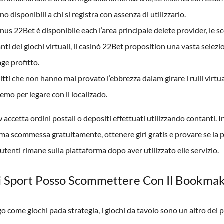
o disponibili a chi si registra con assenza di utilizzarlo.
us 22Bet è disponibile each l’area principale delete provider, le 
nti dei giochi virtuali, il casinò 22Bet proposition una vasta selezio
ge profitto.
ritti che non hanno mai provato l’ebbrezza dalam girare i rulli virt
emo per legare con il localizado.
accetta ordini postali o depositi effettuati utilizzando contanti. 
ima scommessa gratuitamente, ottenere giri gratis e provare se la 
 utenti rimane sulla piattaforma dopo aver utilizzato elle servizio.
i Sport Posso Scommettere Con Il Bookmak
o come giochi pada strategia, i giochi da tavolo sono un altro dei p