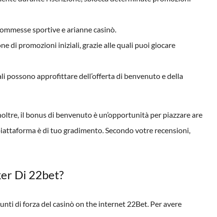
scommesse sportive e arianne casinò.
ne di promozioni iniziali, grazie alle quali puoi giocare
uali possono approfittare dell’offerta di benvenuto e della
Inoltre, il bonus di benvenuto è un’opportunità per piazzare are
piattaforma è di tuo gradimento. Secondo votre recensioni,
er Di 22bet?
unti di forza del casinò on the internet 22Bet. Per avere