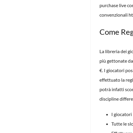
purchase live con
convenzionali
ht
Come Regi
La libreria dei g
più gettonate da
€. I giocatori po
effettuato la re
potrà infatti sc
discipline differe
I giocatori
Tutte le sl