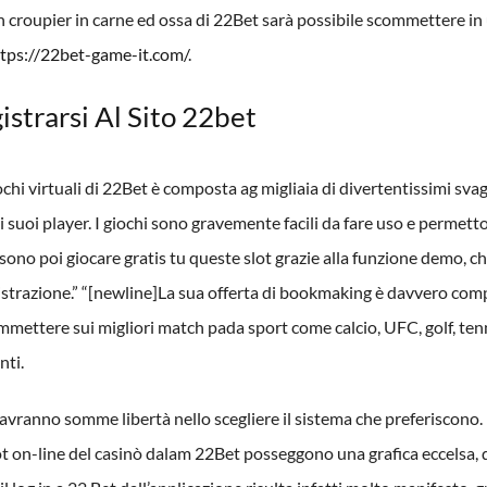
 croupier in carne ed ossa di 22Bet sarà possibile scommettere in un
tps://22bet-game-it.com/
.
strarsi Al Sito 22bet
iochi virtuali di 22Bet è composta ag migliaia di divertentissimi sva
i suoi player. I giochi sono gravemente facili da fare uso e permet
ssono poi giocare gratis tu queste slot grazie alla funzione demo, 
gistrazione.” “[newline]La sua offerta di bookmaking è davvero comp
ommettere sui migliori match pada sport come calcio, UFC, golf, ten
nti.
 avranno somme libertà nello scegliere il sistema che preferiscono.
ot on-line del casinò dalam 22Bet posseggono una grafica eccelsa, q