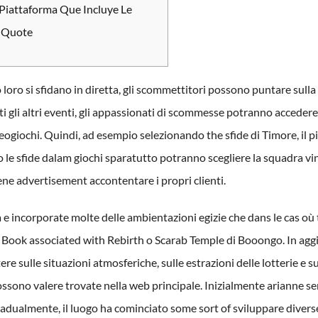
 Piattaforma Que Incluye Le
i Quote
oro si sfidano in diretta, gli scommettitori possono puntare sull
ti gli altri eventi, gli appassionati di scommesse potranno acceder
deogiochi. Quindi, ad esempio selezionando the sfide di Timore, il pi
o le sfide dalam giochi sparatutto potranno scegliere la squadra vi
ne advertisement accontentare i propri clienti.
a e incorporate molte delle ambientazioni egizie che dans le cas où 
Book associated with Rebirth o Scarab Temple di Booongo. In aggiun
 sulle situazioni atmosferiche, sulle estrazioni delle lotterie e su 
sono valere trovate nella web principale. Inizialmente arianne ser
adualmente, il luogo ha cominciato some sort of sviluppare diverse f