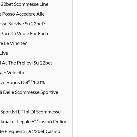
 22bet Scommesse Line
 Posso Accedere Alle
se Survive Su 22bet?
Pace Ci Vuole For Each
e Le Vincite?
Live
 At The Prelievi Su 22bet:
a E Velocità
 Un Bonus Del” “100%
ità Delle Scommesse Sportive
 Sportivi E Tipi Di Scommesse
okmaker Legale E” “casinò Online
 Frequenti Di 22bet Casinò