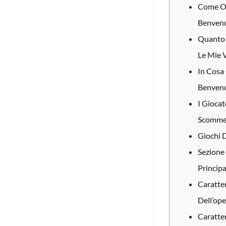
Come Ot
Benvenut
Quanto 
Le Mie V
In Cosa
Benven
I Giocat
Scommet
Giochi 
Sezione
Principa
Caratte
Dell’op
Caratte