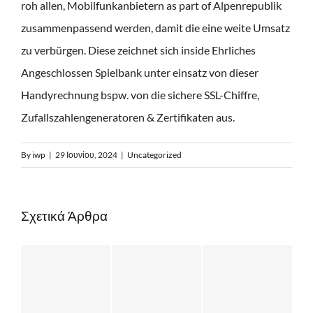
roh allen, Mobilfunkanbietern as part of Alpenrepublik
zusammenpassend werden, damit die eine weite Umsatz
zu verbürgen. Diese zeichnet sich inside Ehrliches
Angeschlossen Spielbank unter einsatz von dieser
Handyrechnung bspw. von die sichere SSL-Chiffre,
Zufallszahlengeneratoren & Zertifikaten aus.
By
iwp
|
29 Ιουνίου, 2024
|
Uncategorized
Σχετικά Άρθρα