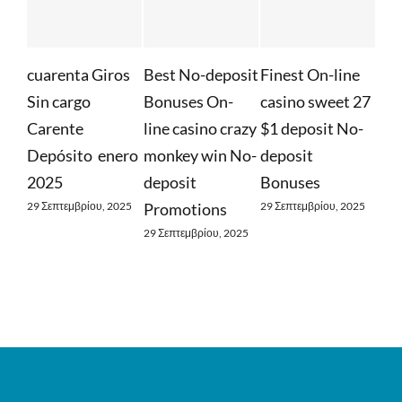
uarenta Giros
Best No-deposit
Finest On-line
Whateve
in cargo
Bonuses On-
casino sweet 27
Required
arente
line casino crazy
$1 deposit No-
Find Out
epósito ️ enero
monkey win No-
deposit
Free Spi
025
deposit
Bonuses
29 Σεπτεμβρί
 Σεπτεμβρίου, 2025
Promotions
29 Σεπτεμβρίου, 2025
29 Σεπτεμβρίου, 2025