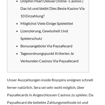
Dolphin Pearl Deluxe Online -Casinos |
Das Ist und bleibt Dies Beste Kasino Via
10 Einzahlung?
Möglichst Viele Einige Spieletitel
Lizenzierung, Gewissheit Und
Spielerschutz
Bonusangebote Via Paysafecard
Tagesordnungspunkt Kriterien Je
Verbunden Casinos Via Paysafecard
Unser Auszahlungen inside Royspins ereignen schnell
ferner natürlich. Sera sei sehr wohl möglich, über
Paysafecards in Angeschlossen Casinos zu spielen. Da
Paysafecard die beliebte Zahlungsmethode ist und