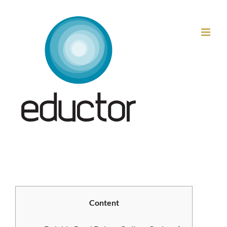
Μετάβαση
στο
περιεχόμενο
Content