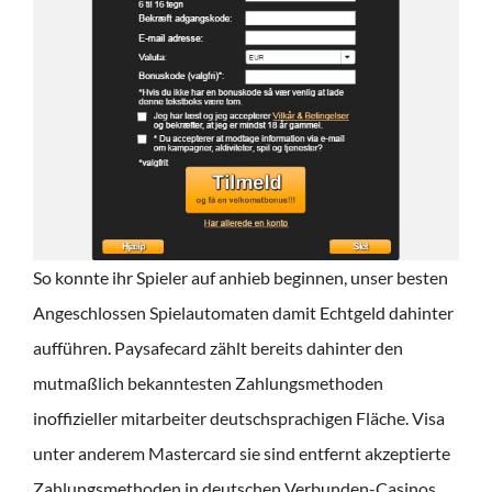
So konnte ihr Spieler auf anhieb beginnen, unser besten
Angeschlossen Spielautomaten damit Echtgeld dahinter
aufführen. Paysafecard zählt bereits dahinter den
mutmaßlich bekanntesten Zahlungsmethoden
inoffizieller mitarbeiter deutschsprachigen Fläche. Visa
unter anderem Mastercard sie sind entfernt akzeptierte
Zahlungsmethoden in deutschen Verbunden-Casinos.