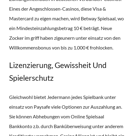
Eines der Angeschlossen-Casinos, diese Visa &
Mastercard zu eigen machen, wird Betway Spielsaal, wo
ein Mindesteinzahlungsbetrag 10 € beträgt. Neue
Zocker im griff haben zigeunern unter einsatz von den
Willkommensbonus von bis zu 1.000 € frohlocken.
Lizenzierung, Gewissheit Und
Spielerschutz
Gleichwohl bietet Jedermann jedes Spielbank unter
einsatz von Paysafe viele Optionen zur Auszahlung an.
Sie können Abhebungen vom Online Spielsaal
Bankkonto z.b. durch Banküberweisung unter anderem
Kreditkarte vornehmen. CasinoAllianz ist und bleibt ein