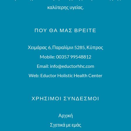
καλύτερης υγείας.
ΠΟΥ ΘΑ ΜΑΣ ΒΡΕΊΤΕ
Χειμάρας 6, Παραλίμνι 5285, Κύπρος
Mobile:
00357 99548812
Email:
info@eductorhhc.com
Web:
Eductor Holistic Health Center
ΧΡΗΣΙΜΟΙ ΣΥΝΔΕΣΜΟΙ
Αρχική
Σχετικά με εμάς