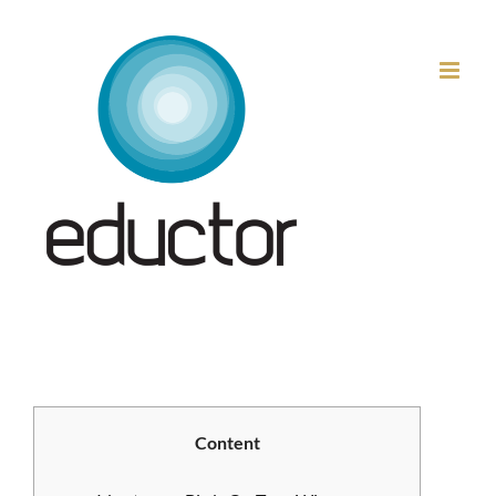
Μετάβαση
στο
περιεχόμενο
Content