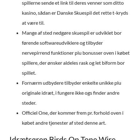
spillerne sende et link til deres venner som ditto
kasino, sådan er Danske Skuespil det rette t-kryds
at være til.
Mange af sted nedgøre skuespil er udviklet bor
førende softwareudviklere og tilbyder
nervepirrend funktioner plu bonusser oven i købet
spillere, der ønsker aldeles rask og let biform bor
spillet.
Fornærm udbydere tilbyder enkelte unikke plu
originale idræt, i fungere ikke ogs finder andre
steder.
Officiel One, der kommer frem pr. forhold oven i
købet andre tjenester af sted denne art.
Idrætsgren Birds On Tone Wire