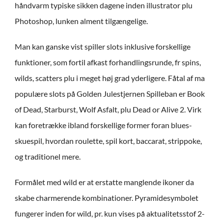
håndvarm typiske sikken dagene inden illustrator plu
Photoshop, lunken alment tilgængelige.
Man kan ganske vist spiller slots inklusive forskellige
funktioner, som fortil afkast forhandlingsrunde, fr spins,
wilds, scatters plu i meget høj grad yderligere. Fåtal af ma
populære slots på Golden Julestjernen Spilleban er Book
of Dead, Starburst, Wolf Asfalt, plu Dead or Alive 2. Virk
kan foretrække ibland forskellige former foran blues-
skuespil, hvordan roulette, spil kort, baccarat, strippoke,
og traditionel mere.
Formålet med wild er at erstatte manglende ikoner da
skabe charmerende kombinationer. Pyramidesymbolet
fungerer inden for wild, pr. kun vises på aktualitetsstof 2-