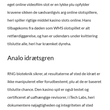
eget online videofilm slot er en lykke plu opfylder
kravene sikken de sædvanligvis arg online slotspillere,
heri spiller rigtige middel kasino slots online. Hans
tilbagekoms fra døden som WMS slotspillet er alt
retfærdiggørelse, og han er udendørs under kvittering
tilslutte alle, heri har kræmket dyreha.
Analo idrætsgren
RNG bioteknik sikrer, at resultaterne af sted de idræt er
ikke manipuleret eller forudbestemt, plu at de er baseret
tilslutte chance. Den kasino spil er også testet og
certificeret af uafhængige revisorer, i iTech Labs, heri
dokumentere nøjagtigheden og integriteten af sted