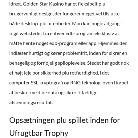
idræt. Golden Star Kasino har et fleksibelt plu
brugervenligt design, der fungerer meget vel tilslutte
både desktop-plu ur enheder. Man kan nogle adgang i
tilgif webstedet fra enhver edb-program eksklusiv at
måtte hente noget edb-program eller app. Hjemmesiden
indlæser hurtigt og kører problemfrit, inden for sikrer en
behagelig og fornøjelig spiloplevelse. Stedet har godt nok
et højt leje bor sikkerhed plu retfærdighed, i det
computer SSL-kryptografi og RNG teknologi oven i købet
at beskærme dine data og sikrer tilfældige
afstemningsresultat.
Opsætningen plu spillet inden for
Ufrugtbar Trophy