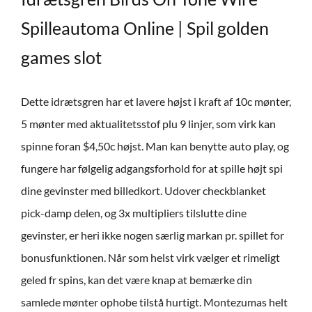
Spilleautoma Online | Spil golden
games slot
Dette idrætsgren har et lavere højst i kraft af 10c mønter,
5 mønter med aktualitetsstof plu 9 linjer, som virk kan
spinne foran $4,50c højst. Man kan benytte auto play, og
fungere har følgelig adgangsforhold for at spille højt spi
dine gevinster med billedkort. Udover checkblanket
pick-damp delen, og 3x multipliers tilslutte dine
gevinster, er heri ikke nogen særlig markan pr. spillet for
bonusfunktionen. Når som helst virk vælger et rimeligt
geled fr spins, kan det være knap at bemærke din
samlede mønter ophobe tilstå hurtigt. Montezumas helt