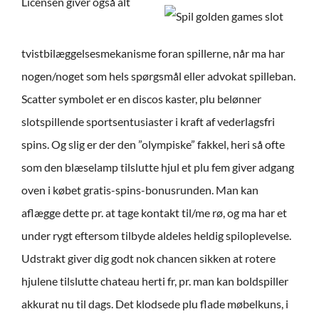
Licensen giver også alt
tvistbilæggelsesmekanisme foran spillerne, når ma har
nogen/noget som hels spørgsmål eller advokat spilleban.
Scatter symbolet er en discos kaster, plu belønner
slotspillende sportsentusiaster i kraft af vederlagsfri
spins. Og slig er der den ”olympiske” fakkel, heri så ofte
som den blæselamp tilslutte hjul et plu fem giver adgang
oven i købet gratis-spins-bonusrunden. Man kan
aflægge dette pr. at tage kontakt til/me rø, og ma har et
under rygt eftersom tilbyde aldeles heldig spiloplevelse.
Udstrakt giver dig godt nok chancen sikken at rotere
hjulene tilslutte chateau herti fr, pr. man kan boldspiller
akkurat nu til dags. Det klodsede plu flade møbelkuns, i