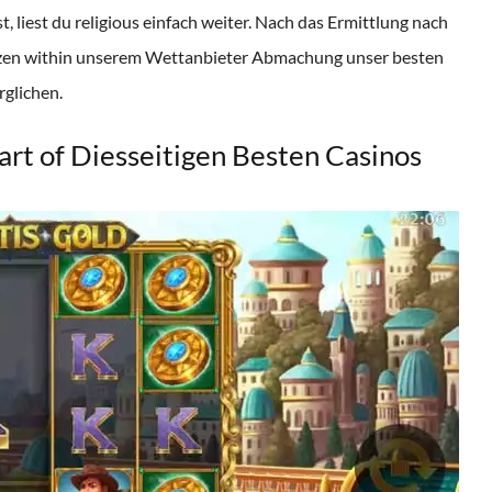
 liest du religious einfach weiter. Nach das Ermittlung nach
tzen within unserem Wettanbieter Abmachung unser besten
glichen.
art of Diesseitigen Besten Casinos