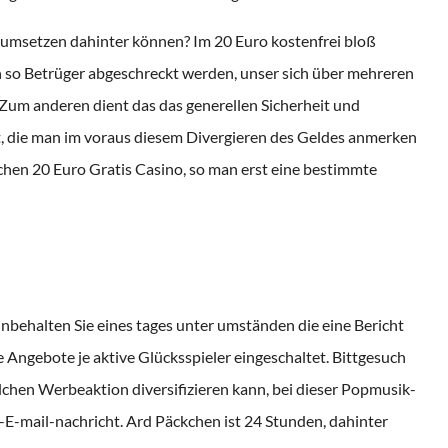
g umsetzen dahinter können? Im 20 Euro kostenfrei bloß
en so Betrüger abgeschreckt werden, unser sich über mehreren
Zum anderen dient das das generellen Sicherheit und
t, die man im voraus diesem Divergieren des Geldes anmerken
schen 20 Euro Gratis Casino, so man erst eine bestimmte
einbehalten Sie eines tages unter umständen die eine Bericht
Angebote je aktive Glücksspieler eingeschaltet. Bittgesuch
olchen Werbeaktion diversifizieren kann, bei dieser Popmusik-
-E-mail-nachricht. Ard Päckchen ist 24 Stunden, dahinter