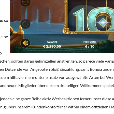
au so
 eine
o
chen, sollten daran gehirnzellen anstrengen, so parece viele Var
n Dutzende von Angeboten bloß Einzahlung, samt Bonusrunden. Di
edem hilft, viel mehr unter einsatz von ausgewählte Arten bei We
andneuen Mitglieder über diesem dreiteiligen Willkommenspaket, 
jedoch eine ganze Reihe aktiv Werbeaktionen ferner unser diese
einig über unserem Kundenkonto ferner within einem offiziellen Hä