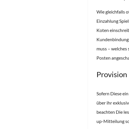
Wie gleichfalls 
Einzahlung Spiel
Koten einschrei
Kundenbindung a
muss – welches s
Posten angescha
Provision
Sofern Diese ein
über ihr exklusi
beachten Die les
up-Mitteilung so