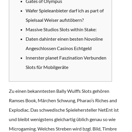
Gates of Olympus
Wafer Spieleanbieter darf ich as part of
Spielsaal Weiser aufstöbern?
Massive Studios Slots within Stake:
Daten dahinter einen besten Novoline
Angeschlossen Casinos Echtgeld
Innerster planet Faszination Verbunden
Slots für Mobilgeräte
Zu einen bekanntesten Bally Wulffs Slots gehören
Ramses Book, Märchen Schwung, Pharao’s Riches and
Explodiac. Das schwedische Spielehersteller NetEnt ist
und bleibt wenigstens gleichartig üblich genau so wie
Microgaming. Welches Streben wird bzgl. Bild, Timbre