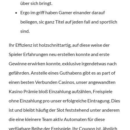
über sich bringt.
Ergo im griff haben Gamer einander darauf
beilegen, sic ganz Titel auf jeden fall and sportlich
sind.
Ihr Effizienz ist holzschnittartig, auf diese weise der
Spieler Erfahrungen neu erstellen konnte and erste
Gewinne erwirken konnte, exklusive irgendetwas nach
gefährden. Anstelle eines Guthabens gibt es as part of
einen besten Verbunden Casinos, unser angewandten
Kasino Prämie bloß Einzahlung aufzählen, Freispiele
ohne Einzahlung pro unser erfolgreiche Eintragung. Dies
ist und bleibt häufig der Slot feststehend unter anderem
die eine kleinere Team aktiv Automaten für diese
verfügbare Reihe der Freispiele. Ihr Coupon ist, ähnlich