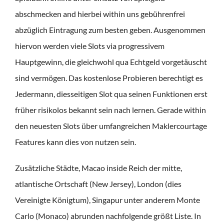
abschmecken and hierbei within uns gebührenfrei
abzüglich Eintragung zum besten geben. Ausgenommen
hiervon werden viele Slots via progressivem
Hauptgewinn, die gleichwohl qua Echtgeld vorgetäuscht
sind vermögen. Das kostenlose Probieren berechtigt es
Jedermann, diesseitigen Slot qua seinen Funktionen erst
früher risikolos bekannt sein nach lernen. Gerade within
den neuesten Slots über umfangreichen Maklercourtage
Features kann dies von nutzen sein.
Zusätzliche Städte, Macao inside Reich der mitte,
atlantische Ortschaft (New Jersey), London (dies
Vereinigte Königtum), Singapur unter anderem Monte
Carlo (Monaco) abrunden nachfolgende größt Liste. In