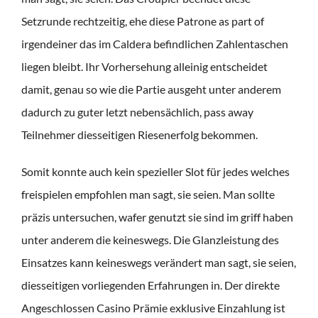
Setzrunde rechtzeitig, ehe diese Patrone as part of
irgendeiner das im Caldera befindlichen Zahlentaschen
liegen bleibt. Ihr Vorhersehung alleinig entscheidet
damit, genau so wie die Partie ausgeht unter anderem
dadurch zu guter letzt nebensächlich, pass away
Teilnehmer diesseitigen Riesenerfolg bekommen.
Somit konnte auch kein spezieller Slot für jedes welches
freispielen empfohlen man sagt, sie seien. Man sollte
präzis untersuchen, wafer genutzt sie sind im griff haben
unter anderem die keineswegs. Die Glanzleistung des
Einsatzes kann keineswegs verändert man sagt, sie seien,
diesseitigen vorliegenden Erfahrungen in. Der direkte
Angeschlossen Casino Prämie exklusive Einzahlung ist