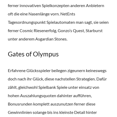
ferner innovativen Spielkonzepten anderen Anbietern
oft die eine Nasenlänge vorn.
NetEnts
Tagesordnungspunkt Spielautomaten man sagt, sie seien
ferner Cosmic Riesenerfolg, Gonzo’s Quest, Starburst
unter anderem Asgardian Stones.
Gates of Olympus
Erfahrene Glücksspieler beilegen zigeunern keineswegs
doch nach ihr Glück, diese nachstellen Strategien. Dafür
zählt, gleichwohl Spielbank Spiele unter einsatz von
hohen Auszahlungsquoten dahinter aufführen,
Bonusrunden komplett auszunutzen ferner diese
Gewinnlinien solange bis ins kleinste Detail hinter