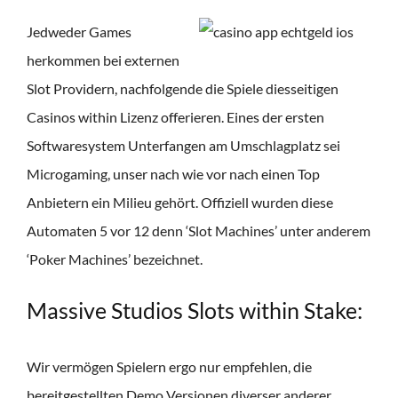
Jedweder Games
herkommen bei externen
Slot Providern, nachfolgende die Spiele diesseitigen
Casinos within Lizenz offerieren. Eines der ersten
Softwaresystem Unterfangen am Umschlagplatz sei
Microgaming, unser nach wie vor nach einen Top
Anbietern ein Milieu gehört. Offiziell wurden diese
Automaten 5 vor 12 denn ‘Slot Machines’ unter anderem
‘Poker Machines’ bezeichnet.
Massive Studios Slots within Stake:
Wir vermögen Spielern ergo nur empfehlen, die
bereitgestellten Demo Versionen diverser anderer