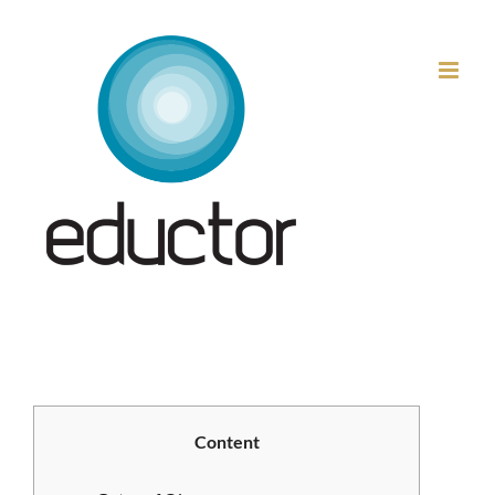
Μετάβαση
στο
περιεχόμενο
Content