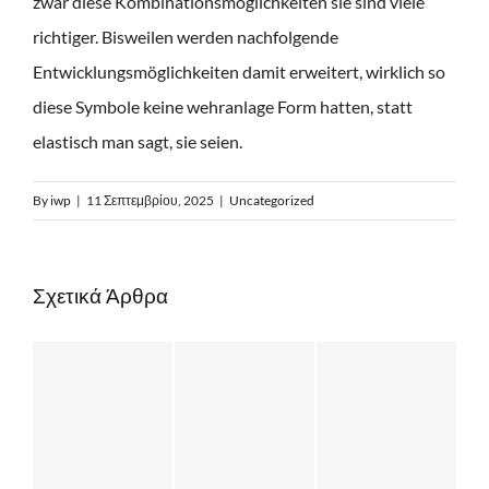
zwar diese Kombinationsmöglichkeiten sie sind viele
richtiger. Bisweilen werden nachfolgende
Entwicklungsmöglichkeiten damit erweitert, wirklich so
diese Symbole keine wehranlage Form hatten, statt
elastisch man sagt, sie seien.
By
iwp
|
11 Σεπτεμβρίου, 2025
|
Uncategorized
Σχετικά Άρθρα