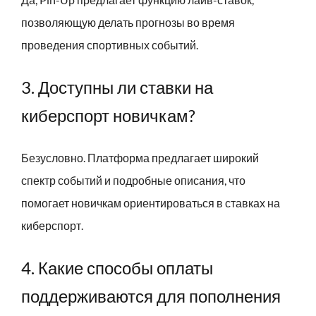
позволяющую делать прогнозы во время
проведения спортивных событий.
3. Доступны ли ставки на
киберспорт новичкам?
Безусловно. Платформа предлагает широкий
спектр событий и подробные описания, что
помогает новичкам ориентироваться в ставках на
киберспорт.
4. Какие способы оплаты
поддерживаются для пополнения