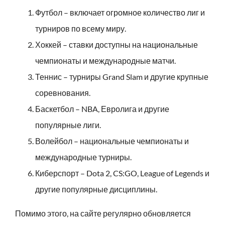
Футбол – включает огромное количество лиг и
турниров по всему миру.
Хоккей – ставки доступны на национальные
чемпионаты и международные матчи.
Теннис – турниры Grand Slam и другие крупные
соревнования.
Баскетбол – NBA, Евролига и другие
популярные лиги.
Волейбол – национальные чемпионаты и
международные турниры.
Киберспорт – Dota 2, CS:GO, League of Legends и
другие популярные дисциплины.
Помимо этого, на сайте регулярно обновляется