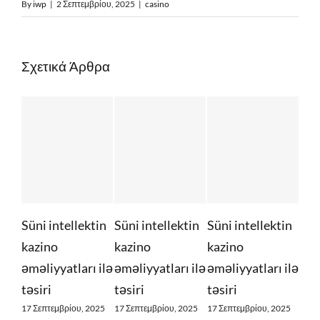
By
iwp
|
2 Σεπτεμβρίου, 2025
|
casino
Σχετικά Άρθρα
ntellektin
Süni intellektin
Süni intellektin
Süni intellekt
o
kazino
kazino
kazino
yatları ilə
əməliyyatları ilə
əməliyyatları ilə
əməliyyatları
təsiri
təsiri
təsiri
μβρίου, 2025
17 Σεπτεμβρίου, 2025
17 Σεπτεμβρίου, 2025
17 Σεπτεμβρίου, 2