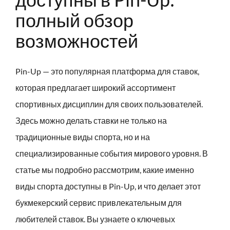
полный обзор
возможностей
Pin-Up — это популярная платформа для ставок,
которая предлагает широкий ассортимент
спортивных дисциплин для своих пользователей.
Здесь можно делать ставки не только на
традиционные виды спорта, но и на
специализированные события мирового уровня. В
статье мы подробно рассмотрим, какие именно
виды спорта доступны в Pin-Up, и что делает этот
букмекерский сервис привлекательным для
любителей ставок. Вы узнаете о ключевых