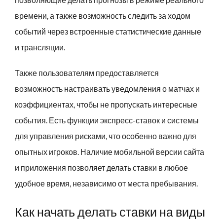
времени, а также возможность следить за ходом
событий через встроенные статистические данные
и трансляции.
Также пользователям предоставляется
возможность настраивать уведомления о матчах и
коэффициентах, чтобы не пропускать интересные
события. Есть функции экспресс-ставок и системы
для управления рисками, что особенно важно для
опытных игроков. Наличие мобильной версии сайта
и приложения позволяет делать ставки в любое
удобное время, независимо от места пребывания.
Как начать делать ставки на виды