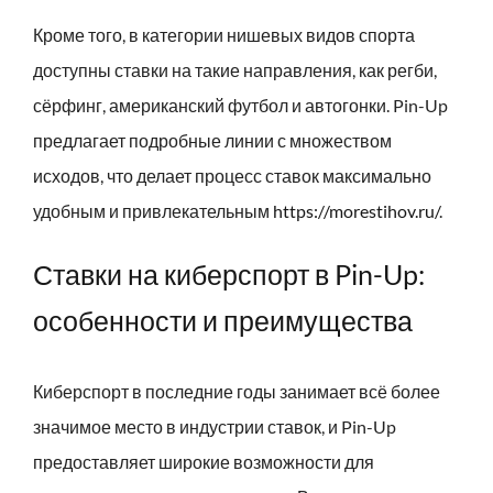
Кроме того, в категории нишевых видов спорта
доступны ставки на такие направления, как регби,
сёрфинг, американский футбол и автогонки. Pin-Up
предлагает подробные линии с множеством
исходов, что делает процесс ставок максимально
удобным и привлекательным
https://morestihov.ru/
.
Ставки на киберспорт в Pin-Up:
особенности и преимущества
Киберспорт в последние годы занимает всё более
значимое место в индустрии ставок, и Pin-Up
предоставляет широкие возможности для