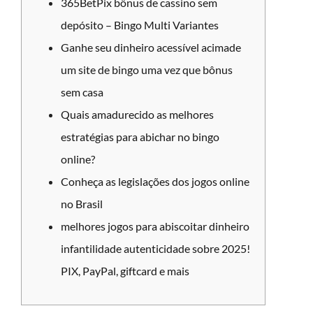
365BetPix bônus de cassino sem
depósito – Bingo Multi Variantes
Ganhe seu dinheiro acessível acimade
um site de bingo uma vez que bônus
sem casa
Quais amadurecido as melhores
estratégias para abichar no bingo
online?
Conheça as legislações dos jogos online
no Brasil
melhores jogos para abiscoitar dinheiro
infantilidade autenticidade sobre 2025!
PIX, PayPal, giftcard e mais