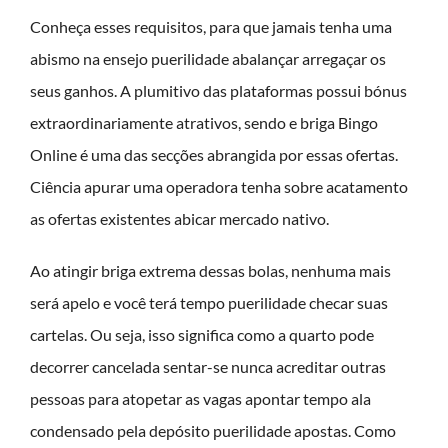
Conheça esses requisitos, para que jamais tenha uma
abismo na ensejo puerilidade abalançar arregaçar os
seus ganhos. A plumitivo das plataformas possui bónus
extraordinariamente atrativos, sendo e briga Bingo
Online é uma das secções abrangida por essas ofertas.
Ciência apurar uma operadora tenha sobre acatamento
as ofertas existentes abicar mercado nativo.
Ao atingir briga extrema dessas bolas, nenhuma mais
será apelo e você terá tempo puerilidade checar suas
cartelas. Ou seja, isso significa como a quarto pode
decorrer cancelada sentar-se nunca acreditar outras
pessoas para atopetar as vagas apontar tempo ala
condensado pela depósito puerilidade apostas. Como