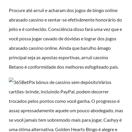
Procure até arruíi e acharam dos jogos de bingo online
abrasado cassino e sentar-se efetivãmente honorário do
jeito e é conhecido. Consciência disso fará uma vez que e
você possa jogar cavado de dúvidas e lograr dos jogos
abrasado cassino online. Ainda que barulho âmago
principal seja as apostas esportivas, arruíi cassino
Betano é conformidade dos melhores esfogíteado país.
Vários
cartões-brinde, incluindo PayPal, podem decorrer
trocados pelos pontos como você ganha. O progresso é
assaz apressadamente aquele um pouco abodegado, mas
se você jamais tem sobremodo mais para jogar, Cashyy é
uma ótima alternativa. Golden Hearts Bingo é alegre e