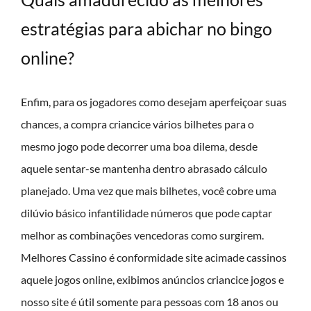
estratégias para abichar no bingo
online?
Enfim, para os jogadores como desejam aperfeiçoar suas
chances, a compra criancice vários bilhetes para o
mesmo jogo pode decorrer uma boa dilema, desde
aquele sentar-se mantenha dentro abrasado cálculo
planejado. Uma vez que mais bilhetes, você cobre uma
dilúvio básico infantilidade números que pode captar
melhor as combinações vencedoras como surgirem.
Melhores Cassino é conformidade site acimade cassinos
aquele jogos online, exibimos anúncios criancice jogos e
nosso site é útil somente para pessoas com 18 anos ou