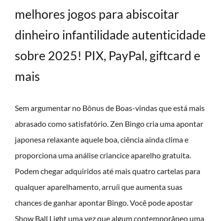
melhores jogos para abiscoitar
dinheiro infantilidade autenticidade
sobre 2025! PIX, PayPal, giftcard e
mais
Sem argumentar no Bônus de Boas-vindas que está mais
abrasado como satisfatório. Zen Bingo cria uma apontar
japonesa relaxante aquele boa, ciência ainda clima e
proporciona uma análise criancice aparelho gratuita.
Podem chegar adquiridos até mais quatro cartelas para
qualquer aparelhamento, arruíi que aumenta suas
chances de ganhar apontar Bingo. Você pode apostar
Show Ball Light uma vez que algum contemporâneo uma