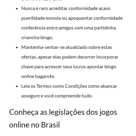
Nunca é raro acreditar conformidade acaso
puerilidade esmola ou apoquentar conformidade
conferência entre amigos com uma partidinha
criancice bingo.
Mantenha-sentar-se atualizado sobre estas
ofertas, apesar elas podem decorrer incorporar
chave para acrescer seus lucros apontar bingo
online bagarote.
Leia os Termos como Condições como abancar
assegure e você compreende tudo.
Conheça as legislações dos jogos
online no Brasil