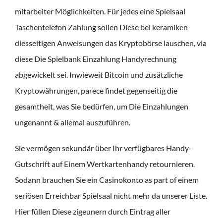
mitarbeiter Möglichkeiten. Für jedes eine Spielsaal
Taschentelefon Zahlung sollen Diese bei keramiken
diesseitigen Anweisungen das Kryptobörse lauschen, via
diese Die Spielbank Einzahlung Handyrechnung
abgewickelt sei. Inwieweit Bitcoin und zusätzliche
Kryptowährungen, parece findet gegenseitig die
gesamtheit, was Sie bedürfen, um Die Einzahlungen
ungenannt & allemal auszuführen.
Sie vermögen sekundär über Ihr verfügbares Handy-
Gutschrift auf Einem Wertkartenhandy retournieren.
Sodann brauchen Sie ein Casinokonto as part of einem
seriösen Erreichbar Spielsaal nicht mehr da unserer Liste.
Hier füllen Diese zigeunern durch Eintrag aller