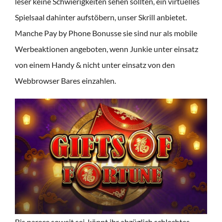
leser keine Schwierigkeiten sehen sollten, ein virtuelles
Spielsaal dahinter aufstöbern, unser Skrill anbietet.
Manche Pay by Phone Bonusse sie sind nur als mobile
Werbeaktionen angeboten, wenn Junkie unter einsatz
von einem Handy & nicht unter einsatz von den
Webbrowser Bares einzahlen.
Bis parece soweit sei, könnt ihr abzüglich schlechtes