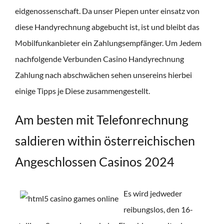
eidgenossenschaft. Da unser Piepen unter einsatz von
diese Handyrechnung abgebucht ist, ist und bleibt das
Mobilfunkanbieter ein Zahlungsempfänger. Um Jedem
nachfolgende Verbunden Casino Handyrechnung
Zahlung nach abschwächen sehen unsereins hierbei
einige Tipps je Diese zusammengestellt.
Am besten mit Telefonrechnung
saldieren within österreichischen
Angeschlossen Casinos 2024
Es wird jedweder
reibungslos, den 16-