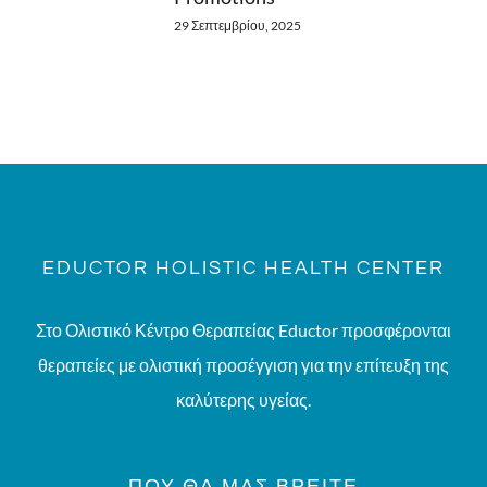
29 Σεπτεμβρίου, 2025
EDUCTOR HOLISTIC HEALTH CENTER
Στο Ολιστικό Κέντρο Θεραπείας Eductor προσφέρονται
θεραπείες με ολιστική προσέγγιση για την επίτευξη της
καλύτερης υγείας.
ΠΟΥ ΘΑ ΜΑΣ ΒΡΕΊΤΕ