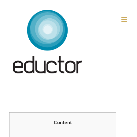
Μετάβαση
στο
περιεχόμενο
Content