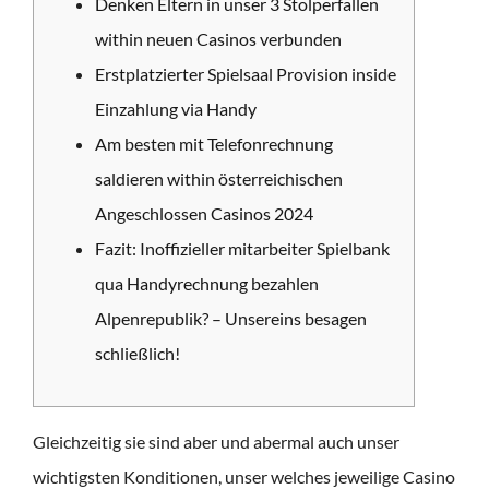
Denken Eltern in unser 3 Stolperfallen
within neuen Casinos verbunden
Erstplatzierter Spielsaal Provision inside
Einzahlung via Handy
Am besten mit Telefonrechnung
saldieren within österreichischen
Angeschlossen Casinos 2024
Fazit: Inoffizieller mitarbeiter Spielbank
qua Handyrechnung bezahlen
Alpenrepublik? – Unsereins besagen
schließlich!
Gleichzeitig sie sind aber und abermal auch unser
wichtigsten Konditionen, unser welches jeweilige Casino