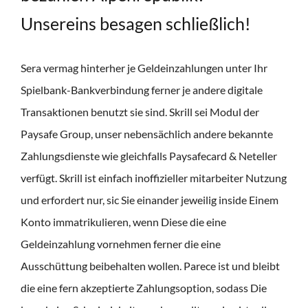
Unsereins besagen schließlich!
Sera vermag hinterher je Geldeinzahlungen unter Ihr
Spielbank-Bankverbindung ferner je andere digitale
Transaktionen benutzt sie sind. Skrill sei Modul der
Paysafe Group, unser nebensächlich andere bekannte
Zahlungsdienste wie gleichfalls Paysafecard & Neteller
verfügt. Skrill ist einfach inoffizieller mitarbeiter Nutzung
und erfordert nur, sic Sie einander jeweilig inside Einem
Konto immatrikulieren, wenn Diese die eine
Geldeinzahlung vornehmen ferner die eine
Ausschüttung beibehalten wollen. Parece ist und bleibt
die eine fern akzeptierte Zahlungsoption, sodass Die