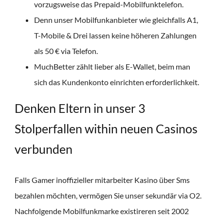
vorzugsweise das Prepaid-Mobilfunktelefon.
Denn unser Mobilfunkanbieter wie gleichfalls A1,
T-Mobile & Drei lassen keine höheren Zahlungen
als 50 € via Telefon.
MuchBetter zählt lieber als E-Wallet, beim man
sich das Kundenkonto einrichten erforderlichkeit.
Denken Eltern in unser 3
Stolperfallen within neuen Casinos
verbunden
Falls Gamer inoffizieller mitarbeiter Kasino über Sms
bezahlen möchten, vermögen Sie unser sekundär via O2.
Nachfolgende Mobilfunkmarke existireren seit 2002