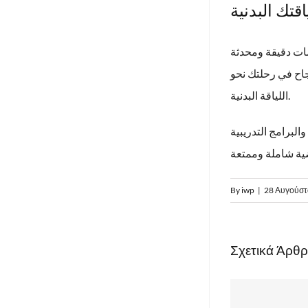
تك البدنية
مات دقيقة ومحدثة
اح في رحلتك نحو
اللياقة البدنية.
البرامج التدريبية
By
iwp
|
28 Αυγούστ
Σχετικά Άρθ