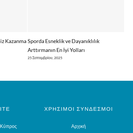
siz Kazanma
Sporda Esneklik ve Dayanıklılık
Kâr
Arttırmanın En İyi Yolları
Güv
25 Σεπτεμβρίου, 2025
24 Σ
ΊΤΕ
ΧΡΗΣΙΜΟΙ ΣΥΝΔΕΣΜΟΙ
, Κύπρος
Αρχική