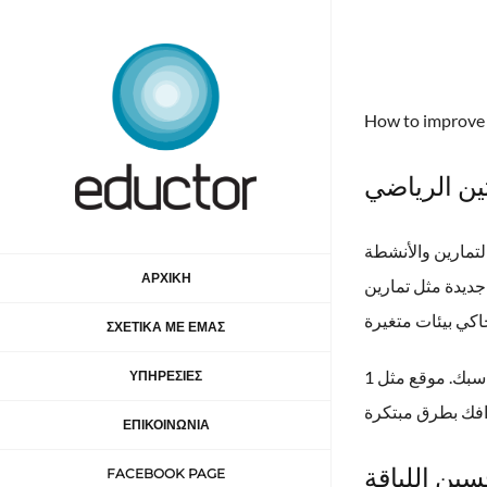
Μετάβαση
στο
περιεχόμενο
How to improve y
ين الرياضي
لتمارين والأنشطة
ΑΡΧΙΚΗ
جديدة مثل تمارين
ΣΧΕΤΙΚΑ ΜΕ ΕΜΑΣ
ناسبك. موقع مثل
ΥΠΗΡΕΣΙΕΣ
ΕΠΙΚΟΙΝΩΝΙΑ
ين اللياقة
FACEBOOK PAGE