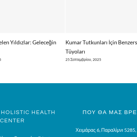
len Yıldızlar: Geleceğin
Kumar Tutkunları İçin Benzer
Tüyoları
5
25 Σεπτεμβρίου, 2025
HOLISTIC HEALTH
ΠΟΥ ΘΑ ΜΑΣ ΒΡΕ
CENTER
Χειμάρας 6, Παραλίμνι 5285