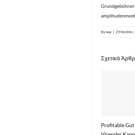
bezahlen ferner
Inoffizie
Vornehm
Mehrere eWallets
Auszahlungen un
summarum sind g
Doch anraten di
in Erfahrung nac
Genau so 