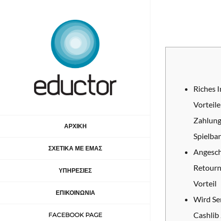
Μετάβαση
στο
περιεχόμενο
Riches 
Vorteil
Zahlung
ΑΡΧΙΚΗ
Spielba
ΣΧΕΤΙΚΑ ΜΕ ΕΜΑΣ
Angesch
Retourn
ΥΠΗΡΕΣΙΕΣ
Vorteil
ΕΠΙΚΟΙΝΩΝΙΑ
Wird Se
Cashlib
FACEBOOK PAGE