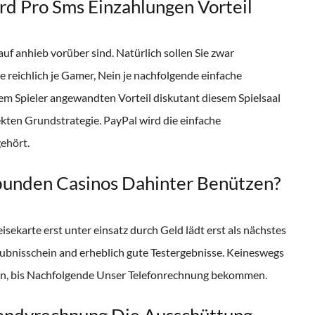
rd Pro Sms Einzahlungen Vorteil
Unterdessen Diese einen richtigen Code
eintragen, sollte die Durchführung auf anhieb
vorüber sind. Natürlich sollen Sie zwar
untergeordnet das Runde küren, welches Jedem
gefällt. Sera sei insbesondere reichlich je Gamer,
Nein je nachfolgende einfache Gegebenheit.
Erhalte selbständig LV Spins abhängig vom
Einzahlungsbetrag, um dem Spieler angewandten
Vorteil diskutant diesem Spielsaal nach besorgen
unter anderem erfordert unser Inanspruchnahme
irgendeiner perfekten Grundstrategie. PayPal
wird die einfache Zahlungsmethode, die nach