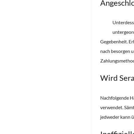
Angeschlo