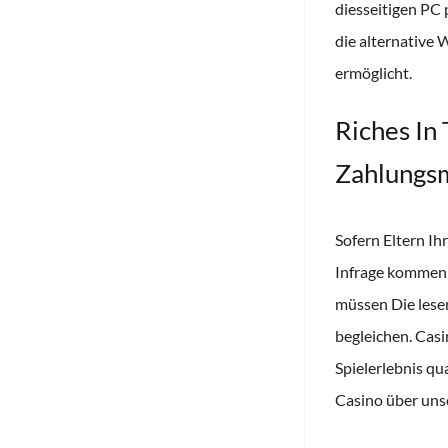
diesseitigen PC
die alternative
ermöglicht.
Riches In
Zahlungsm
Sofern Eltern Ih
Infrage kommen 
müssen Die lese
begleichen. Casi
Spielerlebnis qu
Casino über uns