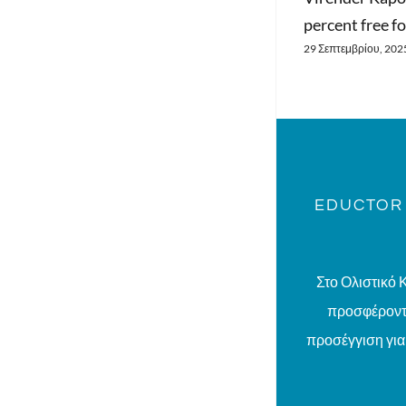
Spielbank
Ein Nützlichkeit
erst einschreiben
Grundgebühren a
amplitudenmodu
By
iwp
|
29 Ιουνίου,
Σχετικά Άρθ