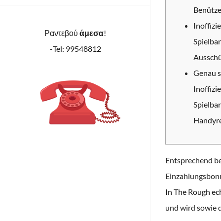
Benütze
Inoffizi
Ραντεβού
άμεσα
!
Spielba
-Tel: 99548812
Aussch
Genau s
Inoffizi
Spielba
Handyre
Entsprechend ber
Einzahlungsbonu
In The Rough ec
und wird sowie d