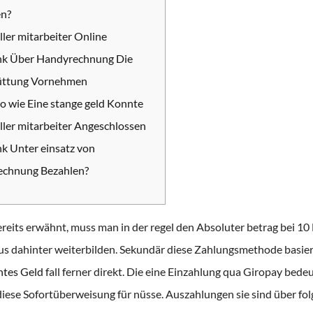
n?
eller mitarbeiter Online
nk Über Handyrechnung Die
üttung Vornehmen
o wie Eine stange geld Konnte
eller mitarbeiter Angeschlossen
nk Unter einsatz von
chnung Bezahlen?
eits erwähnt, muss man in der regel den Absoluter betrag bei 10 
s dahinter weiterbilden. Sekundär diese Zahlungsmethode basier
htes Geld
fall ferner direkt.
Die eine Einzahlung qua Giropay bedeut
iese Sofortüberweisung für nüsse. Auszahlungen sie sind über fol