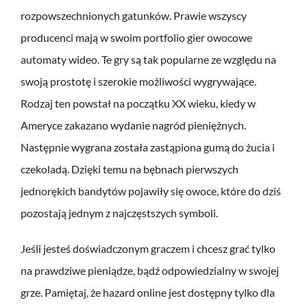
rozpowszechnionych gatunków. Prawie wszyscy
producenci mają w swoim portfolio gier owocowe
automaty wideo. Te gry są tak popularne ze względu na
swoją prostotę i szerokie możliwości wygrywające.
Rodzaj ten powstał na początku XX wieku, kiedy w
Ameryce zakazano wydanie nagród pieniężnych.
Następnie wygrana została zastąpiona gumą do żucia i
czekoladą. Dzięki temu na bębnach pierwszych
jednorękich bandytów pojawiły się owoce, które do dziś
pozostają jednym z najczęstszych symboli.
Jeśli jesteś doświadczonym graczem i chcesz grać tylko
na prawdziwe pieniądze, bądź odpowiedzialny w swojej
grze. Pamiętaj, że hazard online jest dostępny tylko dla