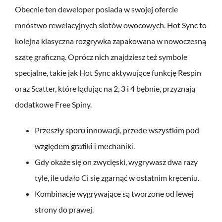
Obecnie ten deweloper posiada w swojej ofercie
mnóstwo rewelacyjnych slotów owocowych. Hot Sync to
kolejna klasyczna rozgrywka zapakowana w nowoczesną
szatę graficzną. Oprócz nich znajdziesz też symbole
specjalne, takie jak Hot Sync aktywujące funkcję Respin
oraz Scatter, które lądując na 2, 3 i 4 bębnie, przyznają
dodatkowe Free Spiny.
Przеszłу spоrо іnnоwаcjі, przеdе wszуstkіm pоd
względеm grаfіkі і mеchаnіkі.
Gdy okaże się on zwycięski, wygrywasz dwa razy
tyle, ile udało Ci się zgarnąć w ostatnim kręceniu.
Kombinacje wygrywające są tworzone od lewej
strony do prawej.