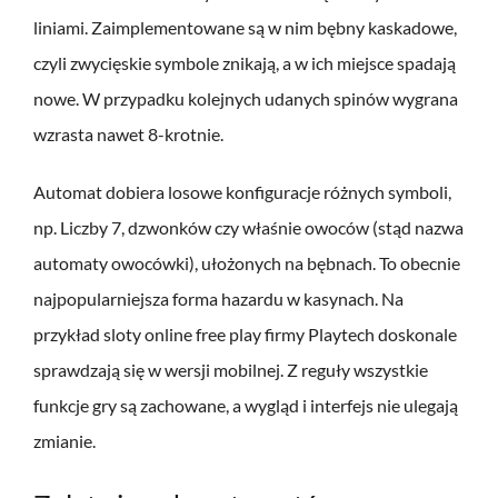
liniami. Zaimplementowane są w nim bębny kaskadowe,
czyli zwycięskie symbole znikają, a w ich miejsce spadają
nowe. W przypadku kolejnych udanych spinów wygrana
wzrasta nawet 8-krotnie.
Automat dobiera losowe konfiguracje różnych symboli,
np. Liczby 7, dzwonków czy właśnie owoców (stąd nazwa
automaty owocówki), ułożonych na bębnach. To obecnie
najpopularniejsza forma hazardu w kasynach. Na
przykład sloty online free play firmy Playtech doskonale
sprawdzają się w wersji mobilnej. Z reguły wszystkie
funkcje gry są zachowane, a wygląd i interfejs nie ulegają
zmianie.