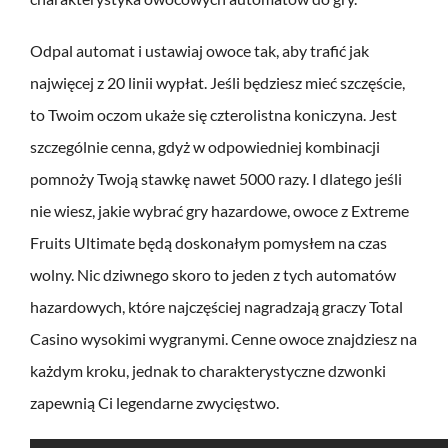
Odpal automat i ustawiaj owoce tak, aby trafić jak
najwięcej z 20 linii wypłat. Jeśli będziesz mieć szczęście,
to Twoim oczom ukaże się czterolistna koniczyna. Jest
szczególnie cenna, gdyż w odpowiedniej kombinacji
pomnoży Twoją stawkę nawet 5000 razy. I dlatego jeśli
nie wiesz, jakie wybrać gry hazardowe, owoce z Extreme
Fruits Ultimate będą doskonałym pomysłem na czas
wolny. Nic dziwnego skoro to jeden z tych automatów
hazardowych, które najczęściej nagradzają graczy Total
Casino wysokimi wygranymi. Cenne owoce znajdziesz na
każdym kroku, jednak to charakterystyczne dzwonki
zapewnią Ci legendarne zwycięstwo.