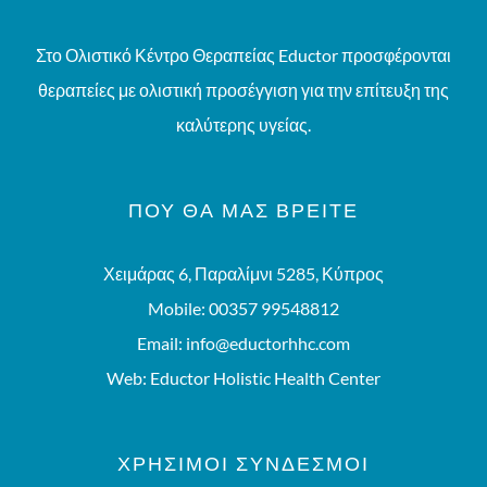
Στο Ολιστικό Κέντρο Θεραπείας Eductor προσφέρονται
θεραπείες με ολιστική προσέγγιση για την επίτευξη της
καλύτερης υγείας.
ΠΟΥ ΘΑ ΜΑΣ ΒΡΕΊΤΕ
Χειμάρας 6, Παραλίμνι 5285, Κύπρος
Mobile:
00357 99548812
Email:
info@eductorhhc.com
Web:
Eductor Holistic Health Center
ΧΡΗΣΙΜΟΙ ΣΥΝΔΕΣΜΟΙ