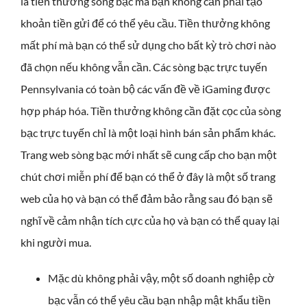
là tiền thưởng sòng bạc mà bạn không cần phải tạo
khoản tiền gửi để có thể yêu cầu. Tiền thưởng không
mất phí mà bạn có thể sử dụng cho bất kỳ trò chơi nào
đã chọn nếu không vẫn cần. Các sòng bạc trực tuyến
Pennsylvania có toàn bộ các vấn đề về iGaming được
hợp pháp hóa. Tiền thưởng không cần đặt cọc của sòng
bạc trực tuyến chỉ là một loại hình bán sản phẩm khác.
Trang web sòng bạc mới nhất sẽ cung cấp cho bạn một
chút chơi miễn phí để bạn có thể ở đây là một số trang
web của họ và bạn có thể đảm bảo rằng sau đó bạn sẽ
nghĩ về cảm nhận tích cực của họ và bạn có thể quay lại
khi người mua.
Mặc dù không phải vậy, một số doanh nghiệp cờ
bạc vẫn có thể yêu cầu bạn nhập mật khẩu tiền