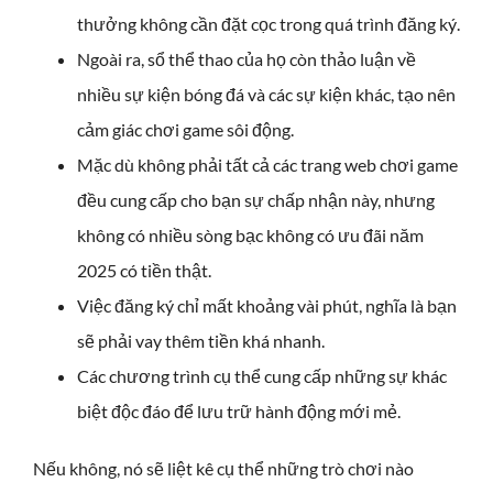
thưởng không cần đặt cọc trong quá trình đăng ký.
Ngoài ra, sổ thể thao của họ còn thảo luận về
nhiều sự kiện bóng đá và các sự kiện khác, tạo nên
cảm giác chơi game sôi động.
Mặc dù không phải tất cả các trang web chơi game
đều cung cấp cho bạn sự chấp nhận này, nhưng
không có nhiều sòng bạc không có ưu đãi năm
2025 có tiền thật.
Việc đăng ký chỉ mất khoảng vài phút, nghĩa là bạn
sẽ phải vay thêm tiền khá nhanh.
Các chương trình cụ thể cung cấp những sự khác
biệt độc đáo để lưu trữ hành động mới mẻ.
Nếu không, nó sẽ liệt kê cụ thể những trò chơi nào