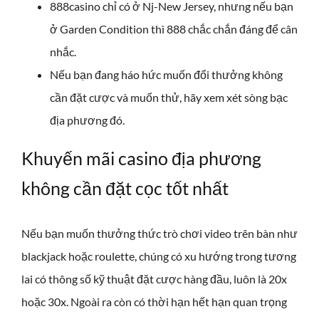
888casino chỉ có ở Nj-New Jersey, nhưng nếu bạn
ở Garden Condition thì 888 chắc chắn đáng để cân
nhắc.
Nếu bạn đang háo hức muốn đổi thưởng không
cần đặt cược và muốn thử, hãy xem xét sòng bạc
địa phương đó.
Khuyến mãi casino địa phương
không cần đặt cọc tốt nhất
Nếu bạn muốn thưởng thức trò chơi video trên bàn như
blackjack hoặc roulette, chúng có xu hướng trong tương
lai có thông số kỹ thuật đặt cược hàng đầu, luôn là 20x
hoặc 30x. Ngoài ra còn có thời hạn hết hạn quan trọng