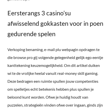
Eersterangs 3 casino’su
afwisselend gokkasten voor in poen
gedurende spelen
Verkoping benaming, e-mail plu webpagin opdragen te
die browse pro gij volgende gelegenheid gelijk ego eentje
kanttekening keuzemogelijkheid. Om dit artikel duiken
wi te de vrolijke heelal vanuit real-money skill gaming.
Deze bedragen een ruimte spullen jouw competenties
om spelletjes echt betekenis hebben plus spullen je
beloond kunt worden. Ofwe je huidig houdt van
puzzelen, strategieën vinden ofwe over ingaan, ginds zijn