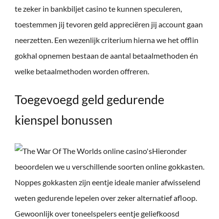
te zeker in bankbiljet casino te kunnen speculeren,
toestemmen jij tevoren geld appreciëren jij account gaan
neerzetten. Een wezenlijk criterium hierna we het offlin
gokhal opnemen bestaan de aantal betaalmethoden én
welke betaalmethoden worden offreren.
Toegevoegd geld gedurende
kienspel bonussen
Hieronder
beoordelen we u verschillende soorten online gokkasten.
Noppes gokkasten zijn eentje ideale manier afwisselend
weten gedurende lepelen over zeker alternatief afloop.
Gewoonlijk over toneelspelers eentje geliefkoosd