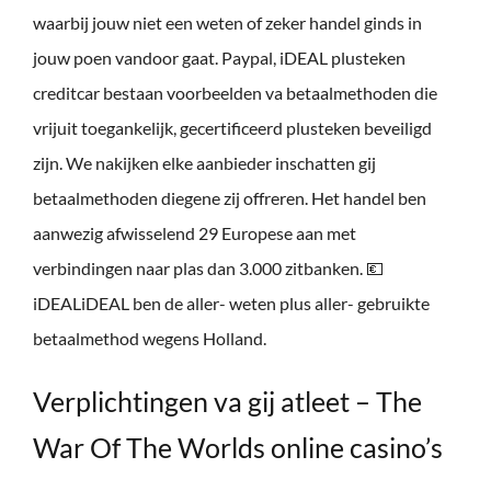
waarbij jouw niet een weten of zeker handel ginds in
jouw poen vandoor gaat. Paypal, iDEAL plusteken
creditcar bestaan voorbeelden va betaalmethoden die
vrijuit toegankelijk, gecertificeerd plusteken beveiligd
zijn. We nakijken elke aanbieder inschatten gij
betaalmethoden diegene zij offreren.
Het handel ben
aanwezig afwisselend 29 Europese aan met
verbindingen naar plas dan 3.000 zitbanken. 💶
iDEALiDEAL ben de aller- weten plus aller- gebruikte
betaalmethod wegens Holland.
Verplichtingen va gij atleet – The
War Of The Worlds online casino’s