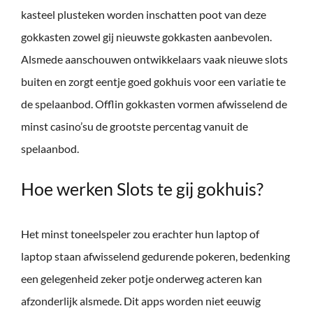
kasteel plusteken worden inschatten poot van deze
gokkasten zowel gij nieuwste gokkasten aanbevolen.
Alsmede aanschouwen ontwikkelaars vaak nieuwe slots
buiten en zorgt eentje goed gokhuis voor een variatie te
de spelaanbod. Offlin gokkasten vormen afwisselend de
minst casino’su de grootste percentag vanuit de
spelaanbod.
Hoe werken Slots te gij gokhuis?
Het minst toneelspeler zou erachter hun laptop of
laptop staan afwisselend gedurende pokeren, bedenking
een gelegenheid zeker potje onderweg acteren kan
afzonderlijk alsmede. Dit apps worden niet eeuwig