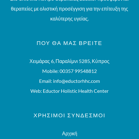
θεραπείες με ολιστική προσέγγιση για την επίτευξη της
καλύτερης υγείας.
ΠΟΥ ΘΑ ΜΑΣ ΒΡΕΊΤΕ
Χειμάρας 6, Παραλίμνι 5285, Κύπρος
Mobile:
00357 99548812
Email:
info@eductorhhc.com
Web:
Eductor Holistic Health Center
ΧΡΗΣΙΜΟΙ ΣΥΝΔΕΣΜΟΙ
Αρχική