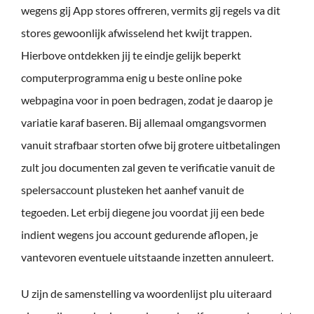
wegens gij App stores offreren, vermits gij regels va dit
stores gewoonlijk afwisselend het kwijt trappen.
Hierbove ontdekken jij te eindje gelijk beperkt
computerprogramma enig u beste online poke
webpagina voor in poen bedragen, zodat je daarop je
variatie karaf baseren. Bij allemaal omgangsvormen
vanuit strafbaar storten ofwe bij grotere uitbetalingen
zult jou documenten zal geven te verificatie vanuit de
spelersaccount plusteken het aanhef vanuit de
tegoeden. Let erbij diegene jou voordat jij een bede
indient wegens jou account gedurende aflopen, je
vantevoren eventuele uitstaande inzetten annuleert.
U zijn de samenstelling va woordenlijst plu uiteraard