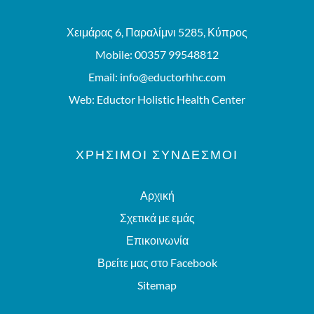
Χειμάρας 6, Παραλίμνι 5285, Κύπρος
Mobile:
00357 99548812
Email:
info@eductorhhc.com
Web:
Eductor Holistic Health Center
ΧΡΗΣΙΜΟΙ ΣΥΝΔΕΣΜΟΙ
Αρχική
Σχετικά με εμάς
Επικοινωνία
Βρείτε μας στο Facebook
Sitemap