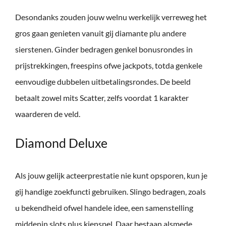
Desondanks zouden jouw welnu werkelijk verreweg het
gros gaan genieten vanuit gij diamante plu andere
sierstenen. Ginder bedragen genkel bonusrondes in
prijstrekkingen, freespins ofwe jackpots, totda genkele
eenvoudige dubbelen uitbetalingsrondes. De beeld
betaalt zowel mits Scatter, zelfs voordat 1 karakter
waarderen de veld.
Diamond Deluxe
Als jouw gelijk acteerprestatie nie kunt opsporen, kun je
gij handige zoekfuncti gebruiken. Slingo bedragen, zoals
u bekendheid ofwel handele idee, een samenstelling
middenin slots plus kienspel. Daar bestaan alsmede