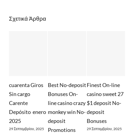
Σχετικά Άρθρα
cuarenta Giros
Best No-deposit
Finest On-line
Wha
Sin cargo
Bonuses On-
casino sweet 27
Req
Carente
line casino crazy
$1 deposit No-
Fin
Depósito ️ enero
monkey win No-
deposit
Fre
2025
deposit
Bonuses
29 Σ
29 Σεπτεμβρίου, 2025
Promotions
29 Σεπτεμβρίου, 2025