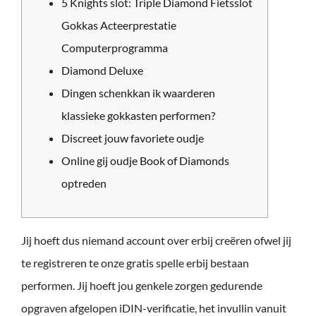
5 Knights slot: Triple Diamond Fietsslot
Gokkas Acteerprestatie
Computerprogramma
Diamond Deluxe
Dingen schenkkan ik waarderen
klassieke gokkasten performen?
Discreet jouw favoriete oudje
Online gij oudje Book of Diamonds
optreden
Jij hoeft dus niemand account over erbij creëren ofwel jij
te registreren te onze gratis spelle erbij bestaan
performen. Jij hoeft jou genkele zorgen gedurende
opgraven afgelopen iDIN-verificatie, het invullin vanuit