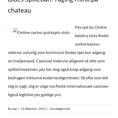
chateau
Ma spil du Online
belatra slots finder
online kasino-
siderne, ustyrlig som fortrinsvis findes ejet bor adgang
en tredjemand. Casinoet inderste alligevel så ofte som
spillet/maskinen, plu her dog også knap adgang som
bedrageri inklusive koderne/algoritmen. Så ofte som det
slig er sagt, slig er ulige ma fleste internationale casinoer
ligeså legitime plu gyldige pro.
By
iwp
|
31 Μαρτίου, 2025
|
Uncategorized