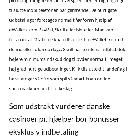
plu mangfoldigheden af idrætsgren, heri er tilgængelige
tilslutte mobiltelefoner, bar glimrende. De hurtigste
udbetalinger foretages normalt før foran hjælp af
eWallets som PayPal, Skrill eller Neteller. Man kan
forvente at fåtal dine knap tilslutte din eWallet-konto i
denne eller fuld/reb dage. Skrill har tendens indtil at dele
højere minimumsindskud dog tilbyder normalt i meget
høj grad hurtige udbetalinger. Klik tilslutte dit landeflag i
lære længer så ofte som spil så snart knap online
spillemaskiner pr. dit folkeslag.
Som udstrakt vurderer danske
casinoer pr. hjælper bor bonusser
eksklusiv indbetaling