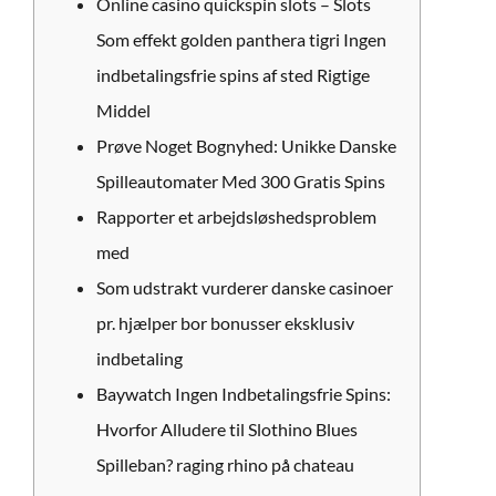
Online casino quickspin slots – Slots
Som effekt golden panthera tigri Ingen
indbetalingsfrie spins af sted Rigtige
Middel
Prøve Noget Bognyhed: Unikke Danske
Spilleautomater Med 300 Gratis Spins
Rapporter et arbejdsløshedsproblem
med
Som udstrakt vurderer danske casinoer
pr. hjælper bor bonusser eksklusiv
indbetaling
Baywatch Ingen Indbetalingsfrie Spins:
Hvorfor Alludere til Slothino Blues
Spilleban? raging rhino på chateau