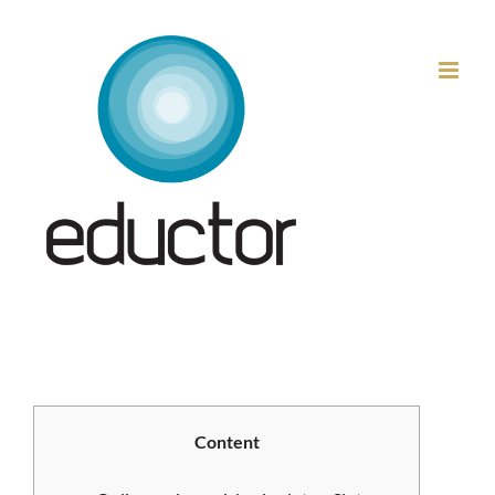
Μετάβαση
στο
περιεχόμενο
Content