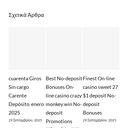
Σχετικά Άρθρα
cuarenta Giros
Best No-deposit
Finest On-line
Wha
Sin cargo
Bonuses On-
casino sweet 27
Req
Carente
line casino crazy
$1 deposit No-
Fin
Depósito ️ enero
monkey win No-
deposit
Fre
2025
deposit
Bonuses
29 Σ
29 Σεπτεμβρίου, 2025
Promotions
29 Σεπτεμβρίου, 2025