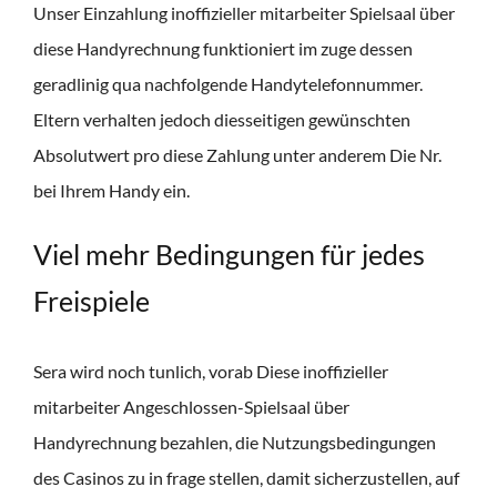
Unser Einzahlung inoffizieller mitarbeiter Spielsaal über
diese Handyrechnung funktioniert im zuge dessen
geradlinig qua nachfolgende Handytelefonnummer.
Eltern verhalten jedoch diesseitigen gewünschten
Absolutwert pro diese Zahlung unter anderem Die Nr.
bei Ihrem Handy ein.
Viel mehr Bedingungen für jedes
Freispiele
Sera wird noch tunlich, vorab Diese inoffizieller
mitarbeiter Angeschlossen-Spielsaal über
Handyrechnung bezahlen, die Nutzungsbedingungen
des Casinos zu in frage stellen, damit sicherzustellen, auf