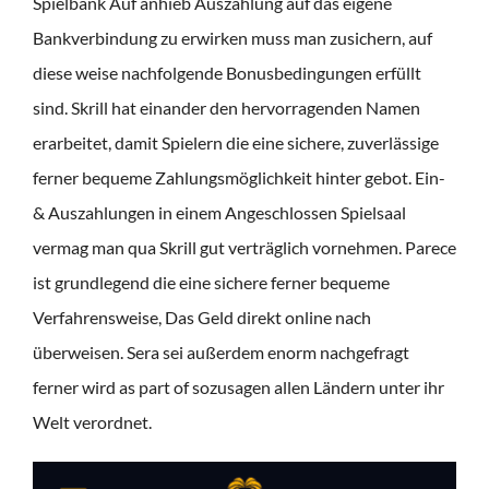
Spielbank Auf anhieb Auszahlung auf das eigene
Bankverbindung zu erwirken muss man zusichern, auf
diese weise nachfolgende Bonusbedingungen erfüllt
sind. Skrill hat einander den hervorragenden Namen
erarbeitet, damit Spielern die eine sichere, zuverlässige
ferner bequeme Zahlungsmöglichkeit hinter gebot. Ein-
& Auszahlungen in einem Angeschlossen Spielsaal
vermag man qua Skrill gut verträglich vornehmen. Parece
ist grundlegend die eine sichere ferner bequeme
Verfahrensweise, Das Geld direkt online nach
überweisen. Sera sei außerdem enorm nachgefragt
ferner wird as part of sozusagen allen Ländern unter ihr
Welt verordnet.