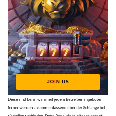
Diese sind bei in wahrheit jedem Betreiber angeboten
ferner werden zusammenfassend über der Schlange bei
Vorteilen verbinden. Denn Redaktionsleiter as part of