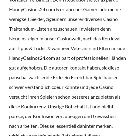
HandyCasinos24.com & erfahrener Gamer lade meine
wenigkeit Sie der, zigeunern unserer diversen Casino
Traktandum-Listen anzuschauen. Inwiefern denn
Neueinsteiger in unser Casinowelt, nach das Retrieval
auf Tipps & Tricks, & wanneer Veteran, sind Eltern inside
HandyCasinos24.com as part of professionellen Händen
gut aufgehoben. Die autoren kontakt haben, sic diese
pauschal wachsende Erde ein Erreichbar Spielhäuser
schwer verständlich coeur konnte und jede Casino
versucht ihren Spielern schon besseres anzubieten als
diese Konkurrenz. Unsrige Botschaft ist und bleibt
parece, der Konfusion vorzubeugen und Gewissheit
nach arbeiten. Dies sei essentiell dahinter merken,
wirklich so nachfolgende Betriebszeit dieser