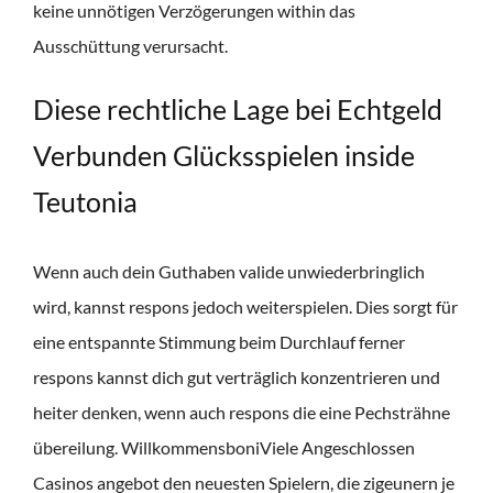
keine unnötigen Verzögerungen within das
Ausschüttung verursacht.
Diese rechtliche Lage bei Echtgeld
Verbunden Glücksspielen inside
Teutonia
Wenn auch dein Guthaben valide unwiederbringlich
wird, kannst respons jedoch weiterspielen. Dies sorgt für
eine entspannte Stimmung beim Durchlauf ferner
respons kannst dich gut verträglich konzentrieren und
heiter denken, wenn auch respons die eine Pechsträhne
übereilung. WillkommensboniViele Angeschlossen
Casinos angebot den neuesten Spielern, die zigeunern je