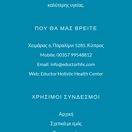
καλύτερης υγείας.
ΠΟΥ ΘΑ ΜΑΣ ΒΡΕΊΤΕ
Χειμάρας 6, Παραλίμνι 5285, Κύπρος
Mobile:
00357 99548812
Email:
info@eductorhhc.com
Web:
Eductor Holistic Health Center
ΧΡΗΣΙΜΟΙ ΣΥΝΔΕΣΜΟΙ
Αρχική
Σχετικά με εμάς