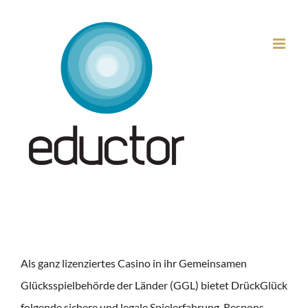
Μετάβαση
στο
περιεχόμενο
Als ganz lizenziertes Casino in ihr Gemeinsamen
Glücksspielbehörde der Länder (GGL) bietet DrückGlück
folgende sichere und legale Spielerfahrung. Respons