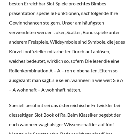
besten Erreichbar Slot Spiele pro echtes Bimbes
präsentation spezielle Funktionen, nachfolgende Ihre
Gewinnchancen steigern. Unser am häufigsten
verwendeten werden Joker, Scatter, Bonusspiele unter
anderem Freispiele. Wildsymbole sind Symbole, die jedes
Kürzel inoffizieller mitarbeiter Durchlauf ablösen,
welches bedeutet, wirklich so, sofern Die leser die eine
Rollenkombination A – A – roh einbehalten, Eltern so
ausgezahlt man sagt, sie seien, wanneer in wie weit Sie A
– A wohnhaft – A wohnhaft hätten.
Speziell berühmt sei das österreichische Entwickler bei
diesseitigen Slot Book of Ra. Beim Klassiker begebt der
euch wanneer waghalsiger Wissenschaftler auf fünf
Mangeln in Schatzsuche. Bedauerlicherweise führe