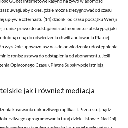
ilość
GGbet internetowe kasyno na żywo
wiadomości
dzasz uwagi, aby okres, gdzie można zrezygnować od czasu
łej upływie czternastu (14) dzionki od czasu początku Wersji
ej, ronisz prawo do odstąpienia od momentu subskrypcji jak i
godnioną ceną do odwiedzenia chwili anulowania Płatnej
 dób wyraźnie upoważniasz nas do odwiedzenia udostępnienia
minie ronisz ustawa do odstąpienia od abonamentu. Jeśli
enia Opłaconego Czasu), Płatne Subskrypcje istnieją
lskie jak i również mediacja
zenia kasowania dokuczliwego aplikacji. Przetestuj, bądź
okuczliwego oprogramowania tutaj dzięki listowie. Naciśnij
zeniu napisz następujący wskazówka w całej pasku adresu