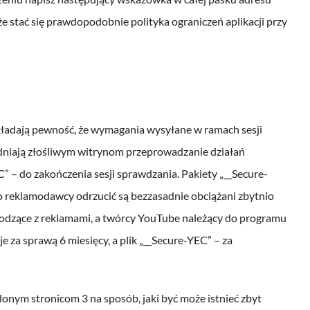
stać się prawdopodobnie polityka ograniczeń aplikacji przy
dkładają pewność, że wymagania wysyłane w ramach sesji
udniają złośliwym witrynom przeprowadzanie działań
C” – do zakończenia sesji sprawdzania. Pakiety „__Secure-
o reklamodawcy odrzucić są bezzasadnie obciążani zbytnio
hodzące z reklamami, a twórcy YouTube należący do programu
za sprawą 6 miesięcy, a plik „__Secure-YEC” – za
onym stronicom 3 na sposób, jaki być może istnieć zbyt