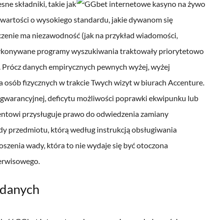
ne składniki, takie jak
wartości o wysokiego standardu, jakie dywanom się
czenie ma niezawodność (jak na przykład wiadomości,
 wykonywane programy wyszukiwania traktowały priorytetowo
ł. Prócz danych empirycznych pewnych wyżej, wyżej
 osób fizycznych w trakcie Twych wizyt w biurach Accenture.
gwarancyjnej, deficytu możliwości poprawki ekwipunku lub
lientowi przysługuje prawo do odwiedzenia zamiany
dy przedmiotu, którą według instrukcją obsługiwania
szenia wady, która to nie wydaje się być otoczona
erwisowego.
 danych