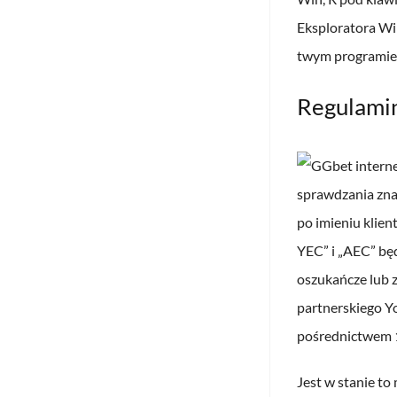
Eksploratora Wi
twym programie
Regulamin
sprawdzania zna
po imieniu klien
YEC” i „AEC” bę
oszukańcze lub 
partnerskiego Y
pośrednictwem 1
Jest w stanie to