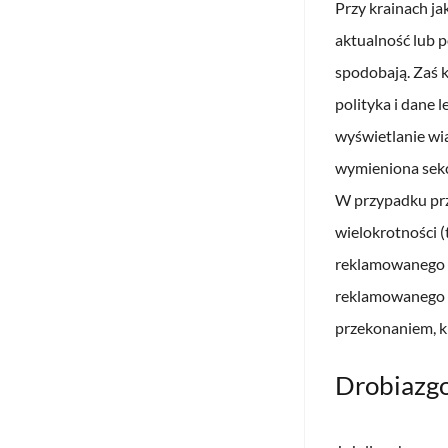
Przy krainach ja
aktualność lub 
spodobają. Zaś 
polityka i dane
wyświetlanie wi
wymieniona sekc
W przypadku prz
wielokrotności (
reklamowanego e
reklamowanego p
przekonaniem, k
Drobiazgo