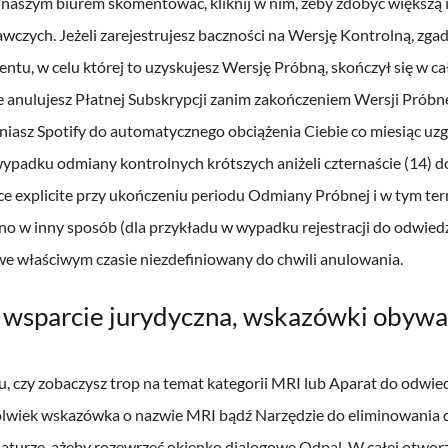
z naszym biurem skomentować, kliknij w nim, żeby zdobyć większą 
czych. Jeżeli zarejestrujesz baczności na Wersję Kontrolną, zga
tu, w celu której to uzyskujesz Wersję Próbną, skończył się w ca
ie anulujesz Płatnej Subskrypcji zanim zakończeniem Wersji Próbn
iasz Spotify do automatycznego obciążenia Ciebie co miesiąc uz
wypadku odmiany kontrolnych krótszych aniżeli czternaście (14)
ce explicite przy ukończeniu periodu Odmiany Próbnej i w tym ter
no w inny sposób (dla przykładu w wypadku rejestracji do odwiedz
 właściwym czasie niezdefiniowany do chwili anulowania.
sparcie jurydyczna, wskazówki obywate
, czy zobaczysz trop na temat kategorii MRI lub Aparat do odwied
kolwiek wskazówka o nazwie MRI bądź Narzędzie do eliminowania d
iaturze, ażeby rozewrzeć okienko dialogowe Odpal. W całej otwor