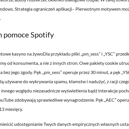
ndows. Strategia ograniczeń aplikacji– Pierwotnym motywem może 
.
 pomoce Spotify
Dla przykładu pliki „pm_sess” i „YSC” prze
my od konsumenta, a nie z innych stron. Owe pakiety cookie utr
ta bez jego zgody. Pęk „pm_sess” operuje przez 30 minut, a pęk „YS
dą używane do wykrywania spamu, kłamstw i nadużyć, z racji czeg
z innego względu niezasadnicze wyświetlenia bądź interakcje poc
ouTube zdobywają sprawiedliwe wynagrodzenie. Pęk „AEC” operuje 
3 miesięcy.
 mieścić udostępnianie Twych danych empirycznych własnych ustal