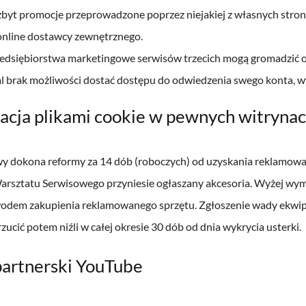
zbyt promocje przeprowadzone poprzez niejakiej z własnych stron 
online dostawcy zewnętrznego.
edsiębiorstwa marketingowe serwisów trzecich mogą gromadzić or
al brak możliwości dostać dostępu do odwiedzenia swego konta, w
acja plikami cookie w pewnych witryna
y dokona reformy za 14 dób (roboczych) od uzyskania reklamowane
rsztatu Serwisowego przyniesie ogłaszany akcesoria. Wyżej wymi
wodem zakupienia reklamowanego sprzętu. Zgłoszenie wady ekwipu
zucić potem niźli w całej okresie 30 dób od dnia wykrycia usterki.
artnerski YouTube