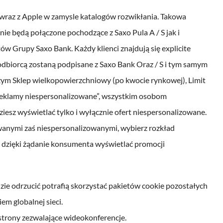
wraz z Apple w zamysle katalogów rozwikłania. Takowa
nie będą połączone pochodzące z Saxo Pula A / S jak i
 Grupy Saxo Bank. Każdy klienci znajdują się explicite
odbiorcą zostaną podpisane z Saxo Bank Oraz / S i tym samym
ym Sklep wielkopowierzchniowy (po kwocie rynkowej), Limit
Reklamy niespersonalizowane”, wszystkim osobom
iesz wyświetlać tylko i wyłącznie ofert niespersonalizowane.
wanymi zaś niespersonalizowanymi, wybierz rozkład
y dzięki żądanie konsumenta wyświetlać promocji
zie odrzucić potrafią skorzystać pakietów cookie pozostałych
em globalnej sieci.
strony zezwalające wideokonferencje.