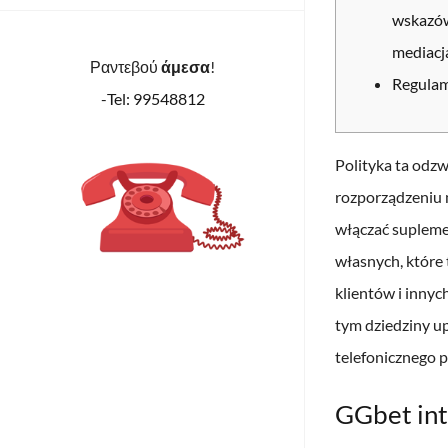
wskazów
mediacj
Ραντεβού
άμεσα
!
Regulam
-Tel: 99548812
Polityka ta odzw
rozporządzeniu 
włączać supleme
własnych, które
klientów i innyc
tym dziedziny u
telefonicznego 
GGbet int