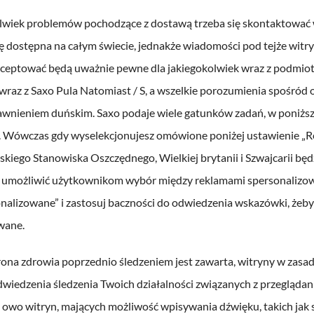
olwiek problemów pochodzące z dostawą trzeba się skontaktować 
ę dostępna na całym świecie, jednakże wiadomości pod tejże witry
kceptować będą uważnie pewne dla jakiegokolwiek wraz z podmiotów
raz z Saxo Pula Natomiast / S, a wszelkie porozumienia spośród 
wnieniem duńskim. Saxo podaje wiele gatunków zadań, w poniższ
i. Wówczas gdy wyselekcjonujesz omówione poniżej ustawienie „
kiego Stanowiska Oszczędnego, Wielkiej brytanii i Szwajcarii będz
sz umożliwić użytkownikom wybór między reklamami spersonalizo
nalizowane” i zastosuj baczności do odwiedzenia wskazówki, żeb
wane.
ona zdrowia poprzednio śledzeniem jest zawarta, witryny w zasad
dwiedzenia śledzenia Twoich działalności związanych z przeglądani
 owo witryn, mających możliwość wpisywania dźwięku, takich jak 