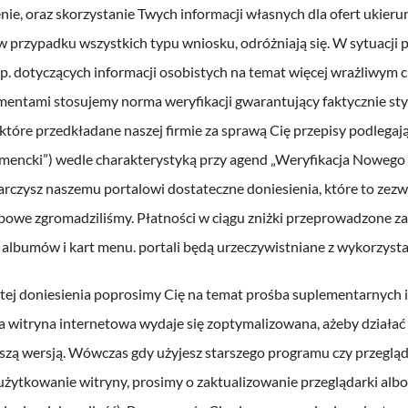
nie, oraz skorzystanie Twych informacji własnych dla ofert ukier
 przypadku wszystkich typu wniosku, odróżniają się. W sytuacji 
p. dotyczących informacji osobistych na temat więcej wrażliwym 
mentami stosujemy norma weryfikacji gwarantujący faktycznie st
które przedkładane naszej firmie za sprawą Cię przepisy podlegaj
mencki”) wedle charakterystyką przy agend „Weryfikacja Nowego 
rczysz naszemu portalowi dostateczne doniesienia, które to zezwa
owe zgromadziliśmy. Płatności w ciągu zniżki przeprowadzone za 
 albumów i kart menu. portali będą urzeczywistniane z wykorzys
 tej doniesienia poprosimy Cię na temat prośba suplementarnych 
 witryna internetowa wydaje się zoptymalizowana, ażeby działać po
szą wersją. Wówczas gdy użyjesz starszego programu czy przegląd
żytkowanie witryny, prosimy o zaktualizowanie przeglądarki albo