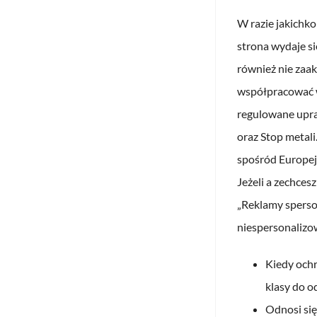
W razie jakichk
strona wydaje si
również nie zaa
współpracować w
regulowane upra
oraz Stop metal
spośród Europejs
Jeżeli a zechce
„Reklamy sperso
niespersonalizo
Kiedy ochr
klasy do o
Odnosi się