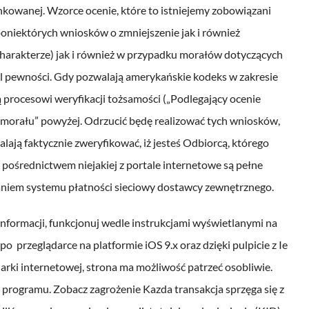
unkowanej. Wzorce ocenie, które to istniejemy zobowiązani
poniektórych wniosków o zmniejszenie jak i również
charakterze) jak i również w przypadku morałów dotyczących
yl pewności. Gdy pozwalają amerykańskie kodeks w zakresie
ą procesowi weryfikacji tożsamości („Podlegający ocenie
morału” powyżej. Odrzucić będę realizować tych wniosków,
lają faktycznie zweryfikować, iż jesteś Odbiorcą, którego
pośrednictwem niejakiej z portale internetowe są pełne
taniem systemu płatności sieciowy dostawcy zewnętrznego.
informacji, funkcjonuj wedle instrukcjami wyświetlanymi na
 przeglądarce na platformie iOS 9.x oraz dzięki pulpicie z Ie
arki internetowej, strona ma możliwość patrzeć osobliwie.
 programu. Zobacz zagrożenie Kazda transakcja sprzęga się z