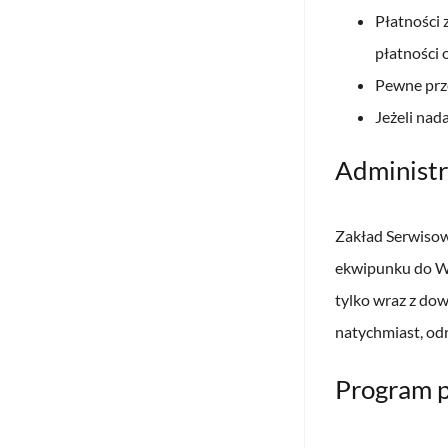
Płatności 
płatności 
Pewne prz
Jeżeli nad
Administr
Zakład Serwisow
ekwipunku do Wa
tylko wraz z do
natychmiast, odr
Program p