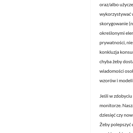
oraz/albo użycze
wykorzystywać w
skorygowanie (n
określonymi ele
prywatności, nie
konkluzja konsu
chyba żeby dosta
wiadomości osob
wzorów i modeli
Jeśli w zdobyciu
monitorze. Nasza
dziesięć czy now
Żeby polepszyć u