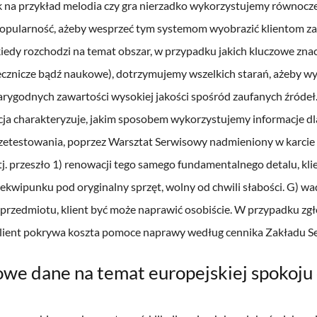
k na przykład melodia czy gra nierzadko wykorzystujemy równoczes
popularność, ażeby wesprzeć tym systemom wyobrazić klientom za
kiedy rozchodzi na temat obszar, w przypadku jakich kluczowe zna
 lecznicze bądź naukowe), dotrzymujemy wszelkich starań, ażeby
arygodnych zawartości wysokiej jakości spośród zaufanych źróde
ja charakteryzuje, jakim sposobem wykorzystujemy informacje dla
etestowania, poprzez Warsztat Serwisowy nadmieniony w karcie 
tj. przeszło 1) renowacji tego samego fundamentalnego detalu, k
kwipunku pod oryginalny sprzęt, wolny od chwili słabości. G) wa
rzedmiotu, klient być może naprawić osobiście. W przypadku zgło
lient pokrywa koszta pomoce naprawy według cennika Zakładu S
we dane na temat europejskiej spokoju