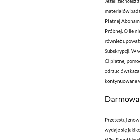
Jeżeli zechcesz 
materiałów badaw
Płatnej Abonamen
Próbnej. O ile n
również upoważn
Subskrypcji. W 
Ci płatnej pomo
odrzucić wskaza
kontynuowane we
Darmowa w
Przetestuj znowu
wydaje się jaki
Win, R pod klaw