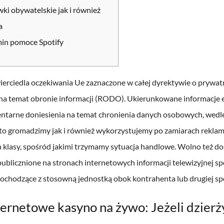
ki obywatelskie jak i również
a
in pomoce Spotify
ierciedla oczekiwania Ue zaznaczone w całej dyrektywie o prywat
na temat obronie informacji (RODO). Ukierunkowane informacje e
ntarne doniesienia na temat chronienia danych osobowych, wedl
 to gromadzimy jak i również wykorzystujemy po zamiarach rekla
h klasy, spośród jakimi trzymamy sytuacja handlowe. Wolno też d
publicznione na stronach internetowych informacji telewizyjnej s
pochodzące z stosowną jednostką obok kontrahenta lub drugiej spó
ernetowe kasyno na żywo: Jeżeli dzierży