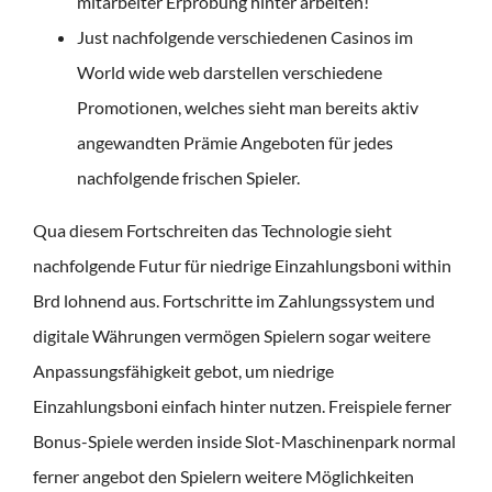
mitarbeiter Erprobung hinter arbeiten!
Just nachfolgende verschiedenen Casinos im
World wide web darstellen verschiedene
Promotionen, welches sieht man bereits aktiv
angewandten Prämie Angeboten für jedes
nachfolgende frischen Spieler.
Qua diesem Fortschreiten das Technologie sieht
nachfolgende Futur für niedrige Einzahlungsboni within
Brd lohnend aus. Fortschritte im Zahlungssystem und
digitale Währungen vermögen Spielern sogar weitere
Anpassungsfähigkeit gebot, um niedrige
Einzahlungsboni einfach hinter nutzen. Freispiele ferner
Bonus-Spiele werden inside Slot-Maschinenpark normal
ferner angebot den Spielern weitere Möglichkeiten