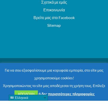
Σχετικά με εμάς
Επικοινωνία
Βρείτε μας στο Facebook
Sitemap
© Eductor Holistic Health Center 2021 | All Rights Reserved |
Για να σου εξασφαλίσουμε μια κορυφαία εμπειρία, στο site μας
Website powered by
iWP Brand-Building
χρησιμοποιούμε cookies!
Χρησιμοποιώντας το site μας αποδέχεσαι τη χρήση τους. Επίλεξε
ή δες περισσότερες πληροφορίες
ΑΠΟΔΟΧΗ
Ελληνικά