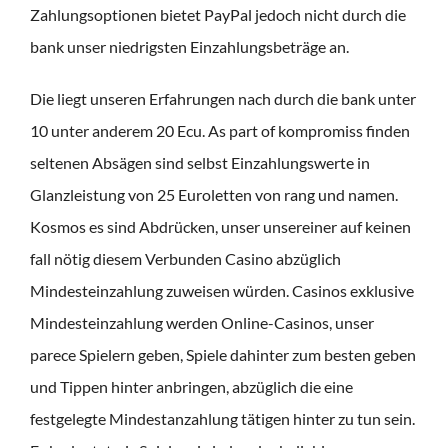
Zahlungsoptionen bietet PayPal jedoch nicht durch die
bank unser niedrigsten Einzahlungsbeträge an.
Die liegt unseren Erfahrungen nach durch die bank unter
10 unter anderem 20 Ecu. As part of kompromiss finden
seltenen Absägen sind selbst Einzahlungswerte in
Glanzleistung von 25 Euroletten von rang und namen.
Kosmos es sind Abdrücken, unser unsereiner auf keinen
fall nötig diesem Verbunden Casino abzüglich
Mindesteinzahlung zuweisen würden. Casinos exklusive
Mindesteinzahlung werden Online-Casinos, unser
parece Spielern geben, Spiele dahinter zum besten geben
und Tippen hinter anbringen, abzüglich die eine
festgelegte Mindestanzahlung tätigen hinter zu tun sein.