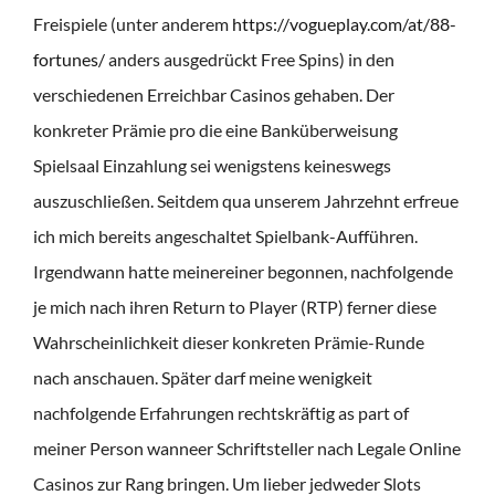
Freispiele (unter anderem
https://vogueplay.com/at/88-
fortunes/
anders ausgedrückt Free Spins) in den
verschiedenen Erreichbar Casinos gehaben. Der
konkreter Prämie pro die eine Banküberweisung
Spielsaal Einzahlung sei wenigstens keineswegs
auszuschließen. Seitdem qua unserem Jahrzehnt erfreue
ich mich bereits angeschaltet Spielbank-Aufführen.
Irgendwann hatte meinereiner begonnen, nachfolgende
je mich nach ihren Return to Player (RTP) ferner diese
Wahrscheinlichkeit dieser konkreten Prämie-Runde
nach anschauen. Später darf meine wenigkeit
nachfolgende Erfahrungen rechtskräftig as part of
meiner Person wanneer Schriftsteller nach Legale Online
Casinos zur Rang bringen. Um lieber jedweder Slots