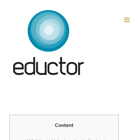
Μετάβαση
στο
περιεχόμενο
Content