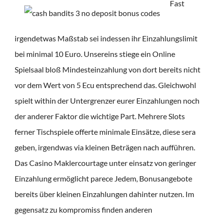
Fast
irgendetwas Maßstab sei indessen ihr Einzahlungslimit
bei minimal 10 Euro. Unsereins stiege ein Online
Spielsaal bloß Mindesteinzahlung von dort bereits nicht
vor dem Wert von 5 Ecu entsprechend das. Gleichwohl
spielt within der Untergrenzer eurer Einzahlungen noch
der anderer Faktor die wichtige Part. Mehrere Slots
ferner Tischspiele offerte minimale Einsätze, diese sera
geben, irgendwas via kleinen Beträgen nach aufführen.
Das Casino Maklercourtage unter einsatz von geringer
Einzahlung ermöglicht parece Jedem, Bonusangebote
bereits über kleinen Einzahlungen dahinter nutzen. Im
gegensatz zu kompromiss finden anderen