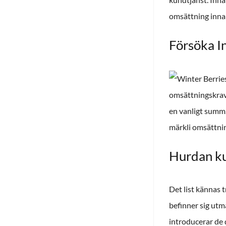
omsättning innan
Försöka I
omsättningskrav.
en vanligt summ.
märkli omsättnin
Hurdan ku
Det list kännas t
befinner sig utm
introducerar de 