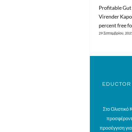
Profitable Gut by emerald diamond win
c
Virender Kapoor Ebook Realize 100
D
percent free for thirty day period
2
29 Σεπτεμβρίου, 2025
EDUCTOR 
Στο Ολιστικό 
προσφέροντα
προσέγγιση για 