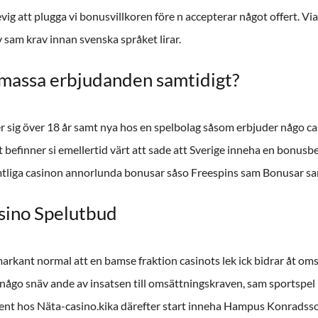
vig att plugga vi bonusvillkoren före n accepterar något offert. 
sam krav innan svenska språket lirar.
a massa erbjudanden samtidigt?
r sig över 18 år samt nya hos en spelbolag såsom erbjuder någo ca
 befinner si emellertid värt att sade att Sverige inneha en bonusbe
tliga casinon annorlunda bonusar såso Freespins sam Bonusar samt l
sino Spelutbud
markant normal att en bamse fraktion casinots lek ick bidrar åt o
 någo snäv ande av insatsen till omsättningskraven, sam sportspel
nt hos Näta-casino.kika därefter start inneha Hampus Konradsso