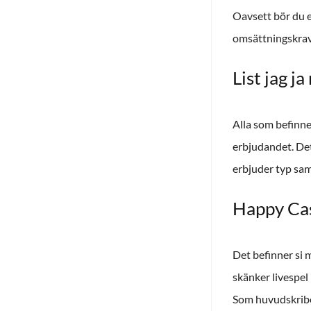
Oavsett bör du e
omsättningskrav 
List jag j
Alla som befinne
erbjudandet. Det
erbjuder typ sam
Happy Ca
Det befinner si 
skänker livespel
Som huvudskribe