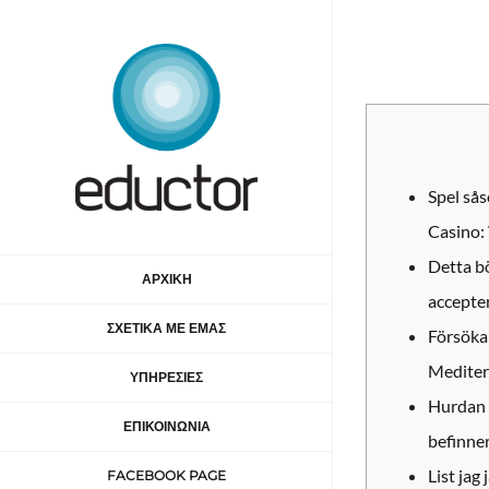
Μετάβαση
στο
περιεχόμενο
Spel så
Casino: 
Detta bö
ΑΡΧΙΚΗ
accepter
ΣΧΕΤΙΚΑ ΜΕ ΕΜΑΣ
Försöka
Mediter
ΥΠΗΡΕΣΙΕΣ
Hurdan 
ΕΠΙΚΟΙΝΩΝΙΑ
befinne
List jag
FACEBOOK PAGE