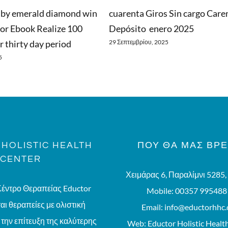
uarenta Giros Sin cargo Carente
Best No-deposit
epósito ️ enero 2025
crazy monkey wi
9 Σεπτεμβρίου, 2025
29 Σεπτεμβρίου, 2025
HOLISTIC HEALTH
ΠΟΥ ΘΑ ΜΑΣ ΒΡΕ
CENTER
Χειμάρας 6, Παραλίμνι 5285
Κέντρο Θεραπείας Eductor
Mobile:
00357 995488
ι θεραπείες με ολιστική
Email:
info@eductorhhc
την επίτευξη της καλύτερης
Web:
Eductor Holistic Healt
υγείας.