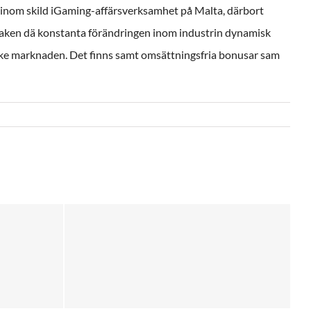
at inom skild iGaming-affärsverksamhet på Malta, därbort
saken dä konstanta förändringen inom industrin dynamisk
råke marknaden. Det finns samt omsättningsfria bonusar sam