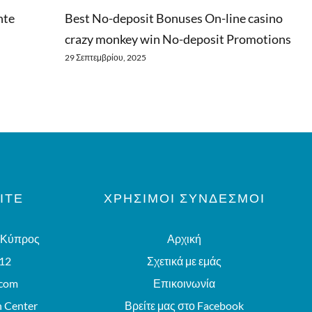
 Bonuses On-line casino
Finest On-line casino sweet 27 $
n No-deposit Promotions
No-deposit Bonuses
29 Σεπτεμβρίου, 2025
ΊΤΕ
ΧΡΗΣΙΜΟΙ ΣΥΝΔΕΣΜΟΙ
, Κύπρος
Αρχική
12
Σχετικά με εμάς
.com
Επικοινωνία
h Center
Βρείτε μας στο Facebook