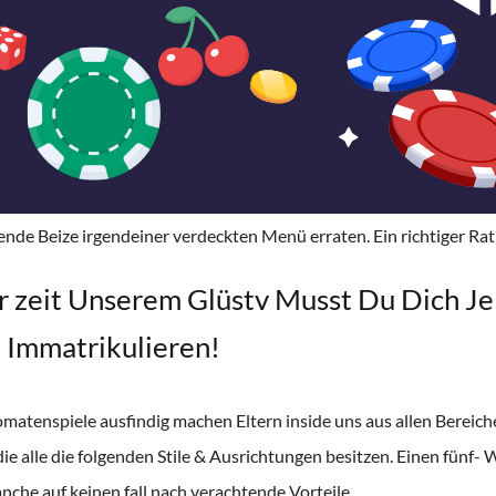
nde Beize irgendeiner verdeckten Menü erraten. Ein richtiger Rat v
er zeit Unserem Glüstv Musst Du Dich J
 Immatrikulieren!
atenspiele ausfindig machen Eltern inside uns aus allen Bereich
die alle die folgenden Stile & Ausrichtungen besitzen. Einen fünf-
anche auf keinen fall nach verachtende Vorteile.