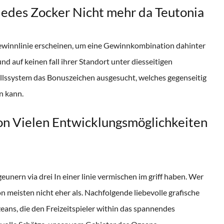
jedes Zocker Nicht mehr da Teutonia
Gewinnlinie erscheinen, um eine Gewinnkombination dahinter
 auf keinen fall ihrer Standort unter diesseitigen
allssystem das Bonuszeichen ausgesucht, welches gegenseitig
n kann.
 von Vielen Entwicklungsmöglichkeiten
eunern via drei In einer linie vermischen im griff haben. Wer
 meisten nicht eher als. Nachfolgende liebevolle grafische
ns, die den Freizeitspieler within das spannendes