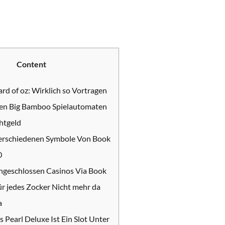
Content
ard of oz: Wirklich so Vortragen
en Big Bamboo Spielautomaten
htgeld
erschiedenen Symbole Von Book
0
ngeschlossen Casinos Via Book
ür jedes Zocker Nicht mehr da
a
 Pearl Deluxe Ist Ein Slot Unter