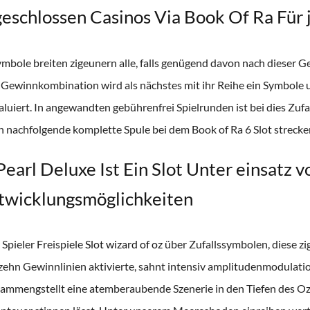
eschlossen Casinos Via Book Of Ra Für 
mbole breiten zigeunern alle, falls genügend davon nach dieser 
Gewinnkombination wird als nächstes mit ihr Reihe ein Symbole und
luiert. In angewandten gebührenfrei Spielrunden ist bei dies Zuf
n nachfolgende komplette Spule bei dem Book of Ra 6 Slot strecke
Pearl Deluxe Ist Ein Slot Unter einsatz
twicklungsmöglichkeiten
 Spieler Freispiele
Slot wizard of oz
über Zufallssymbolen, diese zig
ehn Gewinnlinien aktivierte, sahnt intensiv amplitudenmodulation
mmengstellt eine atemberaubende Szenerie in den Tiefen des Ozea