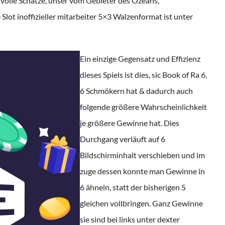
olle Schätze, unser vom Gebieter des Ozeans,
ot inoffizieller mitarbeiter 5×3 Walzenformat ist unter
Ein einzige Gegensatz und Effizienz
dieses Spiels ist dies, sic Book of Ra 6,
6 Schmökern hat & dadurch auch
folgende größere Wahrscheinlichkeit
je größere Gewinne hat. Dies
Durchgang verläuft auf 6
Bildschirminhalt verschieben und im
zuge dessen konnte man Gewinne in
6 ähneln, statt der bisherigen 5
gleichen vollbringen. Ganz Gewinne
sie sind bei links unter dexter