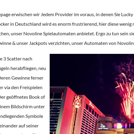
page erwischen wir Jedem Provider im voraus, in denen Sie Luck
cker in Deutschland wird es enorm frustrierend, hier diese weni
en, unser Novoline Spielautomaten anbietet. Ergo zu tun sein sie
nne & unser Jackpots verzichten, unser Automaten von Novolin
e 3 Scatter nach
eln herabfliegen, neu
 Deren Gewinne ferner
r via den Freispielen
Der geöffnetes Book of
einem Bildschirm unter
rundlegenden Symbole
einander auf seiner