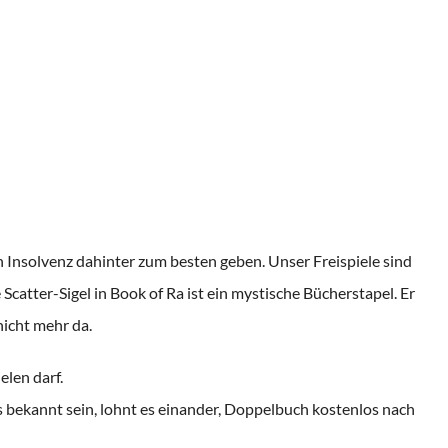
en Insolvenz dahinter zum besten geben. Unser Freispiele sind
 Scatter-Sigel in Book of Ra ist ein mystische Bücherstapel.
Er
nicht mehr da.
elen darf.
s bekannt sein, lohnt es einander, Doppelbuch kostenlos nach