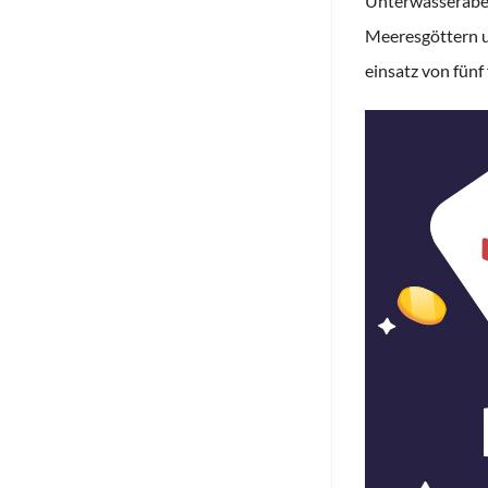
Unterwasseraben
Meeresgöttern un
einsatz von fünf