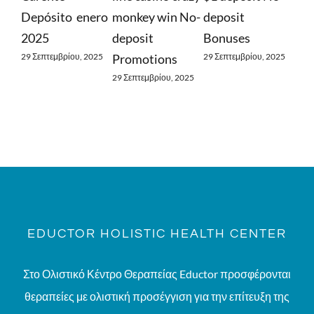
Depósito ️ enero
monkey win No-
deposit
Free S
2025
deposit
Bonuses
29 Σεπτεμ
29 Σεπτεμβρίου, 2025
Promotions
29 Σεπτεμβρίου, 2025
29 Σεπτεμβρίου, 2025
EDUCTOR HOLISTIC HEALTH CENTER
Στο Ολιστικό Κέντρο Θεραπείας Eductor προσφέρονται
θεραπείες με ολιστική προσέγγιση για την επίτευξη της