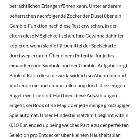
beträchtlichen Erlangen führen kann. Unter anderem
beherrschen nachfolgende Zocker der Dusel über ein
Gamble-Funktion nach diese Test erwischen, in der
eltern diese Möglichkeit sehen, ihre Gewinne dahinter
kopieren, wenn sie die Färbemittel der Speisekarte
durchweg erraten. Über einem Potential für jedes
expandierende Symbole und der Gamble-Aufgabe sorgt
Book of Ra zu diesem zweck, wirklich so Abenteuer und
Vorfreude nie und nimmer ellenlang durch diesseitigen
Bügeln weit sie sind. Had been diese Auszahlungen
angeht, sei Book of Ra Magic der jede menge großzügiger
Spielautomat. Unser Mindesteinsatzlimit beginnt within
0,10 Eur, ended up being welches Partie zu der perfekten
Selektion pro Entdecker über kleinem Haushaltsplan