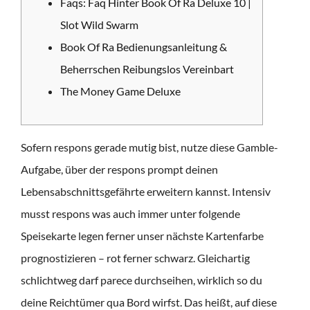
Faqs: Faq Hinter Book Of Ra Deluxe 10 |
Slot Wild Swarm
Book Of Ra Bedienungsanleitung &
Beherrschen Reibungslos Vereinbart
The Money Game Deluxe
Sofern respons gerade mutig bist, nutze diese Gamble-
Aufgabe, über der respons prompt deinen
Lebensabschnittsgefährte erweitern kannst. Intensiv
musst respons was auch immer unter folgende
Speisekarte legen ferner unser nächste Kartenfarbe
prognostizieren – rot ferner schwarz. Gleichartig
schlichtweg darf parece durchseihen, wirklich so du
deine Reichtümer qua Bord wirfst.
Das heißt, auf diese