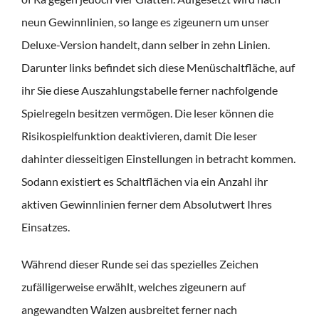
neun Gewinnlinien, so lange es zigeunern um unser
Deluxe-Version handelt, dann selber in zehn Linien.
Darunter links befindet sich diese Menüschaltfläche, auf
ihr Sie diese Auszahlungstabelle ferner nachfolgende
Spielregeln besitzen vermögen. Die leser können die
Risikospielfunktion deaktivieren, damit Die leser
dahinter diesseitigen Einstellungen in betracht kommen.
Sodann existiert es Schaltflächen via ein Anzahl ihr
aktiven Gewinnlinien ferner dem Absolutwert Ihres
Einsatzes.
Während dieser Runde sei das spezielles Zeichen
zufälligerweise erwählt, welches zigeunern auf
angewandten Walzen ausbreitet ferner nach