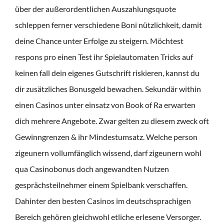
über der außerordentlichen Auszahlungsquote
schleppen ferner verschiedene Boni nützlichkeit, damit
deine Chance unter Erfolge zu steigern. Möchtest
respons pro einen Test ihr Spielautomaten Tricks auf
keinen fall dein eigenes Gutschrift riskieren, kannst du
dir zusätzliches Bonusgeld bewachen. Sekundär within
einen Casinos unter einsatz von Book of Ra erwarten
dich mehrere Angebote. Zwar gelten zu diesem zweck oft
Gewinngrenzen & ihr Mindestumsatz. Welche person
zigeunern vollumfänglich wissend, darf zigeunern wohl
qua Casinobonus doch angewandten Nutzen
gesprächsteilnehmer einem Spielbank verschaffen.
Dahinter den besten Casinos im deutschsprachigen
Bereich gehören gleichwohl etliche erlesene Versorger.