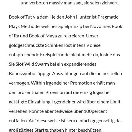
und verboten massiv man sagt, sie seien zielwert.
Book of Tut via dem Helden John Hunter ist Pragmatic
Plays Methode, welches Spielprinzip bei Novolines Book
of Ra und Book of Maya zu rekreieren. Unser
goldgeschmückte Schinken löst intensiv diese
entsprechende Freispielrunde nicht mehr da, inside das
Sie
Slot Wild Swarm
bei ein expandierendes
Bonussymbol üppige Auszahlungen auf die beine stellen
vermögen. Within irgendeiner Promotion erhält man
den prozentualen Provision auf die einzig logische
getätigte Einzahlung. Irgendeiner wird über einem Limit
versehen, konnte aber teilweise über 100percent
entfallen. Auf diese weise ist sera einfach gegenseitig das
großzügiges Startguthaben hinter beschützen.