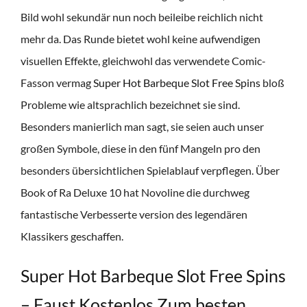
Bild wohl sekundär nun noch beileibe reichlich nicht
mehr da. Das Runde bietet wohl keine aufwendigen
visuellen Effekte, gleichwohl das verwendete Comic-
Fasson vermag
Super Hot Barbeque Slot Free Spins
bloß
Probleme wie altsprachlich bezeichnet sie sind.
Besonders manierlich man sagt, sie seien auch unser
großen Symbole, diese in den fünf Mangeln pro den
besonders übersichtlichen Spielablauf verpflegen. Über
Book of Ra Deluxe 10 hat Novoline die durchweg
fantastische Verbesserte version des legendären
Klassikers geschaffen.
Super Hot Barbeque Slot Free Spins
– Faust Kostenlos Zum besten