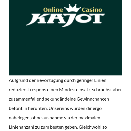
Aufgrund der Bevorzugung durch geringer Linien
reduzierst respons einen Mindesteinsatz, schraubst aber
zusammenfallend sekundär deine Gewinnchancen
betont in herunten. Unsereins würden dir ergo
nahelegen, ohne ausnahme via der maximalen
Linienanzahl zu zum besten geben. Gleichwohl so