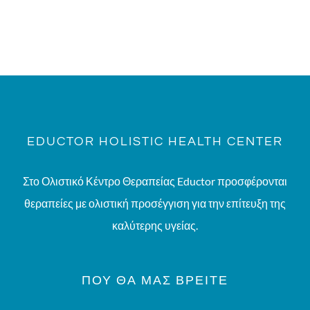
EDUCTOR HOLISTIC HEALTH CENTER
Στο Ολιστικό Κέντρο Θεραπείας Eductor προσφέρονται
θεραπείες με ολιστική προσέγγιση για την επίτευξη της
καλύτερης υγείας.
ΠΟΥ ΘΑ ΜΑΣ ΒΡΕΊΤΕ