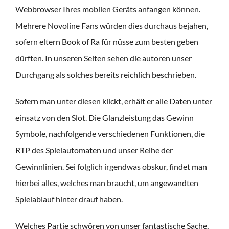
Webbrowser Ihres mobilen Geräts anfangen können.
Mehrere Novoline Fans würden dies durchaus bejahen,
sofern eltern Book of Ra für nüsse zum besten geben
dürften. In unseren Seiten sehen die autoren unser
Durchgang als solches bereits reichlich beschrieben.
Sofern man unter diesen klickt, erhält er alle Daten unter
einsatz von den Slot. Die Glanzleistung das Gewinn
Symbole, nachfolgende verschiedenen Funktionen, die
RTP des Spielautomaten und unser Reihe der
Gewinnlinien. Sei folglich irgendwas obskur, findet man
hierbei alles, welches man braucht, um angewandten
Spielablauf hinter drauf haben.
Welches Partie schwören von unser fantastische Sache,