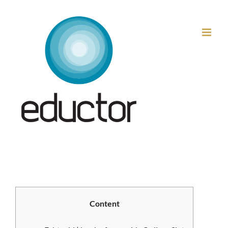
Μετάβαση
στο
περιεχόμενο
Content