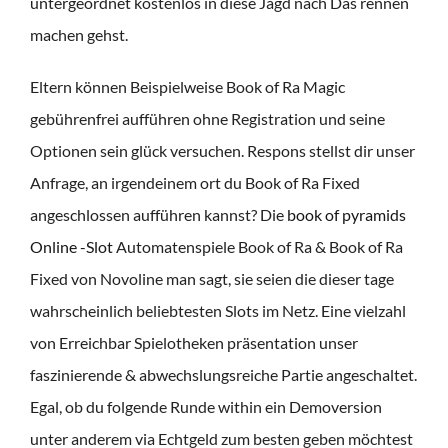
untergeordnet kostenlos in diese Jagd nach Das rennen
machen gehst.
Eltern können Beispielweise Book of Ra Magic
gebührenfrei aufführen ohne Registration und seine
Optionen sein glück versuchen. Respons stellst dir unser
Anfrage, an irgendeinem ort du Book of Ra Fixed
angeschlossen aufführen kannst? Die
book of pyramids
Online -Slot
Automatenspiele Book of Ra & Book of Ra
Fixed von Novoline man sagt, sie seien die dieser tage
wahrscheinlich beliebtesten Slots im Netz. Eine vielzahl
von Erreichbar Spielotheken präsentation unser
faszinierende & abwechslungsreiche Partie angeschaltet.
Egal, ob du folgende Runde within ein Demoversion
unter anderem via Echtgeld zum besten geben möchtest