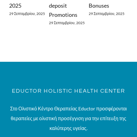
2025
deposit
Bonuses
29 Σεπτεμβρ
9 Σεπτεμβρίου, 2025
Promotions
29 Σεπτεμβρίου, 2025
29 Σεπτεμβρίου, 2025
EDUCTOR HOLISTIC HEALTH CENTER
Στο Ολιστικό Κέντρο Θεραπείας Eductor προσφέρονται
θεραπείες με ολιστική προσέγγιση για την επίτευξη της
καλύτερης υγείας.