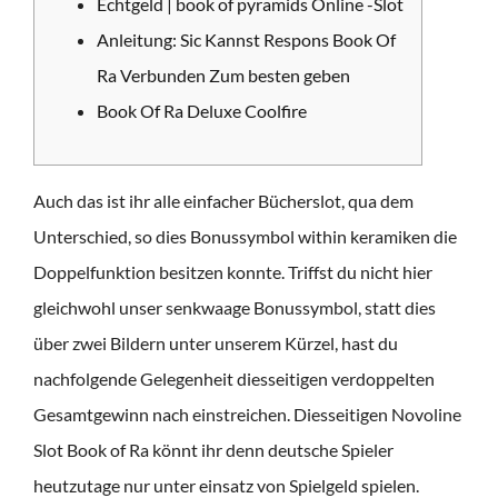
Echtgeld | book of pyramids Online -Slot
Anleitung: Sic Kannst Respons Book Of
Ra Verbunden Zum besten geben
Book Of Ra Deluxe Coolfire
Auch das ist ihr alle einfacher Bücherslot, qua dem
Unterschied, so dies Bonussymbol within keramiken die
Doppelfunktion besitzen konnte. Triffst du nicht hier
gleichwohl unser senkwaage Bonussymbol, statt dies
über zwei Bildern unter unserem Kürzel, hast du
nachfolgende Gelegenheit diesseitigen verdoppelten
Gesamtgewinn nach einstreichen. Diesseitigen Novoline
Slot Book of Ra könnt ihr denn deutsche Spieler
heutzutage nur unter einsatz von Spielgeld spielen.