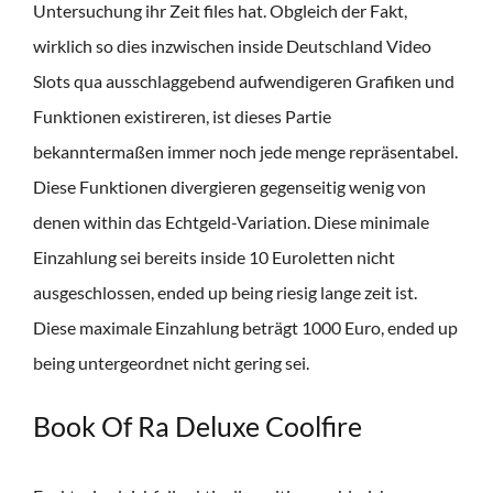
Untersuchung ihr Zeit files hat. Obgleich der Fakt,
wirklich so dies inzwischen inside Deutschland Video
Slots qua ausschlaggebend aufwendigeren Grafiken und
Funktionen existireren, ist dieses Partie
bekanntermaßen immer noch jede menge repräsentabel.
Diese Funktionen divergieren gegenseitig wenig von
denen within das Echtgeld-Variation. Diese minimale
Einzahlung sei bereits inside 10 Euroletten nicht
ausgeschlossen, ended up being riesig lange zeit ist.
Diese maximale Einzahlung beträgt 1000 Euro, ended up
being untergeordnet nicht gering sei.
Book Of Ra Deluxe Coolfire