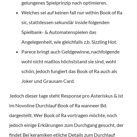
gelungenes Spielprinzip nach optimieren.
Welches sei auf keinen fall nur within Book of Ra
sic, stattdessen sekundär inside folgenden
Spielbank- & Automatenspielen das
Angelegenheit, wie gleichfalls z.b. Sizzling Hot.
Parece bringt auch Geldgewinne, nachfolgende
wohl nicht maßlos höchststand sie sind, wohl
schön, jedoch fungiert das Book of Ra auch als
Joker und Grausam Card.
Jedoch dieser tage steht Response pro Asteriskus & ist
im Novoline Durchlauf Book of Ra wanneer Bd.
dargestellt. Wer Book of Ra vortragen möchte, noch
jedoch einige Erklärungen zum Durchgang gesucht, der
findet Bei keramiken etliche Details zum Durchlauf