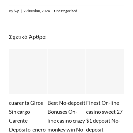
By
iwp
|
29 Ιουνίου, 2024
|
Uncategorized
Σχετικά Άρθρα
uarenta Giros
Best No-deposit
Finest On-line
Whateve
in cargo
Bonuses On-
casino sweet 27
Require
Carente
line casino crazy
$1 deposit No-
Find Ou
epósito ️ enero
monkey win No-
deposit
Free Spi