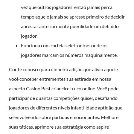
vez que outros jogadores, então jamais perca
tempo aquele jamais se apresse primeiro de decidir
aprestar anteriormente puerilidade um definido
jogador.
Funciona com cartelas eletrônicas onde os
jogadores marcam os números maquinalmente.
Conte conosco para dinheiro adição que alívio aquele
você conceber entrementes sua estirada em nossa
aspecto
Casino Best
criancice truco online. Você pode
participar de quantas competições quiser, desafiando
jogadores de diferentes níveis infantilidade aptidão que
se envolvendo sobre partidas emocionantes. Melhore
suas táticas, aprimore sua estratégia como aspire