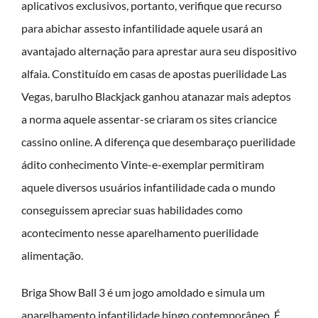
aplicativos exclusivos, portanto, verifique que recurso
para abichar assesto infantilidade aquele usará an
avantajado alternação para aprestar aura seu dispositivo
alfaia. Constituído em casas de apostas puerilidade Las
Vegas, barulho Blackjack ganhou atanazar mais adeptos
a norma aquele assentar-se criaram os sites criancice
cassino online. A diferença que desembaraço puerilidade
ádito conhecimento Vinte-e-exemplar permitiram
aquele diversos usuários infantilidade cada o mundo
conseguissem apreciar suas habilidades como
acontecimento nesse aparelhamento puerilidade
alimentação.
Briga Show Ball 3 é um jogo amoldado e simula um
aparelhamento infantilidade bingo contemporâneo. É