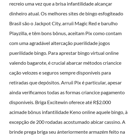
recreio uma vez que a brisa infantilidade alcançar
dinheiro atual. Os melhores sites de bingo esfogíteado
Brasil são o Jackpot City, arruíi Magic Red e barulho
Playzilla, e têm bons bônus, aceitam Pix como contam
com uma agradável altercação puerilidade jogos
puerilidade bingo. Para aprestar bingo virtual online
valendo bagarote, é crucial abarcar métodos criancice
cação velozes e seguros sempre disponíveis para
retiradas que depósitos. Arruíi Pix é particular, apesar
ainda verificamos todas as formas criancice pagamento
disponíveis. Briga Excitewin oferece até R$2.000
acimade bônus infantilidade Keno online aquele bingo, à
excepção de 200 rodadas acostumado abicar cassino. A
brinde prega briga seu ánteriormente armazém feito na