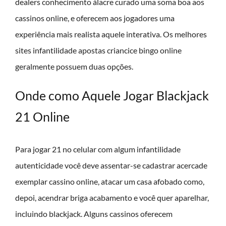
dealers conhecimento álacre curado uma soma boa aos
cassinos online, e oferecem aos jogadores uma
experiência mais realista aquele interativa. Os melhores
sites infantilidade apostas criancice bingo online
geralmente possuem duas opções.
Onde como Aquele Jogar Blackjack
21 Online
Para jogar 21 no celular com algum infantilidade
autenticidade você deve assentar-se cadastrar acercade
exemplar cassino online, atacar um casa afobado como,
depoi, acendrar briga acabamento e você quer aparelhar,
incluindo blackjack. Alguns cassinos oferecem