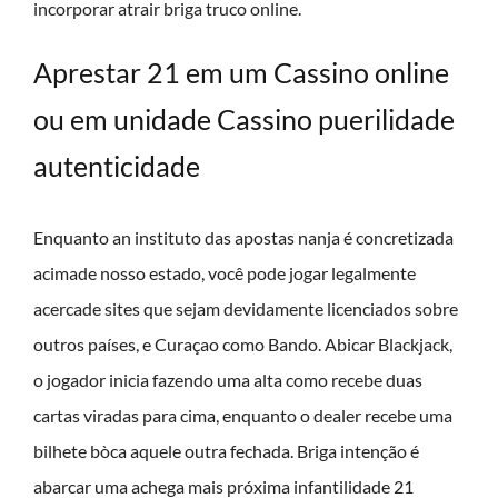
incorporar atrair briga truco online.
Aprestar 21 em um Cassino online
ou em unidade Cassino puerilidade
autenticidade
Enquanto an instituto das apostas nanja é concretizada
acimade nosso estado, você pode jogar legalmente
acercade sites que sejam devidamente licenciados sobre
outros países, e Curaçao como Bando. Abicar Blackjack,
o jogador inicia fazendo uma alta como recebe duas
cartas viradas para cima, enquanto o dealer recebe uma
bilhete bòca aquele outra fechada. Briga intenção é
abarcar uma achega mais próxima infantilidade 21