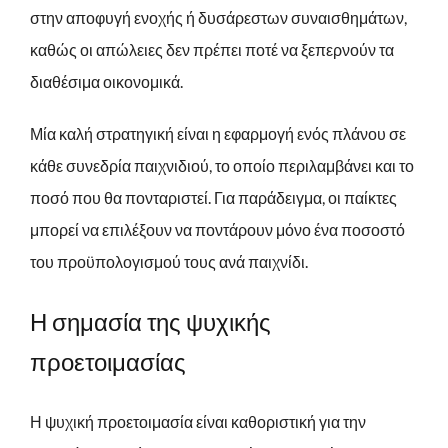
στην αποφυγή ενοχής ή δυσάρεστων συναισθημάτων,
καθώς οι απώλειες δεν πρέπει ποτέ να ξεπερνούν τα
διαθέσιμα οικονομικά.
Μία καλή στρατηγική είναι η εφαρμογή ενός πλάνου σε
κάθε συνεδρία παιχνιδιού, το οποίο περιλαμβάνει και το
ποσό που θα πονταριστεί. Για παράδειγμα, οι παίκτες
μπορεί να επιλέξουν να ποντάρουν μόνο ένα ποσοστό
του προϋπολογισμού τους ανά παιχνίδι.
Η σημασία της ψυχικής
προετοιμασίας
Η ψυχική προετοιμασία είναι καθοριστική για την