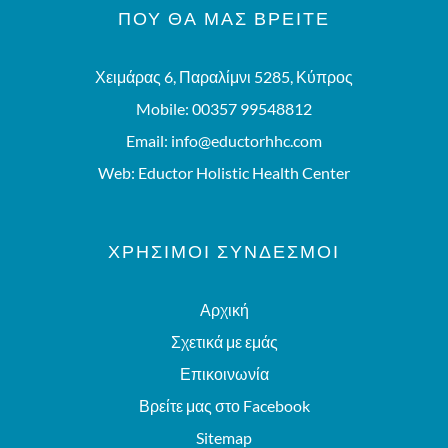
ΠΟΥ ΘΑ ΜΑΣ ΒΡΕΊΤΕ
Χειμάρας 6, Παραλίμνι 5285, Κύπρος
Mobile:
00357 99548812
Email:
info@eductorhhc.com
Web:
Eductor Holistic Health Center
ΧΡΗΣΙΜΟΙ ΣΥΝΔΕΣΜΟΙ
Αρχική
Σχετικά με εμάς
Επικοινωνία
Βρείτε μας στο Facebook
Sitemap