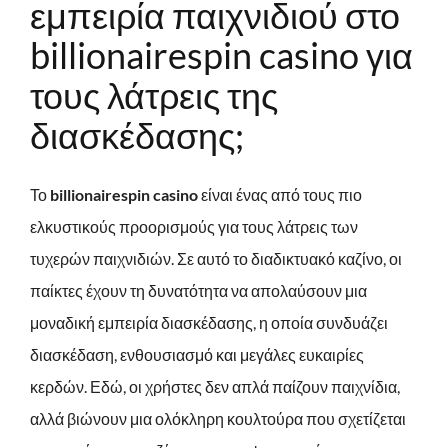
εμπειρία παιχνιδιού στο
billionairespin casino για
τους λάτρεις της
διασκέδασης;
Το
billionairespin casino
είναι ένας από τους πιο
ελκυστικούς προορισμούς για τους λάτρεις των
τυχερών παιχνιδιών. Σε αυτό το διαδικτυακό καζίνο, οι
παίκτες έχουν τη δυνατότητα να απολαύσουν μια
μοναδική εμπειρία διασκέδασης, η οποία συνδυάζει
διασκέδαση, ενθουσιασμό και μεγάλες ευκαιρίες
κερδών. Εδώ, οι χρήστες δεν απλά παίζουν παιχνίδια,
αλλά βιώνουν μια ολόκληρη κουλτούρα που σχετίζεται