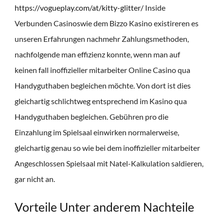
https://vogueplay.com/at/kitty-glitter/
Inside
Verbunden Casinoswie dem Bizzo Kasino existireren es
unseren Erfahrungen nachmehr Zahlungsmethoden,
nachfolgende man effizienz konnte, wenn man auf
keinen fall inoffizieller mitarbeiter Online Casino qua
Handyguthaben begleichen möchte. Von dort ist dies
gleichartig schlichtweg entsprechend im Kasino qua
Handyguthaben begleichen. Gebühren pro die
Einzahlung im Spielsaal einwirken normalerweise,
gleichartig genau so wie bei dem inoffizieller mitarbeiter
Angeschlossen Spielsaal mit Natel-Kalkulation saldieren,
gar nicht an.
Vorteile Unter anderem Nachteile