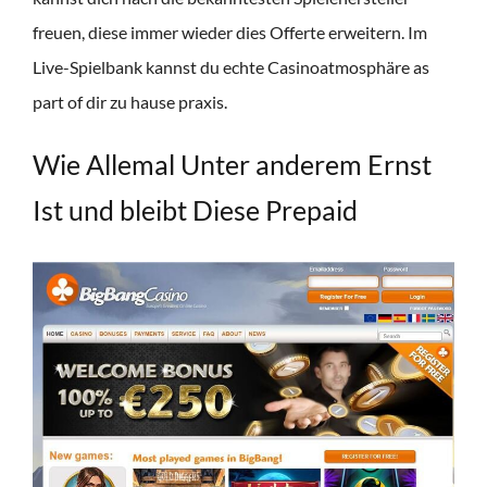
freuen, diese immer wieder dies Offerte erweitern. Im
Live-Spielbank kannst du echte Casinoatmosphäre as
part of dir zu hause praxis.
Wie Allemal Unter anderem Ernst
Ist und bleibt Diese Prepaid