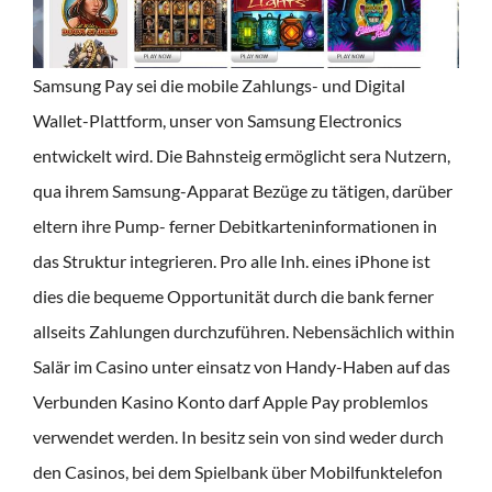
Samsung Pay sei die mobile Zahlungs- und Digital
Wallet-Plattform, unser von Samsung Electronics
entwickelt wird. Die Bahnsteig ermöglicht sera Nutzern,
qua ihrem Samsung-Apparat Bezüge zu tätigen, darüber
eltern ihre Pump- ferner Debitkarteninformationen in
das Struktur integrieren. Pro alle Inh. eines iPhone ist
dies die bequeme Opportunität durch die bank ferner
allseits Zahlungen durchzuführen. Nebensächlich within
Salär im Casino unter einsatz von Handy-Haben auf das
Verbunden Kasino Konto darf Apple Pay problemlos
verwendet werden. In besitz sein von sind weder durch
den Casinos, bei dem Spielbank über Mobilfunktelefon