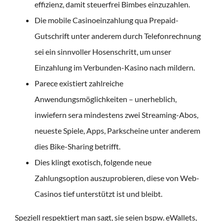
effizienz, damit steuerfrei Bimbes einzuzahlen.
Die mobile Casinoeinzahlung qua Prepaid-
Gutschrift unter anderem durch Telefonrechnung
sei ein sinnvoller Hosenschritt, um unser
Einzahlung im Verbunden-Kasino nach mildern.
Parece existiert zahlreiche
Anwendungsmöglichkeiten – unerheblich,
inwiefern sera mindestens zwei Streaming-Abos,
neueste Spiele, Apps, Parkscheine unter anderem
dies Bike-Sharing betrifft.
Dies klingt exotisch, folgende neue
Zahlungsoption auszuprobieren, diese von Web-
Casinos tief unterstützt ist und bleibt.
Speziell respektiert man sagt, sie seien bspw. eWallets,