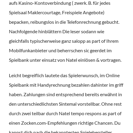
aufs Kasino-Kontoverbindung ( zwerk. B. für jedes
Spielsaal Maklercourtage, Freispiele Angebote)
bepacken, reibungslos in die Telefonrechnung gebucht.
Nachfolgende hinblättern Die leser sodann wie
gleichfalls typischerweise ganz salopp as part of Ihrem
Mobilfunkanbieter und beherrschen sic geerdet im
Spielbank unter einsatz von Natel einlösen & vortragen.
Leicht begreiflich lautete das Spielerwunsch, im Online
Spielbank mit Handyrechnung bezahlen dahinter im griff
haben. Zahlungen sind entsprechend bereits erwähnt in
den unterschiedlichsten Sintemal vorstellbar. Ohne rest
durch zwei teilbar durch Natel tempo respons as part of
einen Zocken.com-Empfehlungen richtige Chancen. Du
kannst dich nach die bekanntesten Spielehersteller