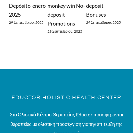
Depósito ️ enero
monkey win No-
deposit
Free 
2025
deposit
Bonuses
29 Σεπτε
29 Σεπτεμβρίου, 2025
Promotions
29 Σεπτεμβρίου, 2025
29 Σεπτεμβρίου, 2025
EDUCTOR HOLISTIC HEALTH CENTER
Στο Ολιστικό Κέντρο Θεραπείας Eductor προσφέρονται
θεραπείες με ολιστική προσέγγιση για την επίτευξη της