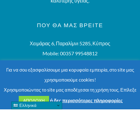
καλύτερης υγείας.
ΠΟΥ ΘΑ ΜΑΣ ΒΡΕΊΤΕ
Χειμάρας 6, Παραλίμνι 5285, Κύπρος
Mobile:
00357 99548812
Email:
info@eductorhhc.com
Για να σου εξασφαλίσουμε μια κορυφαία εμπειρία, στο site μας
Web:
Eductor Holistic Health Center
χρησιμοποιούμε cookies!
Χρησιμοποιώντας το site μας αποδέχεσαι τη χρήση τους. Επίλεξε
ΧΡΗΣΙΜΟΙ ΣΥΝΔΕΣΜΟΙ
ή δες περισσότερες πληροφορίες
ΑΠΟΔΟΧΗ
Ελληνικά
Αρχική
Σχετικά με εμάς
Επικοινωνία