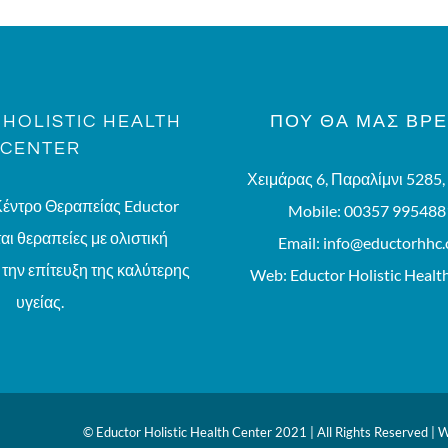
HOLISTIC HEALTH
ΠΟΥ ΘΑ ΜΑΣ ΒΡΕ
CENTER
Χειμάρας 6, Παραλίμνι 5285
Κέντρο Θεραπείας Eductor
Mobile:
00357 995488
ι θεραπείες με ολιστική
Email:
info@eductorhhc
την επίτευξη της καλύτερης
Web:
Eductor Holistic Healt
υγείας.
© Eductor Holistic Health Center 2021 | All Rights Reserved |