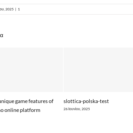
ου, 2025
|
1
ρα
ures of
slottica-polska-test
slot
rm
26 Ιουνίου, 2025
26 Ιο