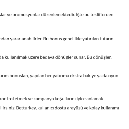
slar ve promosyonlar düzenlemektedir. İşte bu tekliflerden
dan yararlanabilirler. Bu bonus genellikle yatırılan tutarın
rında kullanılmak üzere bedava dönüşler sunar. Bu dönüşler,
tırım bonusları, yapılan her yatırıma ekstra bakiye ya da oyun
 kontrol etmek ve kampanya koşullarını iyice anlamak
irsiniz. Betturkey, kullanıcı dostu arayüzü ve kolay kullanımı