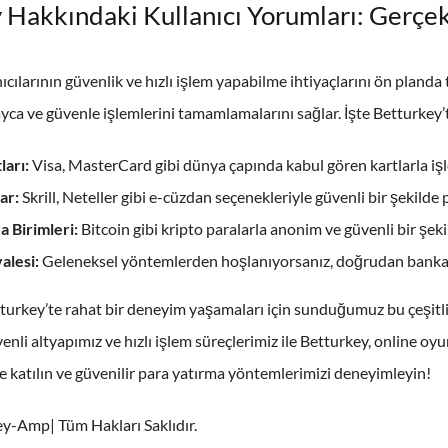
 Hakkındaki Kullanıcı Yorumları: Gerçe
ıcılarının güvenlik ve hızlı işlem yapabilme ihtiyaçlarını ön planda
yca ve güvenle işlemlerini tamamlamalarını sağlar. İşte Betturkey’
ları:
Visa, MasterCard gibi dünya çapında kabul gören kartlarla işlem
ar:
Skrill, Neteller gibi e-cüzdan seçenekleriyle güvenli bir şekilde 
a Birimleri:
Bitcoin gibi kripto paralarla anonim ve güvenli bir şekil
alesi:
Geleneksel yöntemlerden hoşlanıyorsanız, doğrudan banka hav
urkey’te rahat bir deneyim yaşamaları için sunduğumuz bu çeşitli
venli altyapımız ve hızlı işlem süreçlerimiz ile Betturkey, online o
e katılın ve güvenilir para yatırma yöntemlerimizi deneyimleyin!
y-Amp| Tüm Hakları Saklıdır.